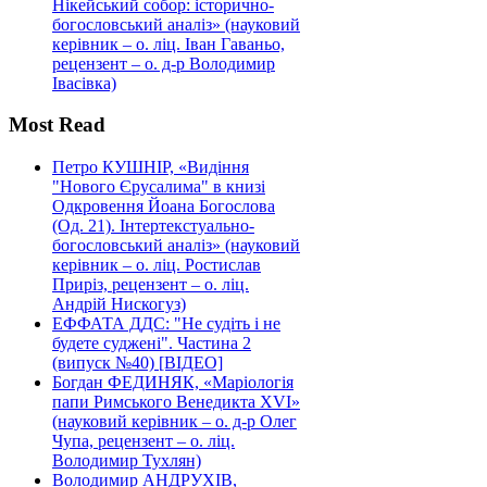
Нікейський собор: історично-
богословський аналіз» (науковий
керівник – о. ліц. Іван Гаваньо,
рецензент – о. д-р Володимир
Івасівка)
Most Read
Петро КУШНІР, «Видіння
"Нового Єрусалима" в книзі
Одкровення Йоана Богослова
(Од. 21). Інтертекстуально-
богословський аналіз» (науковий
керівник – о. ліц. Ростислав
Приріз, рецензент – о. ліц.
Андрій Нискогуз)
ЕФФАТА ДДС: "Не судіть і не
будете суджені". Частина 2
(випуск №40) [ВІДЕО]
Богдан ФЕДИНЯК, «Маріологія
папи Римського Венедикта XVI»
(науковий керівник – о. д-р Олег
Чупа, рецензент – о. ліц.
Володимир Тухлян)
Володимир АНДРУХІВ,