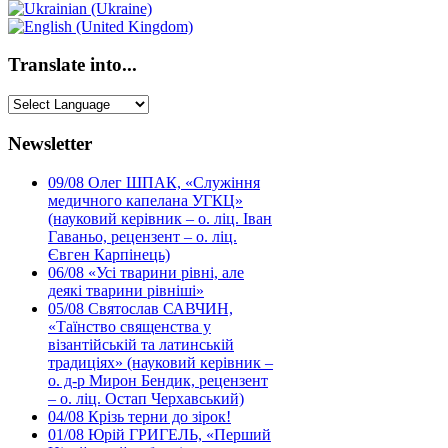
Translate into...
Newsletter
09/08
Олег ШПАК, «Служіння
медичного капелана УГКЦ»
(науковий керівник – о. ліц. Іван
Гаваньо, рецензент – о. ліц.
Євген Карпінець)
06/08
«Усі тварини рівні, але
деякі тварини рівніші»
05/08
Святослав САВЧИН,
«Таїнство священства у
візантійській та латинській
традиціях» (науковий керівник –
о. д-р Мирон Бендик, рецензент
– о. ліц. Остап Черхавський)
04/08
Крізь терни до зірок!
01/08
Юрій ГРИГЕЛЬ, «Перший