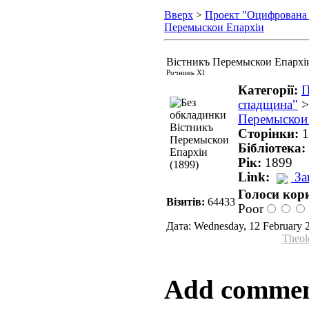
Вверх
>
Проект "Оцифрована
Перемыскои Епархіи
Вістникъ Перемыскои Епархіи
Рочникъ XI
Категорії:
П
спадщина"
Перемыскои
Сторінки:
1
Бібліотека:
Рік:
1899
Link:
За
Голоси кори
Візитів:
64433
Poor
Дата: Wednesday, 12 February 
Theol
Add comme