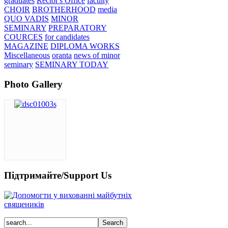
graduates
Rector's Office
faculty
CHOIR
BROTHERHOOD
media
QUO VADIS
MINOR
SEMINARY
PREPARATORY
COURCES
for candidates
MAGAZINE
DIPLOMA WORKS
Miscellaneous
oranta
news of minor
seminary
SEMINARY TODAY
Photo Gallery
Підтримайте/Support Us