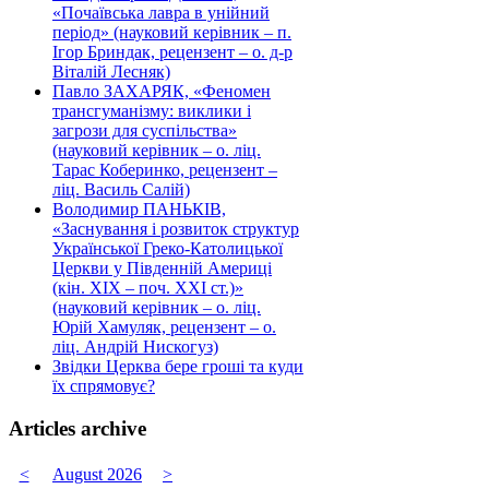
«Почаївська лавра в унійний
період» (науковий керівник – п.
Ігор Бриндак, рецензент – о. д-р
Віталій Лесняк)
Павло ЗАХАРЯК, «Феномен
трансгуманізму: виклики і
загрози для суспільства»
(науковий керівник – о. ліц.
Тарас Коберинко, рецензент –
ліц. Василь Салій)
Володимир ПАНЬКІВ,
«Заснування і розвиток структур
Української Греко-Католицької
Церкви у Південній Америці
(кін. ХІХ – поч. ХХІ ст.)»
(науковий керівник – о. ліц.
Юрій Хамуляк, рецензент – о.
ліц. Андрій Нискогуз)
Звідки Церква бере гроші та куди
їх спрямовує?
Articles archive
<
August 2026
>