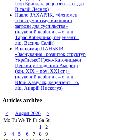
Ігор Бриндак, рецензент – о. д-р
Віталій Лесняк)
Павло ЗАХАРЯК, «Феномен
трансгуманізму: виклики і
загрози для суспільства»
(науковий керівник – о. ліц.
Тарас Коберинко, рецензент –
ліц. Василь Салій)
Володимир ПАНЬКІВ,
«Заснування і розвиток структур
Української Греко-Католицької
Церкви у Південній Америці
(кін. ХІХ – поч. ХХІ ст.)»
(науковий керівник – о. ліц.
Юрій Хамуляк, рецензент – о.
ліц. Андрій Нискогуз)
Articles archive
<
August 2026
>
Mo
Tu
We
Th
Fr
Sa
Su
1
2
3
4
5
6
7
8
9