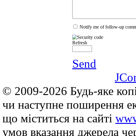
Notify me of follow-up com
Refresh
Send
JCo
© 2009-2026 Будь-яке коп
чи наступне поширення ек
що мiститься на сайті
www
умов вказання джерела че