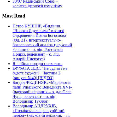
30/07
Радянський Союз –
колиска ідеології комунізму
Most Read
Петро КУШНІР, «Видіння
"Нового Єрусалима" в книзі
Одкровення Йоана Богослова
(Од. 21). Інтертекстуально-
богословський аналіз» (науковий
керівник – о. ліц. Ростислав
Приріз, рецензент – о. ліц.
Андрій Нискогуз)
Я і війна: поради психолога
ЕФФАТА ДДС: "Не судіть і не
будете суджені". Частина 2
(випуск №40) [ВІДЕО]
Богдан ФЕДИНЯК, «Маріологія
папи Римського Венедикта XVI»
(науковий керівник – о. д-р Олег
Чупа, рецензент – о. ліц.
Володимир Тухлян)
Володимир АНДРУХІВ,
«Почаївська лавра в унійний
період» (науковий керівник – п.