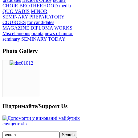
graduates
Rector's Office
faculty
CHOIR
BROTHERHOOD
media
QUO VADIS
MINOR
SEMINARY
PREPARATORY
COURCES
for candidates
MAGAZINE
DIPLOMA WORKS
Miscellaneous
oranta
news of minor
seminary
SEMINARY TODAY
Photo Gallery
Підтримайте/Support Us