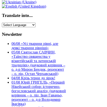
Translate into...
Newsletter
06/08
«Усі тварини рівні, але
деякі тварини рівніші»
05/08
Святослав САВЧИН,
«Таїнство священства у
візантійській та латинській
традиціях» (науковий керівник –
о. д-р Мирон Бендик, рецензент
– о. ліц. Остап Черхавський)
04/08
Крізь терни до зірок!
01/08
Юрій ГРИГЕЛЬ, «Перший
Нікейський собор: історично-
богословський аналіз» (науковий
керівник – о. ліц. Іван Гаваньо,
рецензент – о. д-р Володимир
Івасівка)