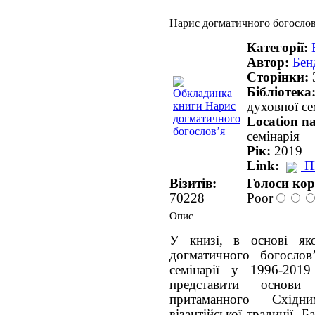
Нарис догматичного богослов
Категорії:
Автор:
Бен
Сторінки:
Бібліотека
духовної се
Location n
семінарія
Рік:
2019
Link:
П
Візитів:
Голоси кор
70228
Poor
Опис
У книзі, в основі як
догматичного богослов
семінарії у 1996-201
представити основи 
притаманного Східн
візантійської традиції. Б