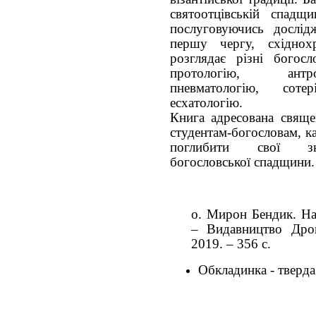
святоотцівській спадщи
послуговуючись дослідж
першу чергу, східнохр
розглядає різні богосл
протологію, антро
пневматологію, соте
есхатологію.
Книга адресована свяще
студентам-богословам, ка
поглибити свої зна
богословської спадщини.
о. Мирон Бендик. На
– Видавництво Дрого
2019. – 356 с.
Обкладинка - тверда