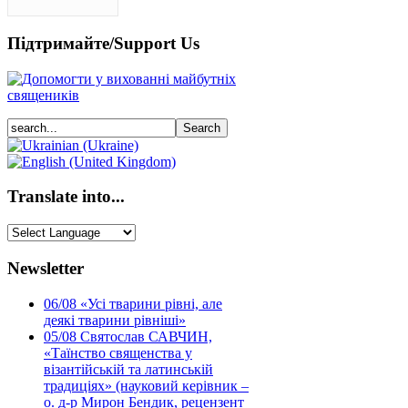
Підтримайте/Support Us
Translate into...
Newsletter
06/08
«Усі тварини рівні, але
деякі тварини рівніші»
05/08
Святослав САВЧИН,
«Таїнство священства у
візантійській та латинській
традиціях» (науковий керівник –
о. д-р Мирон Бендик, рецензент