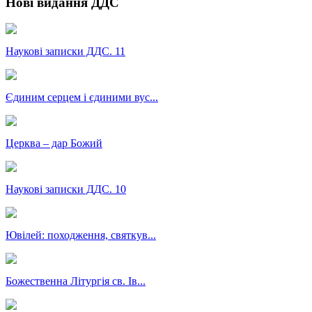
Нові видання ДДС
Наукові записки ДДС. 11
Єдиним серцем і єдиними вус...
Церква – дар Божий
Наукові записки ДДС. 10
Ювілей: походження, святкув...
Божественна Літургія св. Ів...