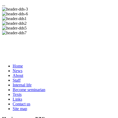
...
Home
News
About
Staff
Internal life
Become seminarian
Texts
Links
Contact us
Site map