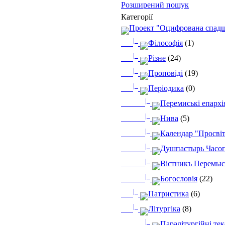
Розширений пошук
Категорії
Проект "Оцифрована спад
|_
Філософія
(1)
|_
Різне
(24)
|_
Проповіді
(19)
|_
Періодика
(0)
|_
Перемиські епархі
|_
Нива
(5)
|_
Календар "Просві
|_
Душпастырь Часопи
|_
Вістникъ Перемыс
|_
Богословія
(22)
|_
Патристика
(6)
|_
Літургіка
(8)
|_
Паралітургійні те