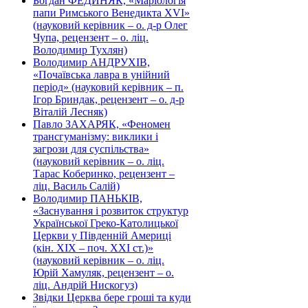
Богдан ФЕДИНЯК, «Маріологія
папи Римського Венедикта XVI»
(науковий керівник – о. д-р Олег
Чупа, рецензент – о. ліц.
Володимир Тухлян)
Володимир АНДРУХІВ,
«Почаївська лавра в унійний
період» (науковий керівник – п.
Ігор Бриндак, рецензент – о. д-р
Віталій Лесняк)
Павло ЗАХАРЯК, «Феномен
трансгуманізму: виклики і
загрози для суспільства»
(науковий керівник – о. ліц.
Тарас Коберинко, рецензент –
ліц. Василь Салій)
Володимир ПАНЬКІВ,
«Заснування і розвиток структур
Української Греко-Католицької
Церкви у Південній Америці
(кін. ХІХ – поч. ХХІ ст.)»
(науковий керівник – о. ліц.
Юрій Хамуляк, рецензент – о.
ліц. Андрій Нискогуз)
Звідки Церква бере гроші та куди