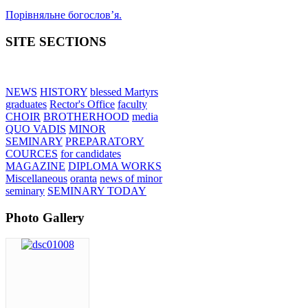
Порівняльне богословʼя.
SITE SECTIONS
NEWS
HISTORY
blessed Martyrs
graduates
Rector's Office
faculty
CHOIR
BROTHERHOOD
media
QUO VADIS
MINOR
SEMINARY
PREPARATORY
COURCES
for candidates
MAGAZINE
DIPLOMA WORKS
Miscellaneous
oranta
news of minor
seminary
SEMINARY TODAY
Photo Gallery