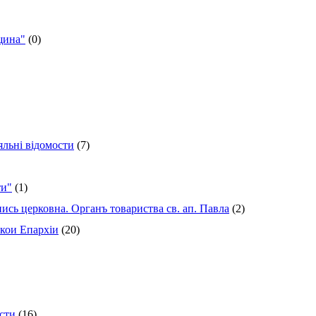
щина"
(0)
яльні відомости
(7)
ти"
(1)
сь церковна. Органъ товариства св. ап. Павла
(2)
кои Епархіи
(20)
ксти
(16)