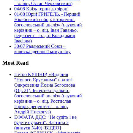
– о. ліц. Остап Черхавський)
04/08
Крізь терни до зірок!
01/08
Юрій ГРИГЕЛЬ, «Перший
Нікейський собор: історично-
богословський аналіз» (науковий
керівник – о. ліц. Іван Гаваньо,
рецензент – о. д-р Володимир
Івасівка)
30/07
Радянський Союз –
колиска ідеології комунізму
Most Read
Петро КУШНІР, «Видіння
"Нового Єрусалима" в книзі
Одкровення Йоана Богослова
(Од. 21). Інтертекстуально-
богословський аналіз» (науковий
керівник – о. ліц. Ростислав
Приріз, рецензент – о. ліц.
Андрій Нискогуз)
ЕФФАТА ДДС: "Не судіть і не
будете суджені". Частина 2
(випуск №40) [ВІДЕО]