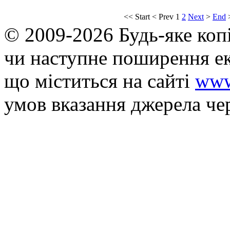
<<
Start
<
Prev
1
2
Next
>
End
© 2009-2026 Будь-яке коп
чи наступне поширення ек
що мiститься на сайті
www
умов вказання джерела че