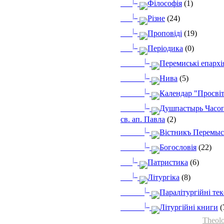
|_
Філософія
(1)
|_
Різне
(24)
|_
Проповіді
(19)
|_
Періодика
(0)
|_
Перемиські епархі
|_
Нива
(5)
|_
Календар "Просві
|_
Душпастырь Часоп
св. ап. Павла
(2)
|_
Вістникъ Перемыс
|_
Богословія
(22)
|_
Патристика
(6)
|_
Літургіка
(8)
|_
Паралітургійні те
|_
Літургійні книги
(
Theolo