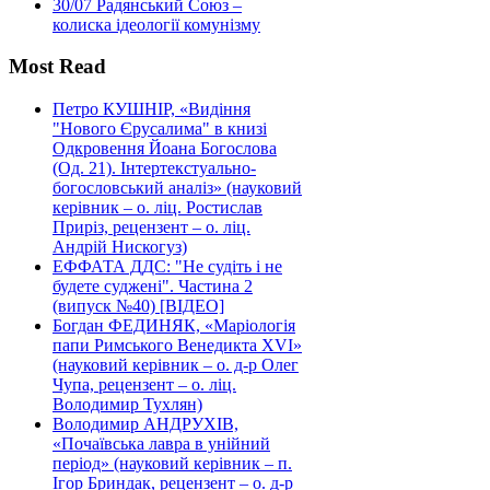
30/07
Радянський Союз –
колиска ідеології комунізму
Most Read
Петро КУШНІР, «Видіння
"Нового Єрусалима" в книзі
Одкровення Йоана Богослова
(Од. 21). Інтертекстуально-
богословський аналіз» (науковий
керівник – о. ліц. Ростислав
Приріз, рецензент – о. ліц.
Андрій Нискогуз)
ЕФФАТА ДДС: "Не судіть і не
будете суджені". Частина 2
(випуск №40) [ВІДЕО]
Богдан ФЕДИНЯК, «Маріологія
папи Римського Венедикта XVI»
(науковий керівник – о. д-р Олег
Чупа, рецензент – о. ліц.
Володимир Тухлян)
Володимир АНДРУХІВ,
«Почаївська лавра в унійний
період» (науковий керівник – п.
Ігор Бриндак, рецензент – о. д-р