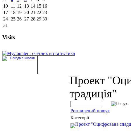
10
11
12
13
14
15
16
17
18
19
20
21
22
23
24
25
26
27
28
29
30
31
Visits
Проект "Оц
традиція"
Розширений пошук
Категорії
Проект "Оцифрована спад