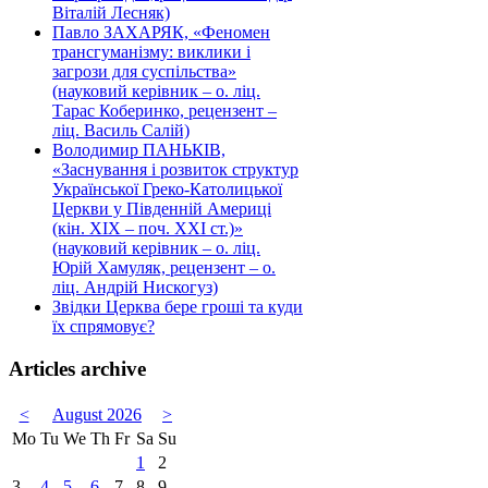
Віталій Лесняк)
Павло ЗАХАРЯК, «Феномен
трансгуманізму: виклики і
загрози для суспільства»
(науковий керівник – о. ліц.
Тарас Коберинко, рецензент –
ліц. Василь Салій)
Володимир ПАНЬКІВ,
«Заснування і розвиток структур
Української Греко-Католицької
Церкви у Південній Америці
(кін. ХІХ – поч. ХХІ ст.)»
(науковий керівник – о. ліц.
Юрій Хамуляк, рецензент – о.
ліц. Андрій Нискогуз)
Звідки Церква бере гроші та куди
їх спрямовує?
Articles archive
<
August 2026
>
Mo
Tu
We
Th
Fr
Sa
Su
1
2
3
4
5
6
7
8
9