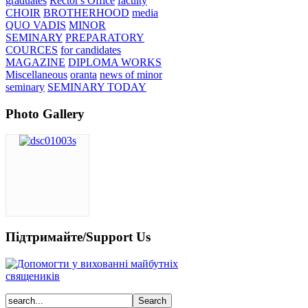
graduates
Rector's Office
faculty
CHOIR
BROTHERHOOD
media
QUO VADIS
MINOR
SEMINARY
PREPARATORY
COURCES
for candidates
MAGAZINE
DIPLOMA WORKS
Miscellaneous
oranta
news of minor
seminary
SEMINARY TODAY
Photo Gallery
Підтримайте/Support Us