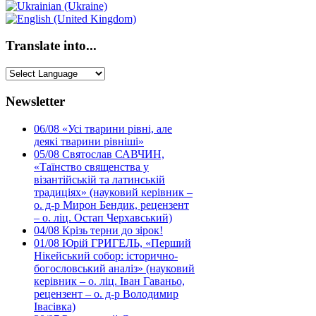
Translate into...
Newsletter
06/08
«Усі тварини рівні, але
деякі тварини рівніші»
05/08
Святослав САВЧИН,
«Таїнство священства у
візантійській та латинській
традиціях» (науковий керівник –
о. д-р Мирон Бендик, рецензент
– о. ліц. Остап Черхавський)
04/08
Крізь терни до зірок!
01/08
Юрій ГРИГЕЛЬ, «Перший
Нікейський собор: історично-
богословський аналіз» (науковий
керівник – о. ліц. Іван Гаваньо,
рецензент – о. д-р Володимир
Івасівка)