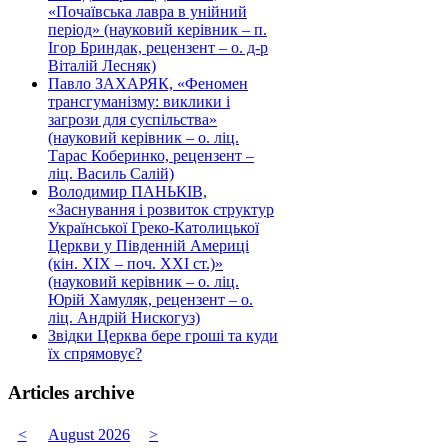
«Почаївська лавра в унійний
період» (науковий керівник – п.
Ігор Бриндак, рецензент – о. д-р
Віталій Лесняк)
Павло ЗАХАРЯК, «Феномен
трансгуманізму: виклики і
загрози для суспільства»
(науковий керівник – о. ліц.
Тарас Коберинко, рецензент –
ліц. Василь Салій)
Володимир ПАНЬКІВ,
«Заснування і розвиток структур
Української Греко-Католицької
Церкви у Південній Америці
(кін. ХІХ – поч. ХХІ ст.)»
(науковий керівник – о. ліц.
Юрій Хамуляк, рецензент – о.
ліц. Андрій Нискогуз)
Звідки Церква бере гроші та куди
їх спрямовує?
Articles archive
<
August 2026
>