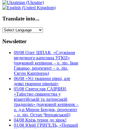
Translate into...
Newsletter
09/08
Олег ШПАК, «Служіння
медичного капелана УГКЦ»
(науковий керівник – о. ліц. Іван
Гаваньо, рецензент – о. ліц.
Євген Карпінець)
06/08
«Усі тварини рівні, але
деякі тварини рівніші»
05/08
Святослав САВЧИН,
«Таїнство священства у
візантійській та латинській
традиціях» (науковий керівник –
о. д-р Мирон Бендик, рецензент
– о. ліц. Остап Черхавський)
04/08
Крізь терни до зірок!
01/08
Юрій ГРИГЕЛЬ, «Перший