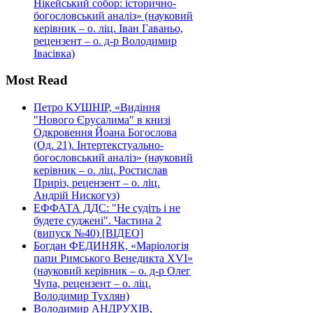
Нікейський собор: історично-
богословський аналіз» (науковий
керівник – о. ліц. Іван Гаваньо,
рецензент – о. д-р Володимир
Івасівка)
Most Read
Петро КУШНІР, «Видіння
"Нового Єрусалима" в книзі
Одкровення Йоана Богослова
(Од. 21). Інтертекстуально-
богословський аналіз» (науковий
керівник – о. ліц. Ростислав
Приріз, рецензент – о. ліц.
Андрій Нискогуз)
ЕФФАТА ДДС: "Не судіть і не
будете суджені". Частина 2
(випуск №40) [ВІДЕО]
Богдан ФЕДИНЯК, «Маріологія
папи Римського Венедикта XVI»
(науковий керівник – о. д-р Олег
Чупа, рецензент – о. ліц.
Володимир Тухлян)
Володимир АНДРУХІВ,