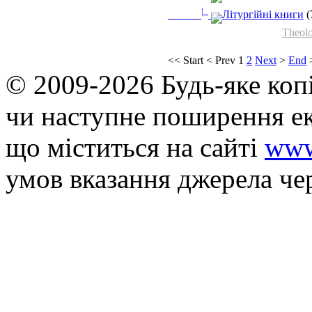
|_
Літургійні книги
(
Theolo
<<
Start
<
Prev
1
2
Next
>
End
© 2009-2026 Будь-яке коп
чи наступне поширення ек
що мiститься на сайті
www
умов вказання джерела че