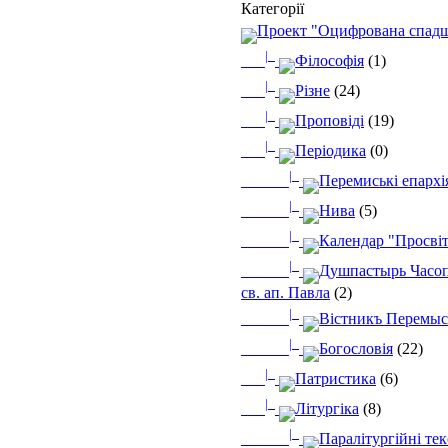
Категорії
Проект "Оцифрована спад
|_
Філософія
(1)
|_
Різне
(24)
|_
Проповіді
(19)
|_
Періодика
(0)
|_
Перемиські епархі
|_
Нива
(5)
|_
Календар "Просві
|_
Душпастырь Часоп
св. ап. Павла
(2)
|_
Вістникъ Перемыс
|_
Богословія
(22)
|_
Патристика
(6)
|_
Літургіка
(8)
|_
Паралітургійні те