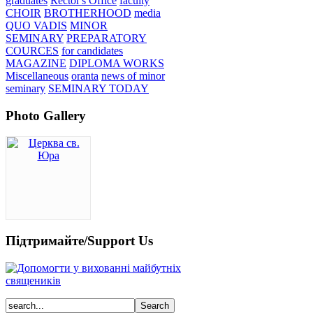
graduates
Rector's Office
faculty
CHOIR
BROTHERHOOD
media
QUO VADIS
MINOR
SEMINARY
PREPARATORY
COURCES
for candidates
MAGAZINE
DIPLOMA WORKS
Miscellaneous
oranta
news of minor
seminary
SEMINARY TODAY
Photo Gallery
Підтримайте/Support Us