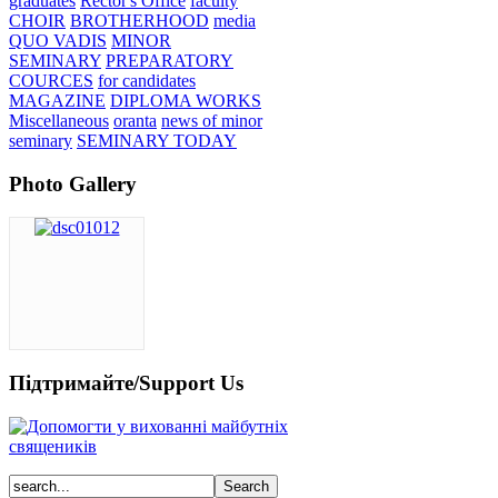
graduates
Rector's Office
faculty
CHOIR
BROTHERHOOD
media
QUO VADIS
MINOR
SEMINARY
PREPARATORY
COURCES
for candidates
MAGAZINE
DIPLOMA WORKS
Miscellaneous
oranta
news of minor
seminary
SEMINARY TODAY
Photo Gallery
Підтримайте/Support Us