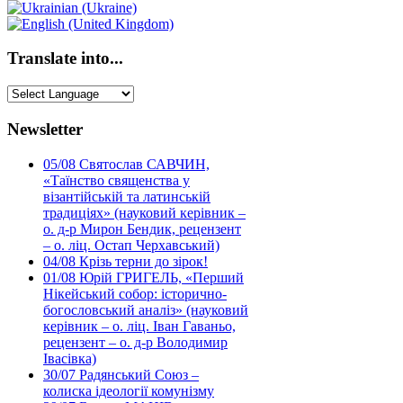
Translate into...
Newsletter
05/08
Святослав САВЧИН,
«Таїнство священства у
візантійській та латинській
традиціях» (науковий керівник –
о. д-р Мирон Бендик, рецензент
– о. ліц. Остап Черхавський)
04/08
Крізь терни до зірок!
01/08
Юрій ГРИГЕЛЬ, «Перший
Нікейський собор: історично-
богословський аналіз» (науковий
керівник – о. ліц. Іван Гаваньо,
рецензент – о. д-р Володимир
Івасівка)
30/07
Радянський Союз –
колиска ідеології комунізму