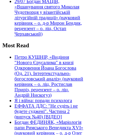
29/07
Богдан МАЦІВ,
«Вшанування святого Миколая
Чудотворця у візантійській
літургійній традиції» (науковий
керівник – о. д-р Мирон Бендик,
рецензент – о. ліц. Остап
Черхавський)
Most Read
Петро КУШНІР, «Видіння
"Нового Єрусалима" в книзі
Одкровення Йоана Богослова
(Од. 21). Інтертекстуально-
богословський аналіз» (науковий
керівник – о. ліц. Ростислав
Приріз, рецензент – о. ліц.
Андрій Нискогуз)
Я і війна: поради психолога
ЕФФАТА ДДС: "Не судіть і не
будете суджені". Частина 2
(випуск №40) [ВІДЕО]
Богдан ФЕДИНЯК, «Маріологія
папи Римського Венедикта XVI»
(науковий керівник – о. д-р Олег