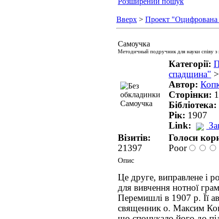
Розширений пошук
Вверх
>
Проект "Оцифрована
Самоучка
Методичный подручник для науки співу з
Категорії:
П
спадщина"
Автор:
Коп
Сторінки:
1
Бібліотека:
Рік:
1907
Link:
За
Візитів:
Голоси кори
21397
Poor
Опис
Це друге, виправлене і 
для вивчення нотної грам
Перемишлі в 1907 р. Її а
священник о. Максим Коп
що спонукало його до пі