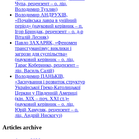
Чупа, рецензент – о. ліц.
Володимир Тухлян)
Володимир АНДРУХІВ,
«Почаївська лавра в унійний
період» (науковий керівник – п.
Ігор Бриндак, рецензент – о. д-р
Віталій Лесняк)
Павло ЗАХАРЯК, «Феномен
трансгуманізму: виклики і
загрози для суспільства»
(науковий керівник – о. ліц.
Тарас Коберинко, рецензент –
ліц. Василь Салій)
Володимир ПАНЬКІВ,
«Заснування і розвиток структур
Української Греко-Католицької
Церкви у Південній Америці
(кін. ХІХ – поч. ХХІ ст.)»
(науковий керівник – о. ліц.
Юрій Хамуляк, рецензент – о.
ліц. Андрій Нискогуз)
Articles archive