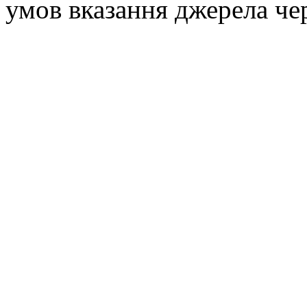
умов вказання джерела че