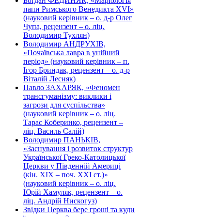
Богдан ФЕДИНЯК, «Маріологія
папи Римського Венедикта XVI»
(науковий керівник – о. д-р Олег
Чупа, рецензент – о. ліц.
Володимир Тухлян)
Володимир АНДРУХІВ,
«Почаївська лавра в унійний
період» (науковий керівник – п.
Ігор Бриндак, рецензент – о. д-р
Віталій Лесняк)
Павло ЗАХАРЯК, «Феномен
трансгуманізму: виклики і
загрози для суспільства»
(науковий керівник – о. ліц.
Тарас Коберинко, рецензент –
ліц. Василь Салій)
Володимир ПАНЬКІВ,
«Заснування і розвиток структур
Української Греко-Католицької
Церкви у Південній Америці
(кін. ХІХ – поч. ХХІ ст.)»
(науковий керівник – о. ліц.
Юрій Хамуляк, рецензент – о.
ліц. Андрій Нискогуз)
Звідки Церква бере гроші та куди