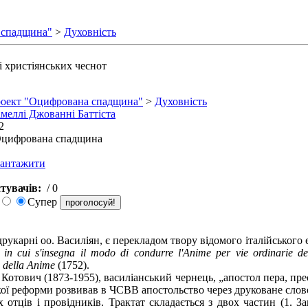
 спадщина"
>
Духовність
 христіянських чеснот
оект "Оцифрована спадщина"
>
Духовність
меллі Джованні Баттіста
2
цифрована спадщина
вантажити
тувачів:
/ 0
Супер
рукарні оо. Василіян, є перекладом твору відомого італійського 
o in cui s'insegna il modo di condurre l'Anime per vie ordinarie de
ri della Anime
(1752).
 Котович (1873-1955), василіанський чернець, „апостол пера, пр
ої реформи розвивав в ЧСВВ апостольство через друковане слов
отців і провідників. Трактат складається з двох частин (1. За