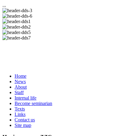
...
Home
News
About
Staff
Internal life
Become seminarian
Texts
Links
Contact us
Site map