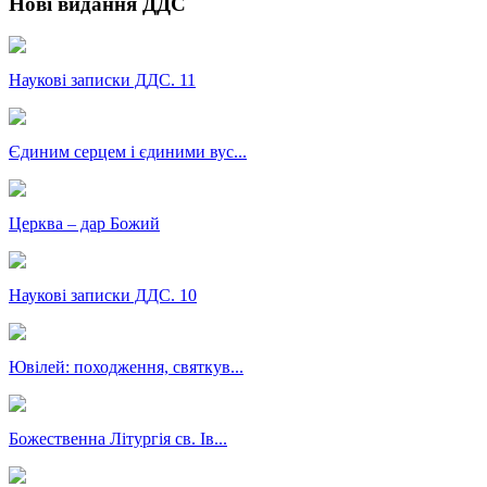
Нові видання ДДС
Наукові записки ДДС. 11
Єдиним серцем і єдиними вус...
Церква – дар Божий
Наукові записки ДДС. 10
Ювілей: походження, святкув...
Божественна Літургія св. Ів...