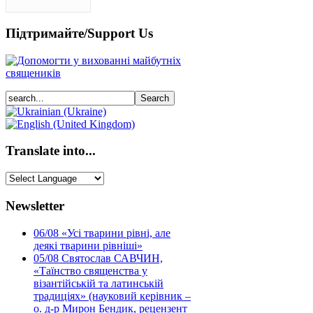
Підтримайте/Support Us
Translate into...
Newsletter
06/08
«Усі тварини рівні, але
деякі тварини рівніші»
05/08
Святослав САВЧИН,
«Таїнство священства у
візантійській та латинській
традиціях» (науковий керівник –
о. д-р Мирон Бендик, рецензент