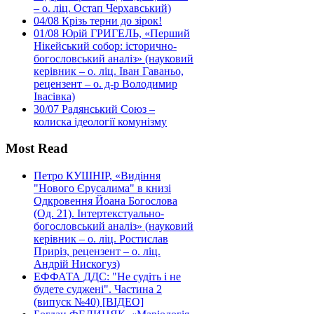
– о. ліц. Остап Черхавський)
04/08
Крізь терни до зірок!
01/08
Юрій ГРИГЕЛЬ, «Перший
Нікейський собор: історично-
богословський аналіз» (науковий
керівник – о. ліц. Іван Гаваньо,
рецензент – о. д-р Володимир
Івасівка)
30/07
Радянський Союз –
колиска ідеології комунізму
Most Read
Петро КУШНІР, «Видіння
"Нового Єрусалима" в книзі
Одкровення Йоана Богослова
(Од. 21). Інтертекстуально-
богословський аналіз» (науковий
керівник – о. ліц. Ростислав
Приріз, рецензент – о. ліц.
Андрій Нискогуз)
ЕФФАТА ДДС: "Не судіть і не
будете суджені". Частина 2
(випуск №40) [ВІДЕО]