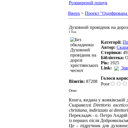
Розширений пошук
Вверх
>
Проект "Оцифрована
Духовний провідник на дорозі
І Том
Категорії:
Пр
Автор:
Скара
Сторінки:
49
Бібліотека:
О
Рік:
1925
Link:
За
Голоси корис
Візитів:
87208
Poor
Опис
Книга, видана у жовківській д
Скарамеллі
Direttorio ascetic
christiana, indirizzato ai diretto
Перекладач - о. Петро Андрій
із перших після Добромильськ
Це – підручник для духовних 