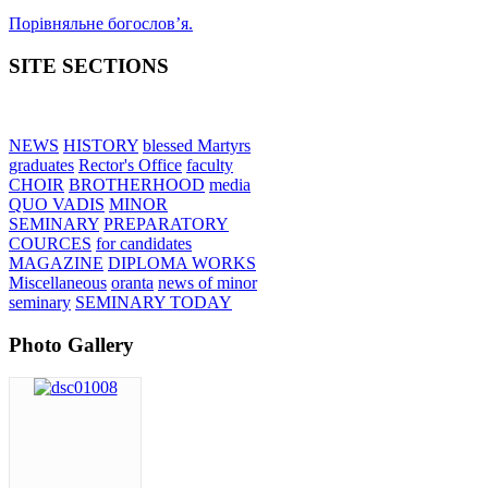
Порівняльне богословʼя.
SITE SECTIONS
NEWS
HISTORY
blessed Martyrs
graduates
Rector's Office
faculty
CHOIR
BROTHERHOOD
media
QUO VADIS
MINOR
SEMINARY
PREPARATORY
COURCES
for candidates
MAGAZINE
DIPLOMA WORKS
Miscellaneous
oranta
news of minor
seminary
SEMINARY TODAY
Photo Gallery