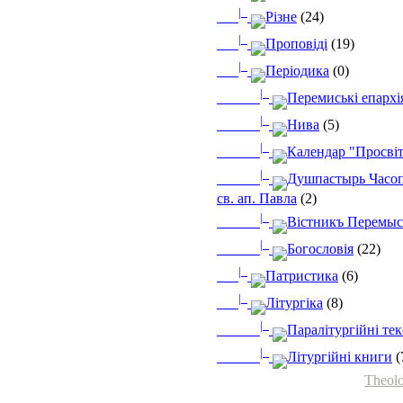
|_
Різне
(24)
|_
Проповіді
(19)
|_
Періодика
(0)
|_
Перемиські епархі
|_
Нива
(5)
|_
Календар "Просві
|_
Душпастырь Часоп
св. ап. Павла
(2)
|_
Вістникъ Перемыс
|_
Богословія
(22)
|_
Патристика
(6)
|_
Літургіка
(8)
|_
Паралітургійні те
|_
Літургійні книги
(
Theolo