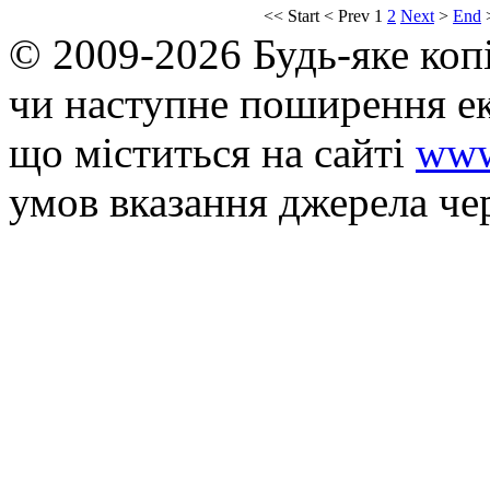
<<
Start
<
Prev
1
2
Next
>
End
© 2009-2026 Будь-яке коп
чи наступне поширення ек
що мiститься на сайті
www
умов вказання джерела че