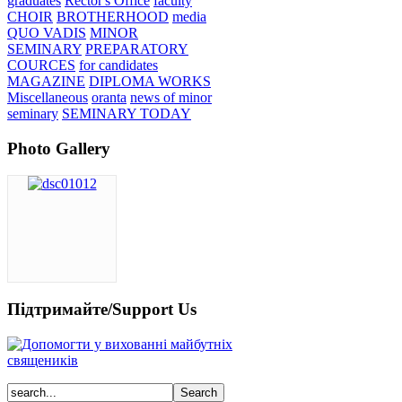
graduates
Rector's Office
faculty
CHOIR
BROTHERHOOD
media
QUO VADIS
MINOR
SEMINARY
PREPARATORY
COURCES
for candidates
MAGAZINE
DIPLOMA WORKS
Miscellaneous
oranta
news of minor
seminary
SEMINARY TODAY
Photo Gallery
Підтримайте/Support Us