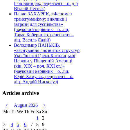
Ігор Бриндак, рецензент – о. д-р
Віталій Лесняк)
Павло ЗАХАРЯК, «Феномен
трансгуманізму: виклики і
загрози для суспільства»
(науковий керівник – о. ліц.
Тарас Коберинко, рецензент –
ліц. Василь Салій)
Володимир ПАНЬКІВ,
«Заснування і розвиток структур
Української Греко-Католицької
Церкви у Південній Америці
(кін. ХІХ – поч. ХХІ ст.)»
(науковий керівник – о. ліц.
Юрій Хамуляк, рецензент – о.
ліц. Андрій Нискогуз)
Articles archive
<
August 2026
>
Mo
Tu
We
Th
Fr
Sa
Su
1
2
3
4
5
6
7
8
9