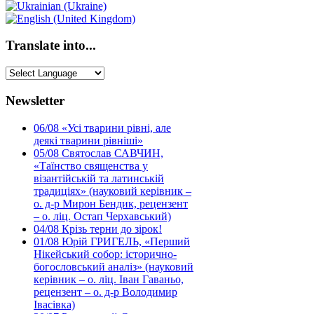
Translate into...
Newsletter
06/08
«Усі тварини рівні, але
деякі тварини рівніші»
05/08
Святослав САВЧИН,
«Таїнство священства у
візантійській та латинській
традиціях» (науковий керівник –
о. д-р Мирон Бендик, рецензент
– о. ліц. Остап Черхавський)
04/08
Крізь терни до зірок!
01/08
Юрій ГРИГЕЛЬ, «Перший
Нікейський собор: історично-
богословський аналіз» (науковий
керівник – о. ліц. Іван Гаваньо,
рецензент – о. д-р Володимир
Івасівка)