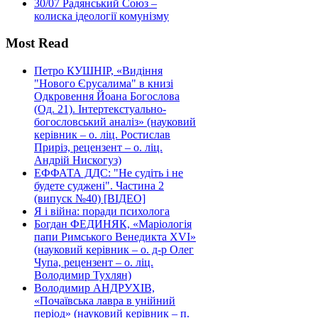
30/07
Радянський Союз –
колиска ідеології комунізму
Most Read
Петро КУШНІР, «Видіння
"Нового Єрусалима" в книзі
Одкровення Йоана Богослова
(Од. 21). Інтертекстуально-
богословський аналіз» (науковий
керівник – о. ліц. Ростислав
Приріз, рецензент – о. ліц.
Андрій Нискогуз)
ЕФФАТА ДДС: "Не судіть і не
будете суджені". Частина 2
(випуск №40) [ВІДЕО]
Я і війна: поради психолога
Богдан ФЕДИНЯК, «Маріологія
папи Римського Венедикта XVI»
(науковий керівник – о. д-р Олег
Чупа, рецензент – о. ліц.
Володимир Тухлян)
Володимир АНДРУХІВ,
«Почаївська лавра в унійний
період» (науковий керівник – п.