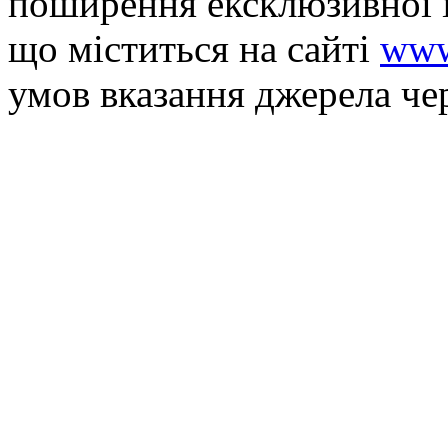
поширення ексклюзивної 
що мiститься на сайті
www
умов вказання джерела че