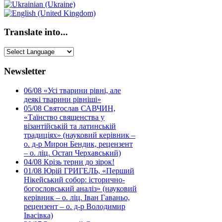
Translate into...
Newsletter
06/08
«Усі тварини рівні, але
деякі тварини рівніші»
05/08
Святослав САВЧИН,
«Таїнство священства у
візантійській та латинській
традиціях» (науковий керівник –
о. д-р Мирон Бендик, рецензент
– о. ліц. Остап Черхавський)
04/08
Крізь терни до зірок!
01/08
Юрій ГРИГЕЛЬ, «Перший
Нікейський собор: історично-
богословський аналіз» (науковий
керівник – о. ліц. Іван Гаваньо,
рецензент – о. д-р Володимир
Івасівка)