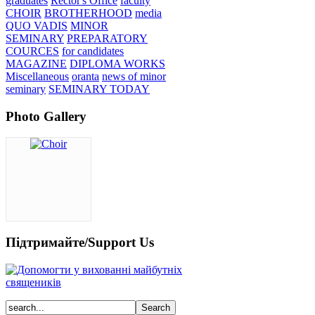
graduates
Rector's Office
faculty
CHOIR
BROTHERHOOD
media
QUO VADIS
MINOR
SEMINARY
PREPARATORY
COURCES
for candidates
MAGAZINE
DIPLOMA WORKS
Miscellaneous
oranta
news of minor
seminary
SEMINARY TODAY
Photo Gallery
Підтримайте/Support Us