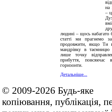
від
на
– ц
Ду
вм
др
людині – щось набагато 
статті ми прагнемо з
продовжити, якщо Ти в
мандрівку в таємницю 
лише точку відправл
прибуття, повсякчас 
горизонти.
Детальніше...
© 2009-2026 Будь-яке
копiювання, публiкацiя, п