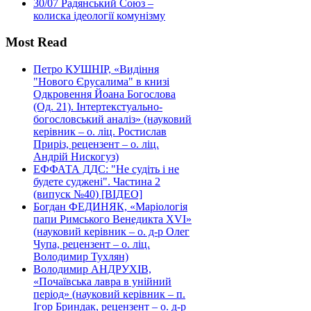
30/07
Радянський Союз –
колиска ідеології комунізму
Most Read
Петро КУШНІР, «Видіння
"Нового Єрусалима" в книзі
Одкровення Йоана Богослова
(Од. 21). Інтертекстуально-
богословський аналіз» (науковий
керівник – о. ліц. Ростислав
Приріз, рецензент – о. ліц.
Андрій Нискогуз)
ЕФФАТА ДДС: "Не судіть і не
будете суджені". Частина 2
(випуск №40) [ВІДЕО]
Богдан ФЕДИНЯК, «Маріологія
папи Римського Венедикта XVI»
(науковий керівник – о. д-р Олег
Чупа, рецензент – о. ліц.
Володимир Тухлян)
Володимир АНДРУХІВ,
«Почаївська лавра в унійний
період» (науковий керівник – п.
Ігор Бриндак, рецензент – о. д-р