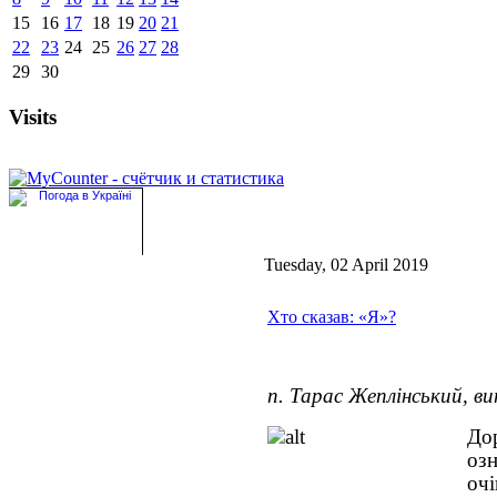
15
16
17
18
19
20
21
22
23
24
25
26
27
28
29
30
Visits
Tuesday, 02 April 2019
Хто сказав: «Я»?
п. Тарас Жеплінський, в
До
оз
оч