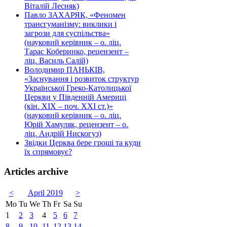
Віталій Лесняк)
Павло ЗАХАРЯК, «Феномен
трансгуманізму: виклики і
загрози для суспільства»
(науковий керівник – о. ліц.
Тарас Коберинко, рецензент –
ліц. Василь Салій)
Володимир ПАНЬКІВ,
«Заснування і розвиток структур
Української Греко-Католицької
Церкви у Південній Америці
(кін. ХІХ – поч. ХХІ ст.)»
(науковий керівник – о. ліц.
Юрій Хамуляк, рецензент – о.
ліц. Андрій Нискогуз)
Звідки Церква бере гроші та куди
їх спрямовує?
Articles archive
<
April 2019
>
Mo
Tu
We
Th
Fr
Sa
Su
1
2
3
4
5
6
7
8
9
10
11
12
13
14