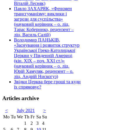
Віталій Лесняк)
Павло ЗАХАРЯК, «Феномен
трансгуманізму: виклики і
загрози для суспільства»
(науковий керівник – о. ліц.
Тарас Коберинко, рецензент –
ліц. Василь Салій)
Володимир ПАНЬКІВ,
«Заснування і розвиток структур
Української Греко-Католицької
Церкви у Південній Америці
(кін. ХІХ – поч. ХХІ ст.)»
(науковий керівник – о. ліц.
Юрій Хамуляк, рецензент – о.
ліц. Андрій Нискогуз)
Звідки Церква бере гроші та куди
їх спрямовує?
Articles archive
<
July 2021
>
Mo
Tu
We
Th
Fr
Sa
Su
1
2
3
4
5
6
7
8
9
10
11