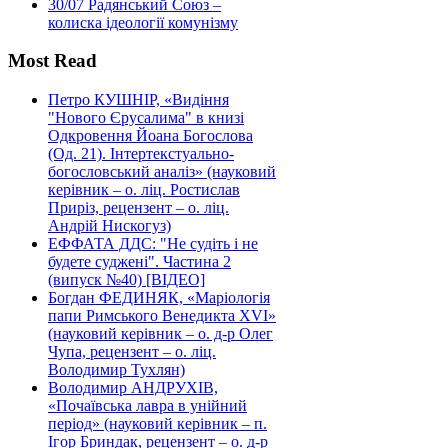
30/07
Радянський Союз –
колиска ідеології комунізму
Most Read
Петро КУШНІР, «Видіння
"Нового Єрусалима" в книзі
Одкровення Йоана Богослова
(Од. 21). Інтертекстуально-
богословський аналіз» (науковий
керівник – о. ліц. Ростислав
Приріз, рецензент – о. ліц.
Андрій Нискогуз)
ЕФФАТА ДДС: "Не судіть і не
будете суджені". Частина 2
(випуск №40) [ВІДЕО]
Богдан ФЕДИНЯК, «Маріологія
папи Римського Венедикта XVI»
(науковий керівник – о. д-р Олег
Чупа, рецензент – о. ліц.
Володимир Тухлян)
Володимир АНДРУХІВ,
«Почаївська лавра в унійний
період» (науковий керівник – п.
Ігор Бриндак, рецензент – о. д-р