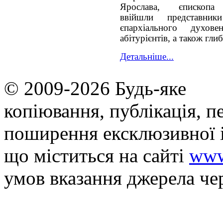
Ярослава, єпископа 
ввійшли представник
єпархіального духове
абітурієнтів, а також гли
Детальніше...
© 2009-2026 Будь-яке
копiювання, публiкацiя, п
поширення ексклюзивної 
що мiститься на сайті
www
умов вказання джерела че