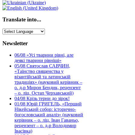
Translate into...
Newsletter
06/08
«Усі тварини рівні, але
деякі тварини рівніші»
05/08
Святослав САВЧИН,
«Таїнство священства у
візантійській та латинській
традиціях» (науковий керівник –
о. д-р Мирон Бендик, рецензент
– о. ліц. Остап Черхавський)
04/08
Крізь терни до зірок!
01/08
Юрій ГРИГЕЛЬ, «Перший
Нікейський собор: історично-
богословський аналіз» (науковий
керівник – о. ліц. Іван Гаваньо,
рецензент – о. д-р Володимир
Івасівка)