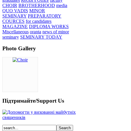
graduates
Rector's Office
faculty
CHOIR
BROTHERHOOD
media
QUO VADIS
MINOR
SEMINARY
PREPARATORY
COURCES
for candidates
MAGAZINE
DIPLOMA WORKS
Miscellaneous
oranta
news of minor
seminary
SEMINARY TODAY
Photo Gallery
Підтримайте/Support Us