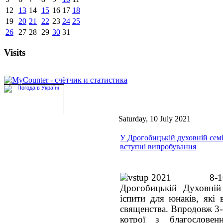
12
13
14
15
16
17
18
19
20
21
22
23
24
25
26
27
28
29
30
31
Visits
Saturday, 10 July 2021
У Дрогобицькій духовній семі
вступні випробування
8-
Дрогобицькій Духовній 
іспити для юнаків, які 
священства. Впродовж 3-
котрої з благословен