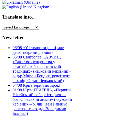
Translate into...
Newsletter
06/08
«Усі тварини рівні, але
деякі тварини рівніші»
05/08
Святослав САВЧИН,
«Таїнство священства у
візантійській та латинській
традиціях» (науковий керівник –
о. д-р Мирон Бендик, рецензент
– о. ліц. Остап Черхавський)
04/08
Крізь терни до зірок!
01/08
Юрій ГРИГЕЛЬ, «Перший
Нікейський собор: історично-
богословський аналіз» (науковий
керівник – о. ліц. Іван Гаваньо,
рецензент – о. д-р Володимир
Івасівка)