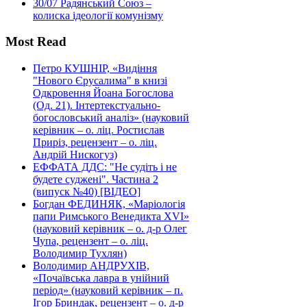
30/07
Радянський Союз –
колиска ідеології комунізму
Most Read
Петро КУШНІР, «Видіння
"Нового Єрусалима" в книзі
Одкровення Йоана Богослова
(Од. 21). Інтертекстуально-
богословський аналіз» (науковий
керівник – о. ліц. Ростислав
Приріз, рецензент – о. ліц.
Андрій Нискогуз)
ЕФФАТА ДДС: "Не судіть і не
будете суджені". Частина 2
(випуск №40) [ВІДЕО]
Богдан ФЕДИНЯК, «Маріологія
папи Римського Венедикта XVI»
(науковий керівник – о. д-р Олег
Чупа, рецензент – о. ліц.
Володимир Тухлян)
Володимир АНДРУХІВ,
«Почаївська лавра в унійний
період» (науковий керівник – п.
Ігор Бриндак, рецензент – о. д-р