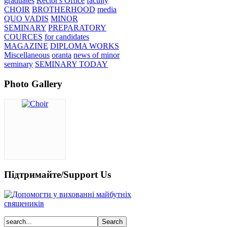
graduates
Rector's Office
faculty
CHOIR
BROTHERHOOD
media
QUO VADIS
MINOR
SEMINARY
PREPARATORY
COURCES
for candidates
MAGAZINE
DIPLOMA WORKS
Miscellaneous
oranta
news of minor
seminary
SEMINARY TODAY
Photo Gallery
Підтримайте/Support Us