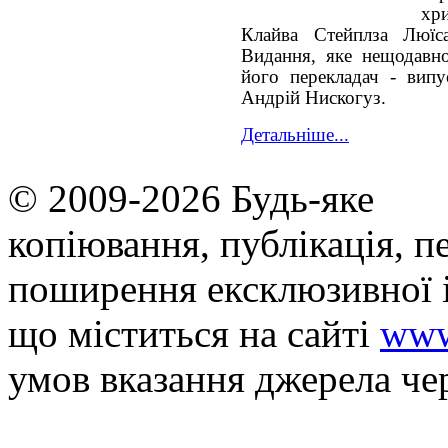
хр
Клайва Стейплза Люїс
Видання, яке нещодавн
його перекладач - випус
Андрій Нискогуз.
Детальніше...
© 2009-2026 Будь-яке
копiювання, публiкацiя, п
поширення ексклюзивної 
що мiститься на сайті
www
умов вказання джерела че