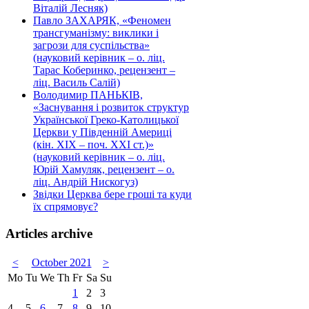
Віталій Лесняк)
Павло ЗАХАРЯК, «Феномен
трансгуманізму: виклики і
загрози для суспільства»
(науковий керівник – о. ліц.
Тарас Коберинко, рецензент –
ліц. Василь Салій)
Володимир ПАНЬКІВ,
«Заснування і розвиток структур
Української Греко-Католицької
Церкви у Південній Америці
(кін. ХІХ – поч. ХХІ ст.)»
(науковий керівник – о. ліц.
Юрій Хамуляк, рецензент – о.
ліц. Андрій Нискогуз)
Звідки Церква бере гроші та куди
їх спрямовує?
Articles archive
<
October 2021
>
Mo
Tu
We
Th
Fr
Sa
Su
1
2
3
4
5
6
7
8
9
10