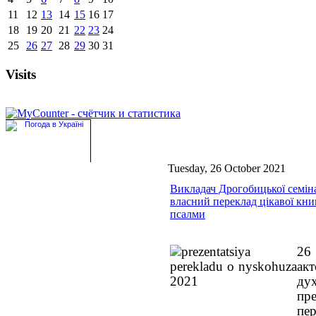
11
12
13
14
15
16
17
18
19
20
21
22
23
24
25
26
27
28
29
30
31
Visits
Tuesday, 26 October 2021
Викладач Дрогобицької семіна
власний переклад цікавої кни
псалми
26
ак
ду
пр
пе