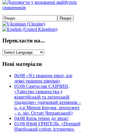
Перекласти на...
Нові матеріали
06/08
«Усі тварини рівні, але
деякі тварини рівніші»
05/08
Святослав САВЧИН,
«Таїнство священства у
візантійській та латинській
традиціях» (науковий керівник –
о. д-р Мирон Бендик, рецензент
– о. ліц. Остап Черхавський)
04/08
Крізь терни до зірок!
01/08
Юрій ГРИГЕЛЬ, «Перший
Нікейський собор: історично-