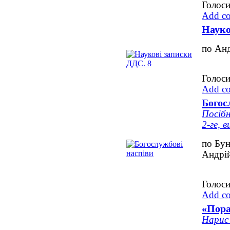
Голоси
Add c
Науко
по Ан
Голоси
Add c
Богос
Посібн
2-ге, в
по Бун
Андрі
Голоси
Add c
«Пора
Нарис 