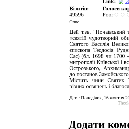
Link:
З
Візитів:
Голоси ко
49596
Poor
Опис
Цей т.зв. "Почаївський 
«святій чудотворній оби
Святого Василія Велико
єпископа Теодосія Рудн
Сас) (бл. 1698 чи 1700
митрополії Київської і вс
Острозького, Архимандр
до постанов Замойського
Містить чини Святих Т
різних освячень і благос
Дата: Понеділок, 16 жовтня 2
Theol
Додати ком