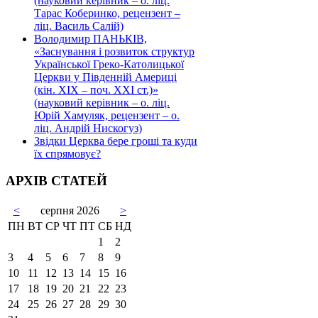
(науковий керівник – о. ліц.
Тарас Коберинко, рецензент –
ліц. Василь Салій)
Володимир ПАНЬКІВ,
«Заснування і розвиток структур
Української Греко-Католицької
Церкви у Південній Америці
(кін. ХІХ – поч. ХХІ ст.)»
(науковий керівник – о. ліц.
Юрій Хамуляк, рецензент – о.
ліц. Андрій Нискогуз)
Звідки Церква бере гроші та куди
їх спрямовує?
АРХІВ СТАТЕЙ
<
серпня 2026
>
ПН
ВТ
СР
ЧТ
ПТ
СБ
НД
1
2
3
4
5
6
7
8
9
10
11
12
13
14
15
16
17
18
19
20
21
22
23
24
25
26
27
28
29
30