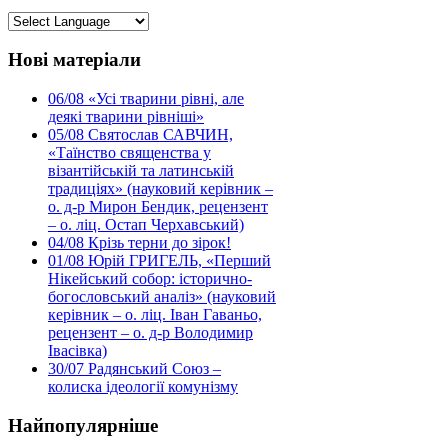
Нові матеріали
06/08
«Усі тварини рівні, але
деякі тварини рівніші»
05/08
Святослав САВЧИН,
«Таїнство священства у
візантійській та латинській
традиціях» (науковий керівник –
о. д-р Мирон Бендик, рецензент
– о. ліц. Остап Черхавський)
04/08
Крізь терни до зірок!
01/08
Юрій ГРИГЕЛЬ, «Перший
Нікейський собор: історично-
богословський аналіз» (науковий
керівник – о. ліц. Іван Гаваньо,
рецензент – о. д-р Володимир
Івасівка)
30/07
Радянський Союз –
колиска ідеології комунізму
Найпопулярніше