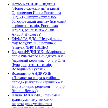
Петро КУШНІР, «Видіння
"Нового Єрусалима" в книзі
Одкровення Йоана Богослова
(Од. 21). Інтертекстуально-
богословський аналіз» (науковий
керівник – о. ліц. Ростислав
Приріз, рецензент – о. ліц.
Андрій Нискогуз)
ЕФФАТА ДДС: "Не судіть і не
будете суджені". Частина 2
(випуск №40) [ВІДЕО]
Богдан ФЕДИНЯК, «Маріологія
папи Римського Венедикта XVI»
(науковий керівник – о. д-р Олег
Чупа, рецензент – о. ліц.
Володимир Тухлян)
Володимир АНДРУХІВ,
«Почаївська лавра в унійний
період» (науковий керівник – п.
Ігор Бриндак, рецензент – о. д-р
Віталій Лесняк)
Павло ЗАХАРЯК, «Феномен
трансгуманізму: виклики і
загрози для суспільства»