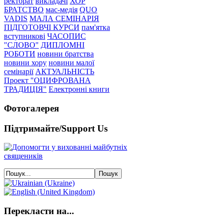
ректорат
викладачі
ХОР
БРАТСТВО
мас-медія
QUO
VADIS
МАЛА СЕМІНАРІЯ
ПІДГОТОВЧІ КУРСИ
пам'ятка
вступникові
ЧАСОПИС
"СЛОВО"
ДИПЛОМНІ
РОБОТИ
новини братства
новини хору
новини малої
семінарії
АКТУАЛЬНІСТЬ
Проект "ОЦИФРОВАНА
ТРАДИЦІЯ"
Електронні книги
Фотогалерея
Підтримайте/Support Us
Перекласти на...