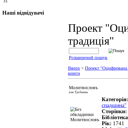
31
Наші відвідувачі
Проект "Оц
традиція"
Розширений пошук
Вверх
>
Проект "Оцифрована
книги
Молитвословъ
или Трєбникъ
Категорія
спадщина"
Сторінки
Бібліотек
Рік:
1741