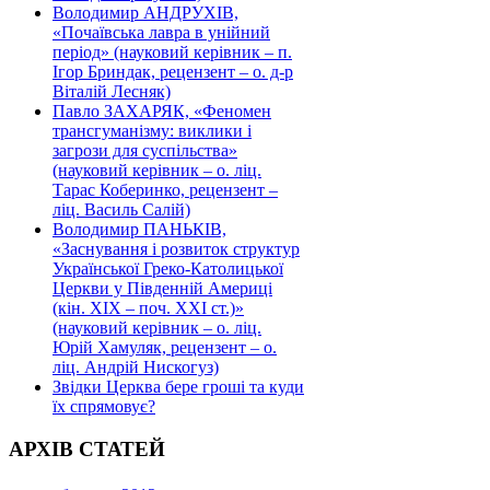
Володимир АНДРУХІВ,
«Почаївська лавра в унійний
період» (науковий керівник – п.
Ігор Бриндак, рецензент – о. д-р
Віталій Лесняк)
Павло ЗАХАРЯК, «Феномен
трансгуманізму: виклики і
загрози для суспільства»
(науковий керівник – о. ліц.
Тарас Коберинко, рецензент –
ліц. Василь Салій)
Володимир ПАНЬКІВ,
«Заснування і розвиток структур
Української Греко-Католицької
Церкви у Південній Америці
(кін. ХІХ – поч. ХХІ ст.)»
(науковий керівник – о. ліц.
Юрій Хамуляк, рецензент – о.
ліц. Андрій Нискогуз)
Звідки Церква бере гроші та куди
їх спрямовує?
АРХІВ СТАТЕЙ