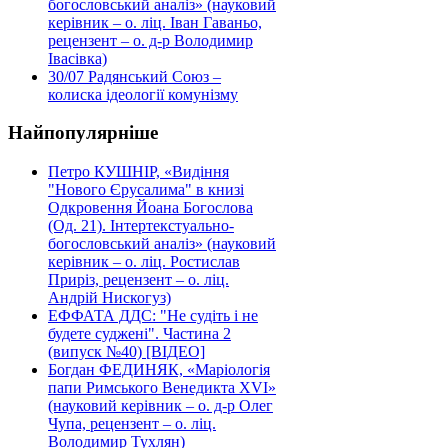
богословський аналіз» (науковий
керівник – о. ліц. Іван Гаваньо,
рецензент – о. д-р Володимир
Івасівка)
30/07
Радянський Союз –
колиска ідеології комунізму
Найпопулярніше
Петро КУШНІР, «Видіння
"Нового Єрусалима" в книзі
Одкровення Йоана Богослова
(Од. 21). Інтертекстуально-
богословський аналіз» (науковий
керівник – о. ліц. Ростислав
Приріз, рецензент – о. ліц.
Андрій Нискогуз)
ЕФФАТА ДДС: "Не судіть і не
будете суджені". Частина 2
(випуск №40) [ВІДЕО]
Богдан ФЕДИНЯК, «Маріологія
папи Римського Венедикта XVI»
(науковий керівник – о. д-р Олег
Чупа, рецензент – о. ліц.
Володимир Тухлян)