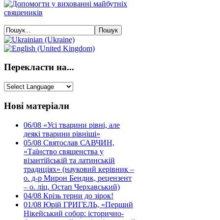
Перекласти на...
Нові матеріали
06/08
«Усі тварини рівні, але
деякі тварини рівніші»
05/08
Святослав САВЧИН,
«Таїнство священства у
візантійській та латинській
традиціях» (науковий керівник –
о. д-р Мирон Бендик, рецензент
– о. ліц. Остап Черхавський)
04/08
Крізь терни до зірок!
01/08
Юрій ГРИГЕЛЬ, «Перший
Нікейський собор: історично-