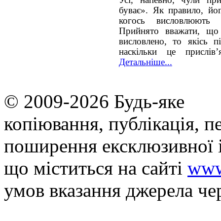
буває». Як правило, йо
когось висловлюють 
Прийнято вважати, що
висловлено, то якісь п
наскільки це прислів’
Детальніше...
© 2009-2026 Будь-яке
копiювання, публiкацiя, п
поширення ексклюзивної 
що мiститься на сайті
www
умов вказання джерела че