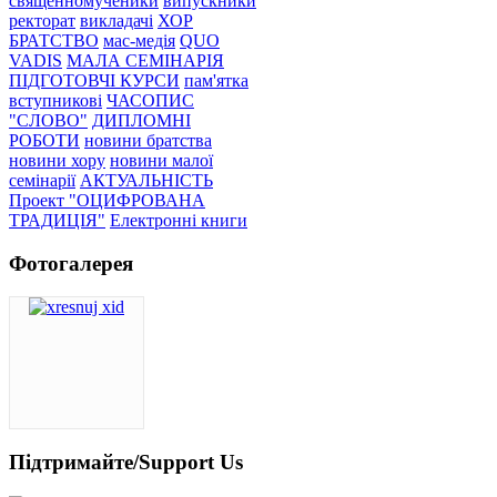
священномученики
випускники
ректорат
викладачі
ХОР
БРАТСТВО
мас-медія
QUO
VADIS
МАЛА СЕМІНАРІЯ
ПІДГОТОВЧІ КУРСИ
пам'ятка
вступникові
ЧАСОПИС
"СЛОВО"
ДИПЛОМНІ
РОБОТИ
новини братства
новини хору
новини малої
семінарії
АКТУАЛЬНІСТЬ
Проект "ОЦИФРОВАНА
ТРАДИЦІЯ"
Електронні книги
Фотогалерея
Підтримайте/Support Us