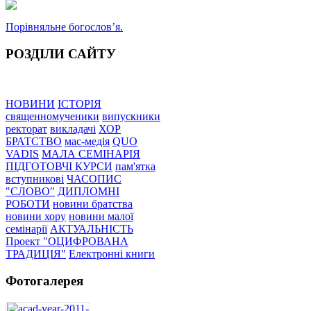
Порівняльне богословʼя.
РОЗДІЛИ САЙТУ
НОВИНИ
ІСТОРІЯ
священномученики
випускники
ректорат
викладачі
ХОР
БРАТСТВО
мас-медія
QUO
VADIS
МАЛА СЕМІНАРІЯ
ПІДГОТОВЧІ КУРСИ
пам'ятка
вступникові
ЧАСОПИС
"СЛОВО"
ДИПЛОМНІ
РОБОТИ
новини братства
новини хору
новини малої
семінарії
АКТУАЛЬНІСТЬ
Проект "ОЦИФРОВАНА
ТРАДИЦІЯ"
Електронні книги
Фотогалерея