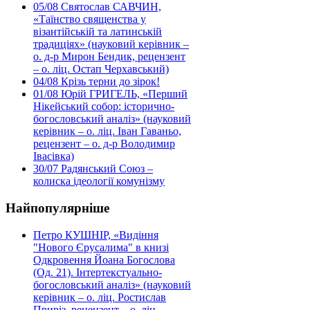
05/08
Святослав САВЧИН,
«Таїнство священства у
візантійській та латинській
традиціях» (науковий керівник –
о. д-р Мирон Бендик, рецензент
– о. ліц. Остап Черхавський)
04/08
Крізь терни до зірок!
01/08
Юрій ГРИГЕЛЬ, «Перший
Нікейський собор: історично-
богословський аналіз» (науковий
керівник – о. ліц. Іван Гаваньо,
рецензент – о. д-р Володимир
Івасівка)
30/07
Радянський Союз –
колиска ідеології комунізму
Найпопулярніше
Петро КУШНІР, «Видіння
"Нового Єрусалима" в книзі
Одкровення Йоана Богослова
(Од. 21). Інтертекстуально-
богословський аналіз» (науковий
керівник – о. ліц. Ростислав
Приріз, рецензент – о. ліц.