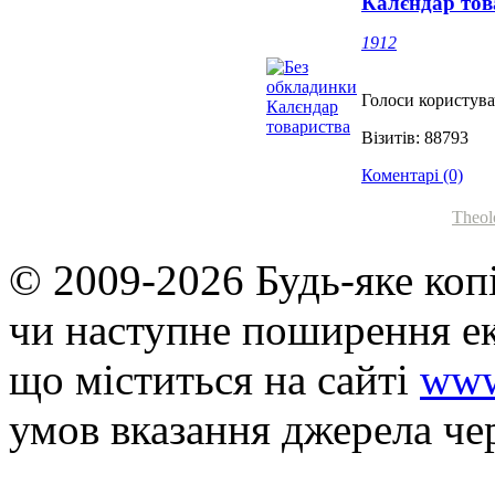
Калєндар тов
1912
Голоси користува
Візитів: 88793
Коментарі (0)
Theol
© 2009-2026 Будь-яке коп
чи наступне поширення ек
що мiститься на сайті
www
умов вказання джерела че