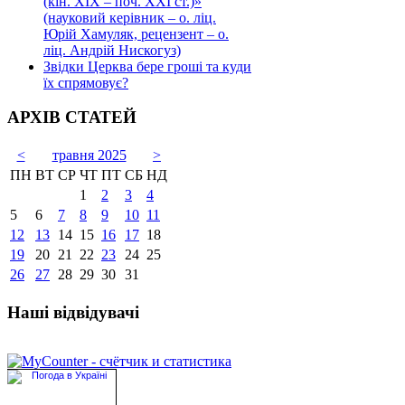
(кін. ХІХ – поч. ХХІ ст.)»
(науковий керівник – о. ліц.
Юрій Хамуляк, рецензент – о.
ліц. Андрій Нискогуз)
Звідки Церква бере гроші та куди
їх спрямовує?
АРХІВ СТАТЕЙ
<
травня 2025
>
ПН
ВТ
СР
ЧТ
ПТ
СБ
НД
1
2
3
4
5
6
7
8
9
10
11
12
13
14
15
16
17
18
19
20
21
22
23
24
25
26
27
28
29
30
31
Наші відвідувачі