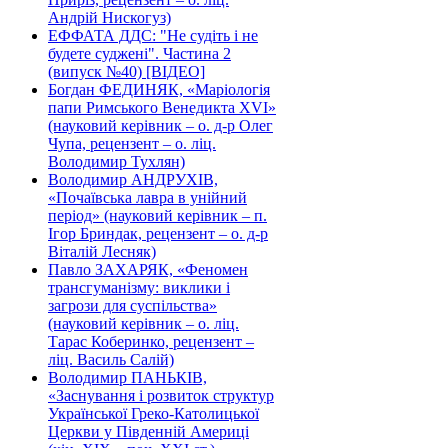
Андрій Нискогуз)
ЕФФАТА ДДС: "Не судіть і не
будете суджені". Частина 2
(випуск №40) [ВІДЕО]
Богдан ФЕДИНЯК, «Маріологія
папи Римського Венедикта XVI»
(науковий керівник – о. д-р Олег
Чупа, рецензент – о. ліц.
Володимир Тухлян)
Володимир АНДРУХІВ,
«Почаївська лавра в унійний
період» (науковий керівник – п.
Ігор Бриндак, рецензент – о. д-р
Віталій Лесняк)
Павло ЗАХАРЯК, «Феномен
трансгуманізму: виклики і
загрози для суспільства»
(науковий керівник – о. ліц.
Тарас Коберинко, рецензент –
ліц. Василь Салій)
Володимир ПАНЬКІВ,
«Заснування і розвиток структур
Української Греко-Католицької
Церкви у Південній Америці