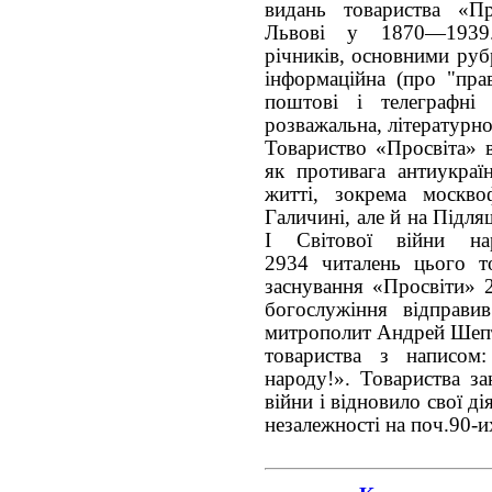
видань товариства «П
Львові у 1870—1939
річників, основними руб
інформаційна (про "прав
поштові і телеграфні 
розважальна, літературно
Товариство «Просвіта» 
як противага антиукраї
житті, зокрема москво
Галичині, але й на Підл
І Світової війни на
2934
читалень цього т
заснування «Просвіти»
богослужіння відправи
митрополит Андрей Шепт
товариства з написом
народу!». Товариства за
війни і відновило свої д
незалежності на поч.90-и