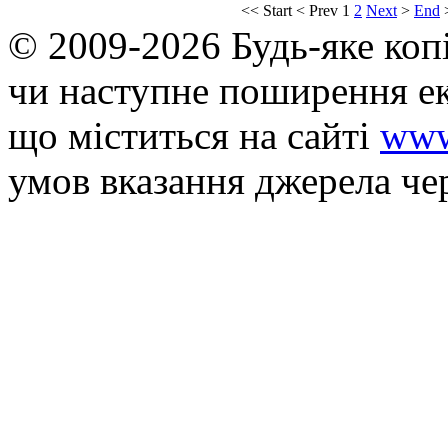
<<
Start
<
Prev
1
2
Next
>
End
© 2009-2026 Будь-яке коп
чи наступне поширення ек
що мiститься на сайті
www
умов вказання джерела че