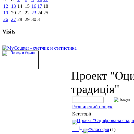
12
13
14
15
16
17
18
19
20
21
22
23
24
25
26
27
28
29
30
31
Visits
Проект "Оц
традиція"
Розширений пошук
Категорії
Проект "Оцифрована спад
|_
Філософія
(1)