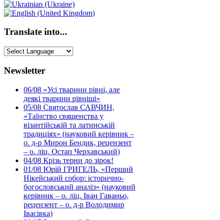
Translate into...
Newsletter
06/08
«Усі тварини рівні, але
деякі тварини рівніші»
05/08
Святослав САВЧИН,
«Таїнство священства у
візантійській та латинській
традиціях» (науковий керівник –
о. д-р Мирон Бендик, рецензент
– о. ліц. Остап Черхавський)
04/08
Крізь терни до зірок!
01/08
Юрій ГРИГЕЛЬ, «Перший
Нікейський собор: історично-
богословський аналіз» (науковий
керівник – о. ліц. Іван Гаваньо,
рецензент – о. д-р Володимир
Івасівка)