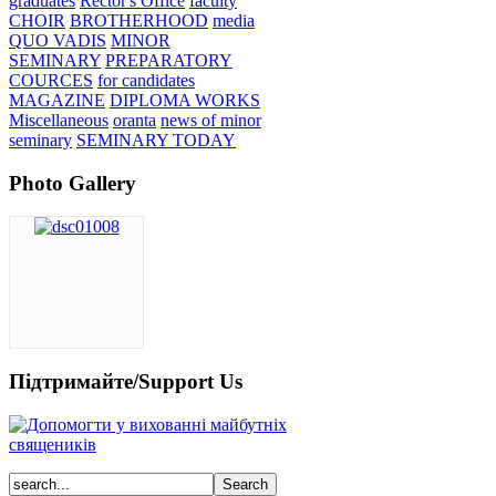
graduates
Rector's Office
faculty
CHOIR
BROTHERHOOD
media
QUO VADIS
MINOR
SEMINARY
PREPARATORY
COURCES
for candidates
MAGAZINE
DIPLOMA WORKS
Miscellaneous
oranta
news of minor
seminary
SEMINARY TODAY
Photo Gallery
Підтримайте/Support Us