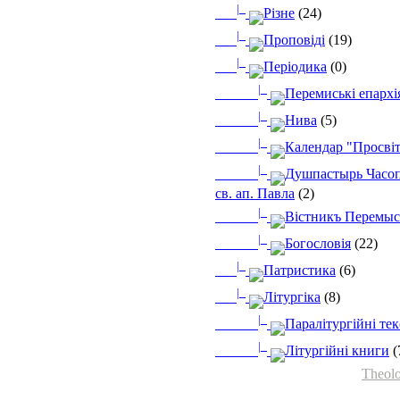
|_
Різне
(24)
|_
Проповіді
(19)
|_
Періодика
(0)
|_
Перемиські епархі
|_
Нива
(5)
|_
Календар "Просві
|_
Душпастырь Часоп
св. ап. Павла
(2)
|_
Вістникъ Перемыс
|_
Богословія
(22)
|_
Патристика
(6)
|_
Літургіка
(8)
|_
Паралітургійні те
|_
Літургійні книги
(
Theolo