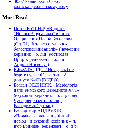
30/07
Радянський Союз –
колиска ідеології комунізму
Most Read
Петро КУШНІР, «Видіння
"Нового Єрусалима" в книзі
Одкровення Йоана Богослова
(Од. 21). Інтертекстуально-
богословський аналіз» (науковий
керівник – о. ліц. Ростислав
Приріз, рецензент – о. ліц.
Андрій Нискогуз)
ЕФФАТА ДДС: "Не судіть і не
будете суджені". Частина 2
(випуск №40) [ВІДЕО]
Богдан ФЕДИНЯК, «Маріологія
папи Римського Венедикта XVI»
(науковий керівник – о. д-р Олег
Чупа, рецензент – о. ліц.
Володимир Тухлян)
Володимир АНДРУХІВ,
«Почаївська лавра в унійний
період» (науковий керівник – п.
Ігор Бриндак, рецензент – о. д-р