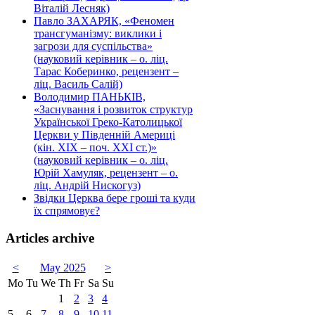
Віталій Лесняк)
Павло ЗАХАРЯК, «Феномен
трансгуманізму: виклики і
загрози для суспільства»
(науковий керівник – о. ліц.
Тарас Коберинко, рецензент –
ліц. Василь Салій)
Володимир ПАНЬКІВ,
«Заснування і розвиток структур
Української Греко-Католицької
Церкви у Південній Америці
(кін. ХІХ – поч. ХХІ ст.)»
(науковий керівник – о. ліц.
Юрій Хамуляк, рецензент – о.
ліц. Андрій Нискогуз)
Звідки Церква бере гроші та куди
їх спрямовує?
Articles archive
<
May 2025
>
Mo
Tu
We
Th
Fr
Sa
Su
1
2
3
4
5
6
7
8
9
10
11