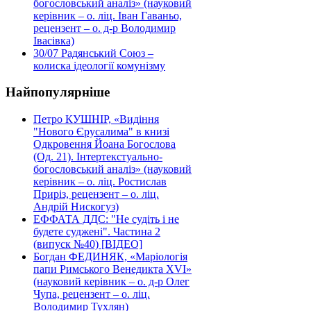
богословський аналіз» (науковий
керівник – о. ліц. Іван Гаваньо,
рецензент – о. д-р Володимир
Івасівка)
30/07
Радянський Союз –
колиска ідеології комунізму
Найпопулярніше
Петро КУШНІР, «Видіння
"Нового Єрусалима" в книзі
Одкровення Йоана Богослова
(Од. 21). Інтертекстуально-
богословський аналіз» (науковий
керівник – о. ліц. Ростислав
Приріз, рецензент – о. ліц.
Андрій Нискогуз)
ЕФФАТА ДДС: "Не судіть і не
будете суджені". Частина 2
(випуск №40) [ВІДЕО]
Богдан ФЕДИНЯК, «Маріологія
папи Римського Венедикта XVI»
(науковий керівник – о. д-р Олег
Чупа, рецензент – о. ліц.
Володимир Тухлян)