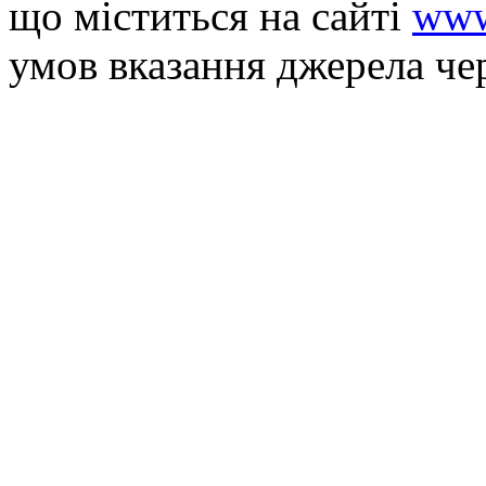
що мiститься на сайті
www
умов вказання джерела че