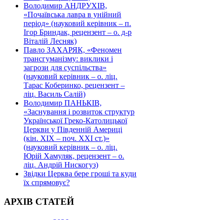
Володимир АНДРУХІВ,
«Почаївська лавра в унійний
період» (науковий керівник – п.
Ігор Бриндак, рецензент – о. д-р
Віталій Лесняк)
Павло ЗАХАРЯК, «Феномен
трансгуманізму: виклики і
загрози для суспільства»
(науковий керівник – о. ліц.
Тарас Коберинко, рецензент –
ліц. Василь Салій)
Володимир ПАНЬКІВ,
«Заснування і розвиток структур
Української Греко-Католицької
Церкви у Південній Америці
(кін. ХІХ – поч. ХХІ ст.)»
(науковий керівник – о. ліц.
Юрій Хамуляк, рецензент – о.
ліц. Андрій Нискогуз)
Звідки Церква бере гроші та куди
їх спрямовує?
АРХІВ СТАТЕЙ