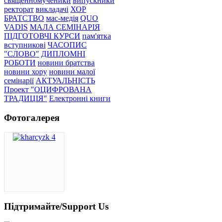
священномученики
випускники
ректорат
викладачі
ХОР
БРАТСТВО
мас-медія
QUO
VADIS
МАЛА СЕМІНАРІЯ
ПІДГОТОВЧІ КУРСИ
пам'ятка
вступникові
ЧАСОПИС
"СЛОВО"
ДИПЛОМНІ
РОБОТИ
новини братства
новини хору
новини малої
семінарії
АКТУАЛЬНІСТЬ
Проект "ОЦИФРОВАНА
ТРАДИЦІЯ"
Електронні книги
Фотогалерея
Підтримайте/Support Us