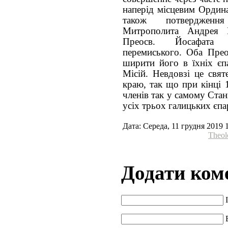
наперід місцевим Ордина
також потвердження
Митрополита Андрея Ш
Преосв. Йосафата К
перемиського. Оба Прео
ширити його в їхніх єпа
Місій. Невдовзі це свя
краю, так що при кінці 
членів так у самому Стан
усіх трьох галицьких єпа
Дата: Середа, 11 грудня 2019 
Theol
Додати ком