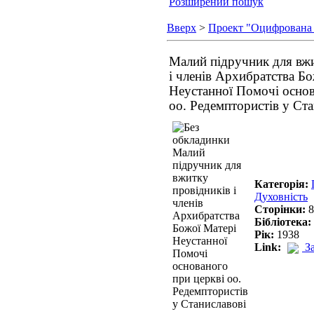
Розширений пошук
Вверх
>
Проект "Оцифрована
Малий підручник для вжи
і членів Архибратства Б
Неустанної Помочі основ
оо. Редемптористів у Ста
Категорія:
Духовність
Сторінки:
8
Бібліотека:
Рік:
1938
Link:
З