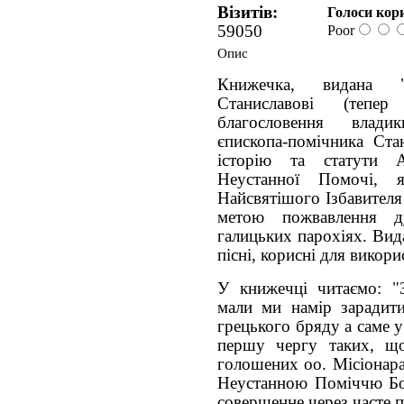
Візитів:
Голоси кор
59050
Poor
Опис
Книжечка, видана 
Станиславові (тепе
благословення влади
єпископа-помічника Стан
історію та статути 
Неустанної Помочі, 
Найсвятішого Ізбавителя
метою пожвавлення 
галицьких парохіях. Вид
пісні, корисні для викор
У книжечці читаємо: "
мали ми намір зарадит
грецького бряду а саме у
першу чергу таких, що
голошених оо. Місіонара
Неустанною Поміччю Бо
совершенне через часте 