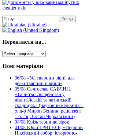
Перекласти на...
Нові матеріали
06/08
«Усі тварини рівні, але
деякі тварини рівніші»
05/08
Святослав САВЧИН,
«Таїнство священства у
візантійській та латинській
традиціях» (науковий керівник –
о. д-р Мирон Бендик, рецензент
– о. ліц. Остап Черхавський)
04/08
Крізь терни до зірок!
01/08
Юрій ГРИГЕЛЬ, «Перший
Нікейський собор: історично-