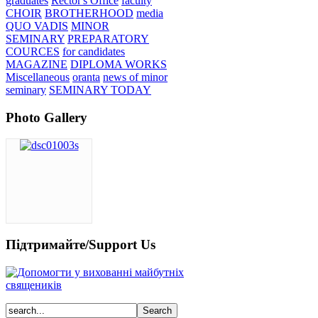
graduates
Rector's Office
faculty
CHOIR
BROTHERHOOD
media
QUO VADIS
MINOR
SEMINARY
PREPARATORY
COURCES
for candidates
MAGAZINE
DIPLOMA WORKS
Miscellaneous
oranta
news of minor
seminary
SEMINARY TODAY
Photo Gallery
Підтримайте/Support Us