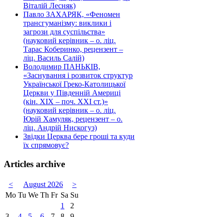
Віталій Лесняк)
Павло ЗАХАРЯК, «Феномен
трансгуманізму: виклики і
загрози для суспільства»
(науковий керівник – о. ліц.
Тарас Коберинко, рецензент –
ліц. Василь Салій)
Володимир ПАНЬКІВ,
«Заснування і розвиток структур
Української Греко-Католицької
Церкви у Південній Америці
(кін. ХІХ – поч. ХХІ ст.)»
(науковий керівник – о. ліц.
Юрій Хамуляк, рецензент – о.
ліц. Андрій Нискогуз)
Звідки Церква бере гроші та куди
їх спрямовує?
Articles archive
<
August 2026
>
Mo
Tu
We
Th
Fr
Sa
Su
1
2
3
4
5
6
7
8
9