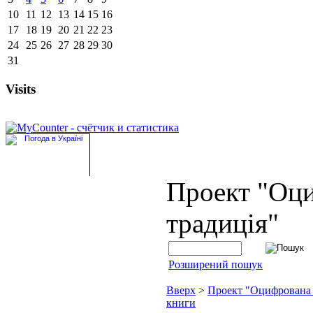
10
11
12
13
14
15
16
17
18
19
20
21
22
23
24
25
26
27
28
29
30
31
Visits
Проект "Оц
традиція"
Розширений пошук
Вверх
>
Проект "Оцифрована
книги