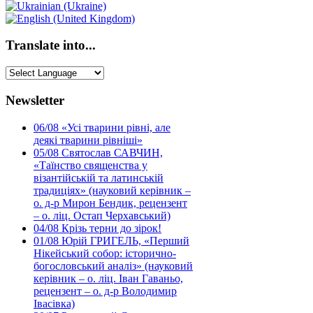
Translate into...
Newsletter
06/08
«Усі тварини рівні, але
деякі тварини рівніші»
05/08
Святослав САВЧИН,
«Таїнство священства у
візантійській та латинській
традиціях» (науковий керівник –
о. д-р Мирон Бендик, рецензент
– о. ліц. Остап Черхавський)
04/08
Крізь терни до зірок!
01/08
Юрій ГРИГЕЛЬ, «Перший
Нікейський собор: історично-
богословський аналіз» (науковий
керівник – о. ліц. Іван Гаваньо,
рецензент – о. д-р Володимир
Івасівка)