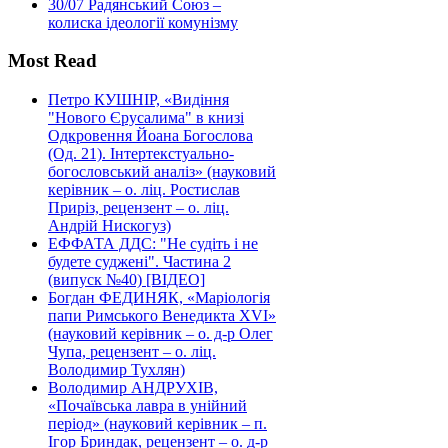
30/07
Радянський Союз –
колиска ідеології комунізму
Most Read
Петро КУШНІР, «Видіння
"Нового Єрусалима" в книзі
Одкровення Йоана Богослова
(Од. 21). Інтертекстуально-
богословський аналіз» (науковий
керівник – о. ліц. Ростислав
Приріз, рецензент – о. ліц.
Андрій Нискогуз)
ЕФФАТА ДДС: "Не судіть і не
будете суджені". Частина 2
(випуск №40) [ВІДЕО]
Богдан ФЕДИНЯК, «Маріологія
папи Римського Венедикта XVI»
(науковий керівник – о. д-р Олег
Чупа, рецензент – о. ліц.
Володимир Тухлян)
Володимир АНДРУХІВ,
«Почаївська лавра в унійний
період» (науковий керівник – п.
Ігор Бриндак, рецензент – о. д-р