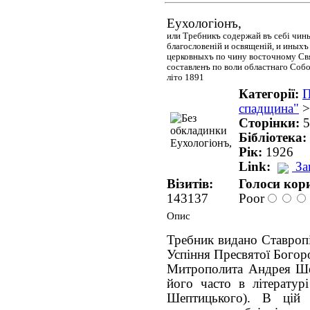
Еухологіонъ,
или Требникъ содержай въ себі чин
благословеній и освященій, и иныхъ
церковныхъ по чину восточному Св
составленъ по воли областнаго Собо
літо 1891
Категорії:
П
спадщина"
Сторінки:
5
Бібліотека:
Рік:
1926
Link:
За
Візитів:
Голоси кори
143137
Poor
Опис
Требник видано Ставропі
Успіння Пресвятої Богор
Митрополита Андрея Ше
його часто в літератур
Шептицького). В цій 