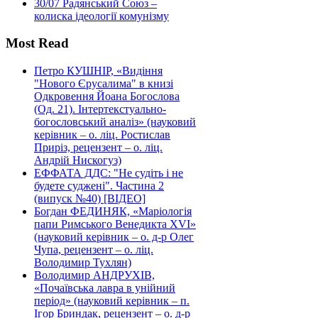
30/07
Радянський Союз –
колиска ідеології комунізму
Most Read
Петро КУШНІР, «Видіння
"Нового Єрусалима" в книзі
Одкровення Йоана Богослова
(Од. 21). Інтертекстуально-
богословський аналіз» (науковий
керівник – о. ліц. Ростислав
Приріз, рецензент – о. ліц.
Андрій Нискогуз)
ЕФФАТА ДДС: "Не судіть і не
будете суджені". Частина 2
(випуск №40) [ВІДЕО]
Богдан ФЕДИНЯК, «Маріологія
папи Римського Венедикта XVI»
(науковий керівник – о. д-р Олег
Чупа, рецензент – о. ліц.
Володимир Тухлян)
Володимир АНДРУХІВ,
«Почаївська лавра в унійний
період» (науковий керівник – п.
Ігор Бриндак, рецензент – о. д-р