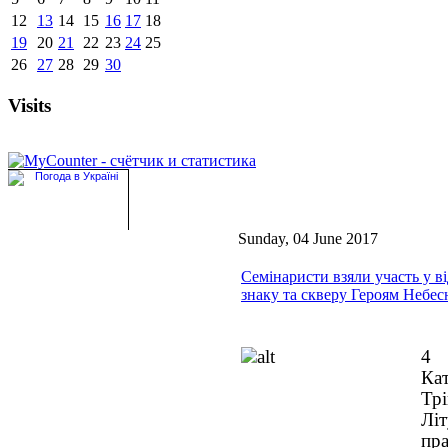
12
13
14
15
16
17
18
19
20
21
22
23
24
25
26
27
28
29
30
Visits
Sunday, 04 June 2017
Семінаристи взяли участь у в
знаку та скверу Героям Небе
4
Ка
Тр
Лі
пр