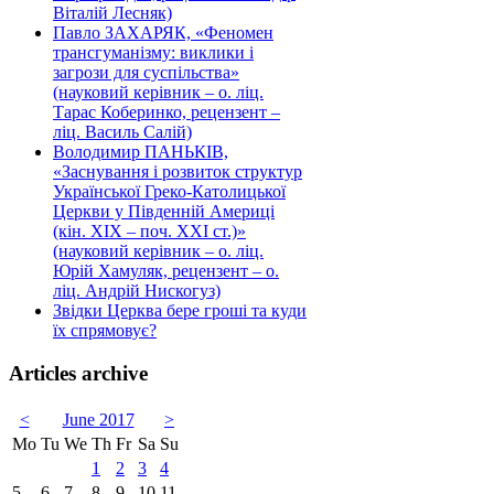
Віталій Лесняк)
Павло ЗАХАРЯК, «Феномен
трансгуманізму: виклики і
загрози для суспільства»
(науковий керівник – о. ліц.
Тарас Коберинко, рецензент –
ліц. Василь Салій)
Володимир ПАНЬКІВ,
«Заснування і розвиток структур
Української Греко-Католицької
Церкви у Південній Америці
(кін. ХІХ – поч. ХХІ ст.)»
(науковий керівник – о. ліц.
Юрій Хамуляк, рецензент – о.
ліц. Андрій Нискогуз)
Звідки Церква бере гроші та куди
їх спрямовує?
Articles archive
<
June 2017
>
Mo
Tu
We
Th
Fr
Sa
Su
1
2
3
4
5
6
7
8
9
10
11