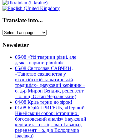
Translate into...
Newsletter
06/08
«Усі тварини рівні, але
деякі тварини рівніші»
05/08
Святослав САВЧИН,
«Таїнство священства у
візантійській та латинській
традиціях» (науковий керівник –
о. д-р Мирон Бендик, рецензент
– о. ліц. Остап Черхавський)
04/08
Крізь терни до зірок!
01/08
Юрій ГРИГЕЛЬ, «Перший
Нікейський собор: історично-
богословський аналіз» (науковий
керівник – о. ліц. Іван Гаваньо,
рецензент – о. д-р Володимир
Івасівка)