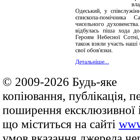
вла
Одеський, у співслужінн
єпископа-помічника Са
чисельного духовенства
відбулась піша хода до
Героям Небесної Сотні,
також взяли участь наші
свої обов'язки.
Детальніше...
© 2009-2026 Будь-яке
копiювання, публiкацiя, п
поширення ексклюзивної 
що мiститься на сайті
www
умов вказання джерела че