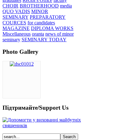
graduates
Rector's Office
faculty
CHOIR
BROTHERHOOD
media
QUO VADIS
MINOR
SEMINARY
PREPARATORY
COURCES
for candidates
MAGAZINE
DIPLOMA WORKS
Miscellaneous
oranta
news of minor
seminary
SEMINARY TODAY
Photo Gallery
Підтримайте/Support Us