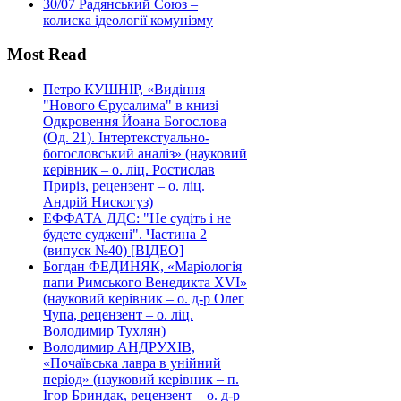
30/07
Радянський Союз –
колиска ідеології комунізму
Most Read
Петро КУШНІР, «Видіння
"Нового Єрусалима" в книзі
Одкровення Йоана Богослова
(Од. 21). Інтертекстуально-
богословський аналіз» (науковий
керівник – о. ліц. Ростислав
Приріз, рецензент – о. ліц.
Андрій Нискогуз)
ЕФФАТА ДДС: "Не судіть і не
будете суджені". Частина 2
(випуск №40) [ВІДЕО]
Богдан ФЕДИНЯК, «Маріологія
папи Римського Венедикта XVI»
(науковий керівник – о. д-р Олег
Чупа, рецензент – о. ліц.
Володимир Тухлян)
Володимир АНДРУХІВ,
«Почаївська лавра в унійний
період» (науковий керівник – п.
Ігор Бриндак, рецензент – о. д-р