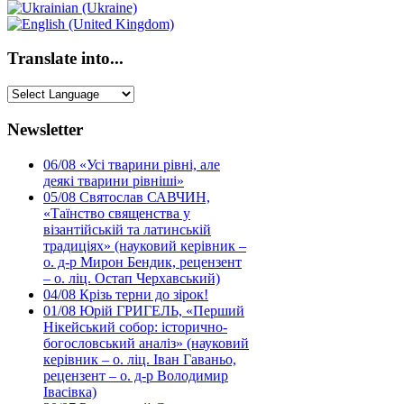
Translate into...
Newsletter
06/08
«Усі тварини рівні, але
деякі тварини рівніші»
05/08
Святослав САВЧИН,
«Таїнство священства у
візантійській та латинській
традиціях» (науковий керівник –
о. д-р Мирон Бендик, рецензент
– о. ліц. Остап Черхавський)
04/08
Крізь терни до зірок!
01/08
Юрій ГРИГЕЛЬ, «Перший
Нікейський собор: історично-
богословський аналіз» (науковий
керівник – о. ліц. Іван Гаваньо,
рецензент – о. д-р Володимир
Івасівка)