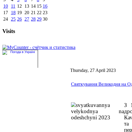
10
11
12
13
14
15
16
17
18
19
20
21
22
23
24
25
26
27
28
29
30
Visits
Thursday, 27 April 2023
Святкування Великодня на О
З 
др
Ка
та
пер