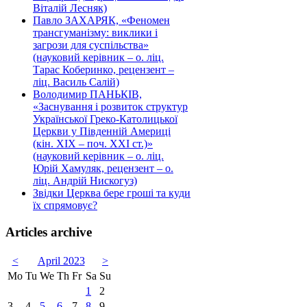
Віталій Лесняк)
Павло ЗАХАРЯК, «Феномен
трансгуманізму: виклики і
загрози для суспільства»
(науковий керівник – о. ліц.
Тарас Коберинко, рецензент –
ліц. Василь Салій)
Володимир ПАНЬКІВ,
«Заснування і розвиток структур
Української Греко-Католицької
Церкви у Південній Америці
(кін. ХІХ – поч. ХХІ ст.)»
(науковий керівник – о. ліц.
Юрій Хамуляк, рецензент – о.
ліц. Андрій Нискогуз)
Звідки Церква бере гроші та куди
їх спрямовує?
Articles archive
<
April 2023
>
Mo
Tu
We
Th
Fr
Sa
Su
1
2
3
4
5
6
7
8
9