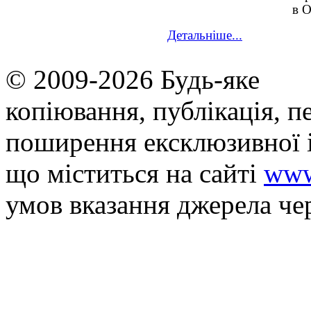
в 
Детальніше...
© 2009-2026 Будь-яке
копiювання, публiкацiя, п
поширення ексклюзивної 
що мiститься на сайті
www
умов вказання джерела че