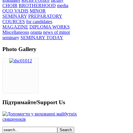
graduates
Rector's Office
faculty
CHOIR
BROTHERHOOD
media
QUO VADIS
MINOR
SEMINARY
PREPARATORY
COURCES
for candidates
MAGAZINE
DIPLOMA WORKS
Miscellaneous
oranta
news of minor
seminary
SEMINARY TODAY
Photo Gallery
Підтримайте/Support Us