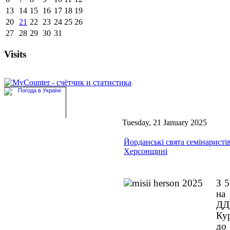
13
14
15
16
17
18
19
20
21
22
23
24
25
26
27
28
29
30
31
Visits
Tuesday, 21 January 2025
Йорданські свята семінаристі
Херсонщині
З 5
на 
ДД
Кур
до