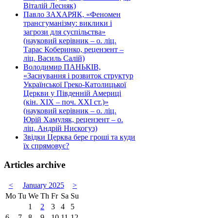
Віталій Лесняк)
Павло ЗАХАРЯК, «Феномен
трансгуманізму: виклики і
загрози для суспільства»
(науковий керівник – о. ліц.
Тарас Коберинко, рецензент –
ліц. Василь Салій)
Володимир ПАНЬКІВ,
«Заснування і розвиток структур
Української Греко-Католицької
Церкви у Південній Америці
(кін. ХІХ – поч. ХХІ ст.)»
(науковий керівник – о. ліц.
Юрій Хамуляк, рецензент – о.
ліц. Андрій Нискогуз)
Звідки Церква бере гроші та куди
їх спрямовує?
Articles archive
<
January 2025
>
Mo
Tu
We
Th
Fr
Sa
Su
1
2
3
4
5
6
7
8
9
10
11
12