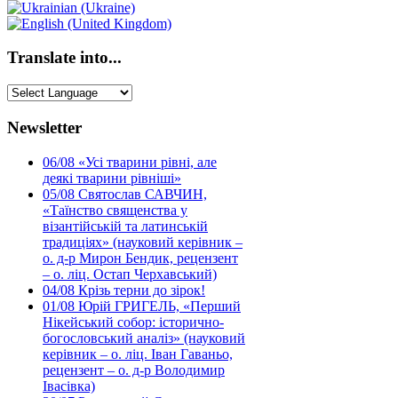
Translate into...
Newsletter
06/08
«Усі тварини рівні, але
деякі тварини рівніші»
05/08
Святослав САВЧИН,
«Таїнство священства у
візантійській та латинській
традиціях» (науковий керівник –
о. д-р Мирон Бендик, рецензент
– о. ліц. Остап Черхавський)
04/08
Крізь терни до зірок!
01/08
Юрій ГРИГЕЛЬ, «Перший
Нікейський собор: історично-
богословський аналіз» (науковий
керівник – о. ліц. Іван Гаваньо,
рецензент – о. д-р Володимир
Івасівка)