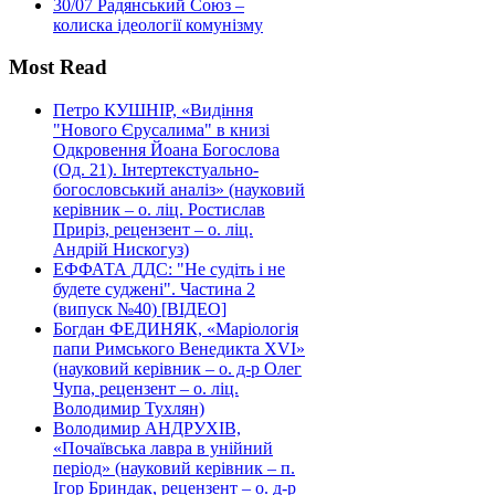
30/07
Радянський Союз –
колиска ідеології комунізму
Most Read
Петро КУШНІР, «Видіння
"Нового Єрусалима" в книзі
Одкровення Йоана Богослова
(Од. 21). Інтертекстуально-
богословський аналіз» (науковий
керівник – о. ліц. Ростислав
Приріз, рецензент – о. ліц.
Андрій Нискогуз)
ЕФФАТА ДДС: "Не судіть і не
будете суджені". Частина 2
(випуск №40) [ВІДЕО]
Богдан ФЕДИНЯК, «Маріологія
папи Римського Венедикта XVI»
(науковий керівник – о. д-р Олег
Чупа, рецензент – о. ліц.
Володимир Тухлян)
Володимир АНДРУХІВ,
«Почаївська лавра в унійний
період» (науковий керівник – п.
Ігор Бриндак, рецензент – о. д-р