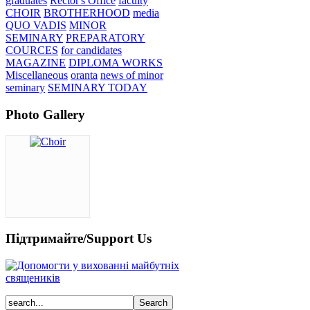
graduates
Rector's Office
faculty
CHOIR
BROTHERHOOD
media
QUO VADIS
MINOR
SEMINARY
PREPARATORY
COURCES
for candidates
MAGAZINE
DIPLOMA WORKS
Miscellaneous
oranta
news of minor
seminary
SEMINARY TODAY
Photo Gallery
Підтримайте/Support Us