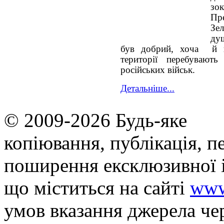
зо
Пр
Зел
ду
був добрий, хоча й н
території перебувають
російських військ.
Детальніше...
© 2009-2026 Будь-яке
копiювання, публiкацiя, п
поширення ексклюзивної 
що мiститься на сайті
www
умов вказання джерела че