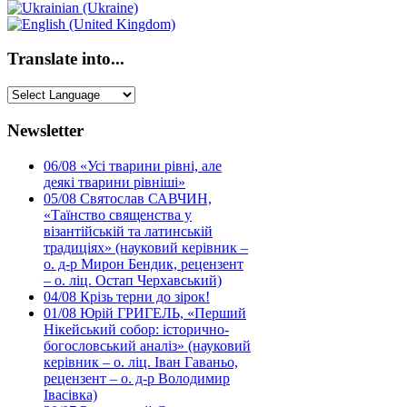
Translate into...
Newsletter
06/08
«Усі тварини рівні, але
деякі тварини рівніші»
05/08
Святослав САВЧИН,
«Таїнство священства у
візантійській та латинській
традиціях» (науковий керівник –
о. д-р Мирон Бендик, рецензент
– о. ліц. Остап Черхавський)
04/08
Крізь терни до зірок!
01/08
Юрій ГРИГЕЛЬ, «Перший
Нікейський собор: історично-
богословський аналіз» (науковий
керівник – о. ліц. Іван Гаваньо,
рецензент – о. д-р Володимир
Івасівка)