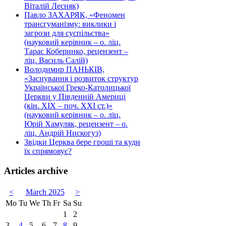
Віталій Лесняк)
Павло ЗАХАРЯК, «Феномен
трансгуманізму: виклики і
загрози для суспільства»
(науковий керівник – о. ліц.
Тарас Коберинко, рецензент –
ліц. Василь Салій)
Володимир ПАНЬКІВ,
«Заснування і розвиток структур
Української Греко-Католицької
Церкви у Південній Америці
(кін. ХІХ – поч. ХХІ ст.)»
(науковий керівник – о. ліц.
Юрій Хамуляк, рецензент – о.
ліц. Андрій Нискогуз)
Звідки Церква бере гроші та куди
їх спрямовує?
Articles archive
<
March 2025
>
Mo
Tu
We
Th
Fr
Sa
Su
1
2
3
4
5
6
7
8
9