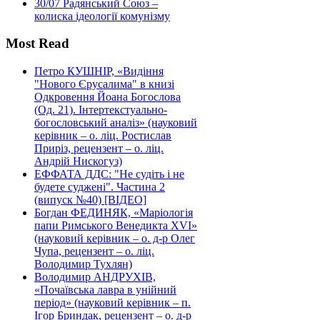
30/07
Радянський Союз –
колиска ідеології комунізму
Most Read
Петро КУШНІР, «Видіння
"Нового Єрусалима" в книзі
Одкровення Йоана Богослова
(Од. 21). Інтертекстуально-
богословський аналіз» (науковий
керівник – о. ліц. Ростислав
Приріз, рецензент – о. ліц.
Андрій Нискогуз)
ЕФФАТА ДДС: "Не судіть і не
будете суджені". Частина 2
(випуск №40) [ВІДЕО]
Богдан ФЕДИНЯК, «Маріологія
папи Римського Венедикта XVI»
(науковий керівник – о. д-р Олег
Чупа, рецензент – о. ліц.
Володимир Тухлян)
Володимир АНДРУХІВ,
«Почаївська лавра в унійний
період» (науковий керівник – п.
Ігор Бриндак, рецензент – о. д-р