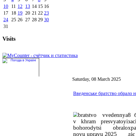
10
11
12
13
14
15
16
17
18
19
20
21
22
23
24
25
26
27
28
29
30
31
Visits
Saturday, 08 March 2025
Введенське братство обрало 
8 
за
хр
діє