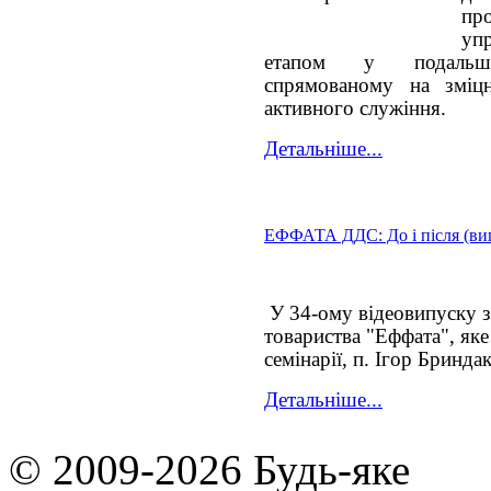
пр
упр
етапом у подальшо
спрямованому на зміцн
активного служіння.
Детальніше...
ЕФФАТА ДДС: До і після (ви
У 34-ому відеовипуску з
товариства "Еффата", яке
семінарії, п. Ігор Бриндак
Детальніше...
© 2009-2026 Будь-яке