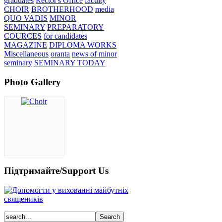
graduates
Rector's Office
faculty
CHOIR
BROTHERHOOD
media
QUO VADIS
MINOR
SEMINARY
PREPARATORY
COURCES
for candidates
MAGAZINE
DIPLOMA WORKS
Miscellaneous
oranta
news of minor
seminary
SEMINARY TODAY
Photo Gallery
Підтримайте/Support Us