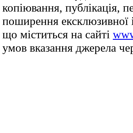
копiювання, публiкацiя, п
поширення ексклюзивної 
що мiститься на сайті
www
умов вказання джерела че