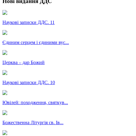
Нові видання ДДС
Наукові записки ДДС. 11
Єдиним серцем і єдиними вус...
Церква – дар Божий
Наукові записки ДДС. 10
Ювілей: походження, святкув...
Божественна Літургія св. Ів...