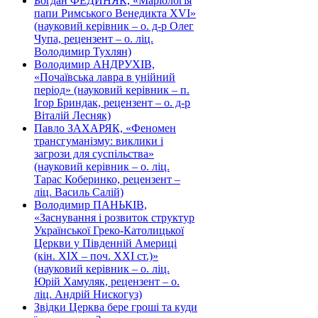
Богдан ФЕДИНЯК, «Маріологія
папи Римського Венедикта XVI»
(науковий керівник – о. д-р Олег
Чупа, рецензент – о. ліц.
Володимир Тухлян)
Володимир АНДРУХІВ,
«Почаївська лавра в унійний
період» (науковий керівник – п.
Ігор Бриндак, рецензент – о. д-р
Віталій Лесняк)
Павло ЗАХАРЯК, «Феномен
трансгуманізму: виклики і
загрози для суспільства»
(науковий керівник – о. ліц.
Тарас Коберинко, рецензент –
ліц. Василь Салій)
Володимир ПАНЬКІВ,
«Заснування і розвиток структур
Української Греко-Католицької
Церкви у Південній Америці
(кін. ХІХ – поч. ХХІ ст.)»
(науковий керівник – о. ліц.
Юрій Хамуляк, рецензент – о.
ліц. Андрій Нискогуз)
Звідки Церква бере гроші та куди