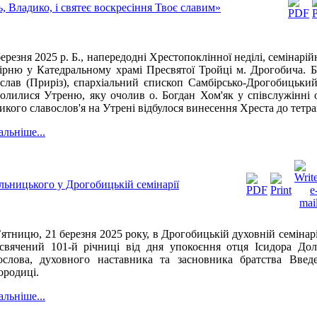
 Владико, і святеє воскресіння Твоє славим»
березня 2025 р. Б., напередодні Хрестопоклінної неділі, семінарі
ірню у Катедральному храмі Пресвятої Тройці м. Дрогобича. Б
слав (Приріз), єпархіальний єпископ Самбірсько-Дрогобицький
олилися Утреню, яку очолив о. Богдан Хом'як у співслужінні 
икого славослов'я на Утрені відбулося винесення Хреста до тетра
альніше...
ольницького у Дрогобицькій семінарії
’ятницю, 21 березня 2025 року, в Дрогобицькій духовній семінарії
свячений 101-й річниці від дня упокоєння отця Ісидора До
ослова, духовного наставника та засновника братства Введ
ородиці.
альніше...