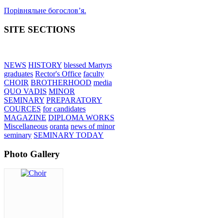
Порівняльне богословʼя.
SITE SECTIONS
NEWS
HISTORY
blessed Martyrs
graduates
Rector's Office
faculty
CHOIR
BROTHERHOOD
media
QUO VADIS
MINOR
SEMINARY
PREPARATORY
COURCES
for candidates
MAGAZINE
DIPLOMA WORKS
Miscellaneous
oranta
news of minor
seminary
SEMINARY TODAY
Photo Gallery