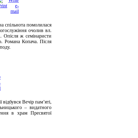
йна спільнота помолилася
огослужіння очолив вл.
. Опісля ж семінаристи
о. Романа Копача. Після
поду.
 відбувся Вечір пам’яті,
льницького – видатного
ення в храм Пресвятої