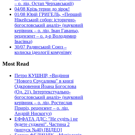
– о. ліц. Остап Черхавський)
04/08
Крізь терни до зірок!
01/08
Юрій ГРИГЕЛЬ, «Перший
Нікейський собор: історично-
богословський аналіз» (науковий
керівник – о. ліц. Іван Гаваньо,
рецензент – о. д-р Володимир
Івасівка)
30/07
Радянський Союз –
колиска ідеології комунізму
Most Read
Петро КУШНІР, «Видіння
"Нового Єрусалима" в книзі
Одкровення Йоана Богослова
(Од. 21). Інтертекстуально-
богословський аналіз» (науковий
керівник – о. ліц. Ростислав
Приріз, рецензент – о. ліц.
Андрій Нискогуз)
ЕФФАТА ДДС: "Не судіть і не
будете суджені". Частина 2
(випуск №40) [ВІДЕО]