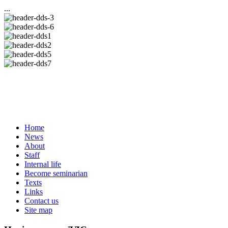
...
Home
News
About
Staff
Internal life
Become seminarian
Texts
Links
Contact us
Site map