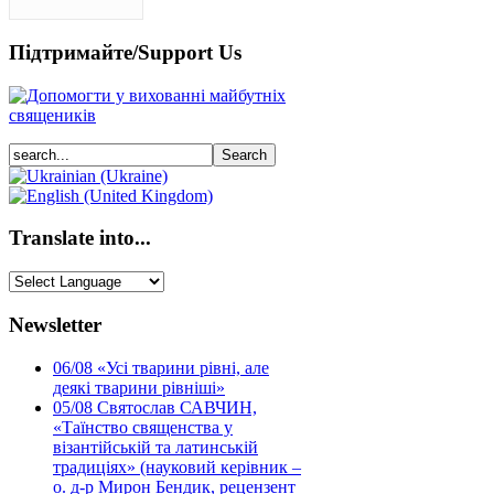
Підтримайте/Support Us
Translate into...
Newsletter
06/08
«Усі тварини рівні, але
деякі тварини рівніші»
05/08
Святослав САВЧИН,
«Таїнство священства у
візантійській та латинській
традиціях» (науковий керівник –
о. д-р Мирон Бендик, рецензент