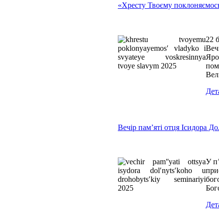
«Хресту Твоєму поклоняємось,
22 
Веч
Яро
пом
Вел
Дет
Вечір пам’яті отця Ісидора Д
У п
при
бог
Бог
Дет