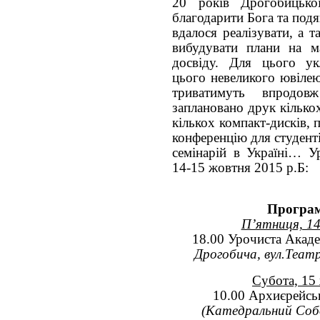
20 років Дрогобицько
благодарити Бога та под
вдалося реалізувати, а 
вибудувати плани на м
досвіду. Для цього ук
цього невеликого ювілею
триватимуть впродов
заплановано друк кілько
кількох компакт-дисків,
конференцію для студент
семінарій в Україні… У
14-15 жовтня 2015 р.Б:
Програм
П’ятниця, 14
18.00 Урочиста Акад
Дрогобича, вул.Театр
Субота, 15
10.00 Архиєрейськ
(Катедральний Собо