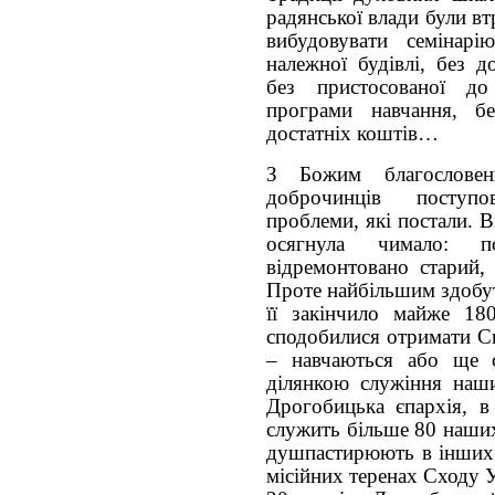
радянської влади були вт
вибудовувати семінар
належної будівлі, без до
без пристосованої до
програми навчання, бе
достатніх коштів…
З Божим благослове
доброчинців поступ
проблеми, які постали. В
осягнула чимало: п
відремонтовано старий, 
Проте найбільшим здобут
її закінчило майже 18
сподобилися отримати С
– навчаються або ще 
ділянкою служіння наши
Дрогобицька єпархія, в
служить більше 80 наших
душпастирюють в інших 
місійних теренах Сходу У