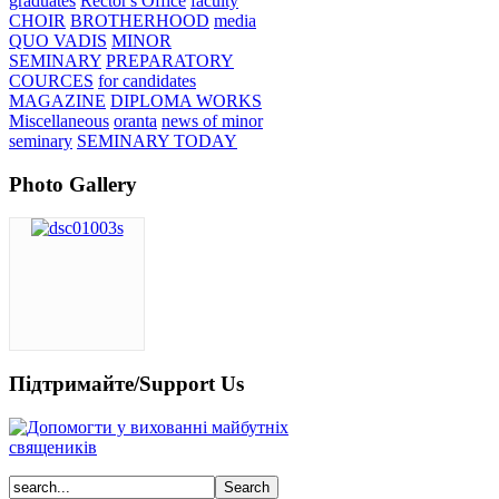
graduates
Rector's Office
faculty
CHOIR
BROTHERHOOD
media
QUO VADIS
MINOR
SEMINARY
PREPARATORY
COURCES
for candidates
MAGAZINE
DIPLOMA WORKS
Miscellaneous
oranta
news of minor
seminary
SEMINARY TODAY
Photo Gallery
Підтримайте/Support Us