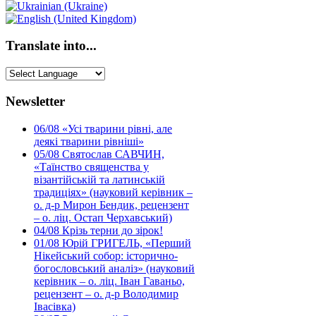
Translate into...
Newsletter
06/08
«Усі тварини рівні, але
деякі тварини рівніші»
05/08
Святослав САВЧИН,
«Таїнство священства у
візантійській та латинській
традиціях» (науковий керівник –
о. д-р Мирон Бендик, рецензент
– о. ліц. Остап Черхавський)
04/08
Крізь терни до зірок!
01/08
Юрій ГРИГЕЛЬ, «Перший
Нікейський собор: історично-
богословський аналіз» (науковий
керівник – о. ліц. Іван Гаваньо,
рецензент – о. д-р Володимир
Івасівка)