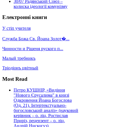
30/07
Радянський Союз –
колиска ідеології комунізму
Електронні книги
У стіп учителя
Служба Божа Св. Йоана Золот�...
Чинности и Рішеня руского п...
Малый требникъ
Тріодіонъ цвітный
Most Read
Петро КУШНІР, «Видіння
"Нового Єрусалима" в книзі
Одкровення Йоана Богослова
(Од. 21). Інтертекстуально-
богословський аналіз» (науковий
керівник – о. ліц. Ростислав
Приріз, рецензент – о. ліц.
Андрій Нискогуз)