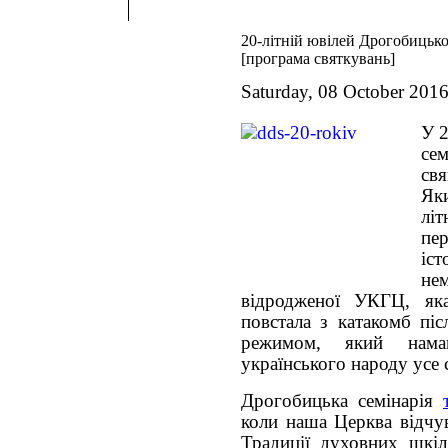
20-літній ювілей Дрогобицької
[програма святкувань]
Saturday, 08 October 201
У 2
с
св
Яки
лі
пер
іс
не
відродженої УКГЦ, як
повстала з катакомб піс
режимом, який нама
українського народу усе 
Дрогобицька семінарія
коли наша Церква відчув
Традиції духовних шкіл