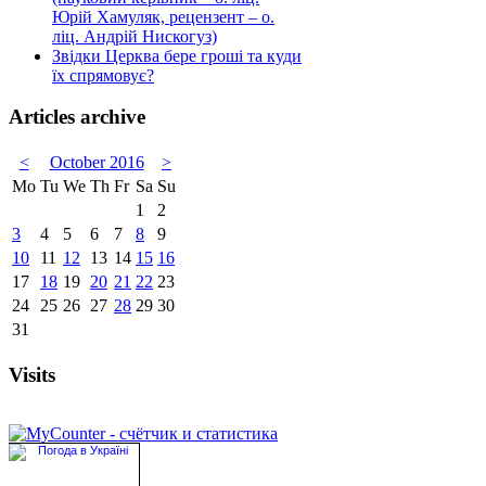
Юрій Хамуляк, рецензент – о.
ліц. Андрій Нискогуз)
Звідки Церква бере гроші та куди
їх спрямовує?
Articles archive
<
October 2016
>
Mo
Tu
We
Th
Fr
Sa
Su
1
2
3
4
5
6
7
8
9
10
11
12
13
14
15
16
17
18
19
20
21
22
23
24
25
26
27
28
29
30
31
Visits