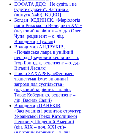
ЕФФАТА ДДС: "Не судіть і не
будете суджені". Частина 2
(випуск №40) [ВІДЕО]
Богдан ФЕДИНЯК, «Маріологія
папи Римського Венедикта XVI»
(науковий керівник – о. д-р Олег
Чупа, рецензент – о. ліц.
Володимир Тухлян)
Володимир АНДРУХІВ,
«Почаївська лавра в унійний
період» (науковий керівник – п.
Ігор Бриндак, рецензент – о. д-р
Віталій Лесняк)
Павло ЗАХАРЯК, «Феномен
трансгуманізму: виклики і
загрози для суспільства»
(науковий керівник – о. ліц.
Тарас Коберинко, рецензент –
ліц. Василь Салій)
Володимир ПАНЬКІВ,
«Заснування і розвиток структур
Української Греко-Католицької
Церкви у Південній Америці
(кін. ХІХ – поч. ХХІ ст.)»
(науковий керівник – о. ліц.