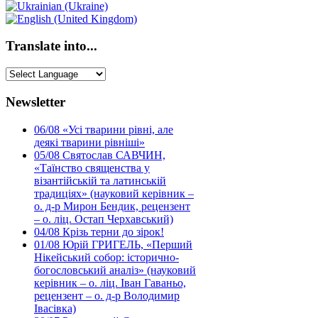
Translate into...
Newsletter
06/08
«Усі тварини рівні, але
деякі тварини рівніші»
05/08
Святослав САВЧИН,
«Таїнство священства у
візантійській та латинській
традиціях» (науковий керівник –
о. д-р Мирон Бендик, рецензент
– о. ліц. Остап Черхавський)
04/08
Крізь терни до зірок!
01/08
Юрій ГРИГЕЛЬ, «Перший
Нікейський собор: історично-
богословський аналіз» (науковий
керівник – о. ліц. Іван Гаваньо,
рецензент – о. д-р Володимир
Івасівка)