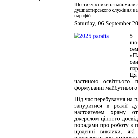
Шестикурсники ознайомилися
душпастирського служіння на 
парафій
Saturday, 06 September 2
5 
шо
се
«П
оз
па
Ця
частиною освітнього 
формуванні майбутнього 
Під час перебування на п
зануритися в реалії ду
настоятелем храму о
джерелом цінного досві
порадами про роботу з 
щоденні виклики, які