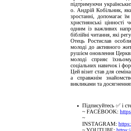
підтримуючи українських
о. Андрій Кобільник, я
зростанні, допомагає їм
християнські цінності 
одним із важливих напр
біблійні читання, які ре
Отець Ростислав особли
молоді до активного жит
рушієм оновлення Церкви,
молоді сприяє їхньом
соціальних навичок і фо
Цей візит став для семін
а справжнім знайомств
викликами та досягнення
Підписуйтесь ✅ і сте
~ FACEBOOK:
http
~
INSTAGRAM:
http
~ YOUTUBE:
https