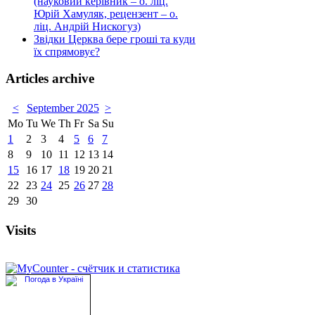
(науковий керівник – о. ліц.
Юрій Хамуляк, рецензент – о.
ліц. Андрій Нискогуз)
Звідки Церква бере гроші та куди
їх спрямовує?
Articles archive
<
September 2025
>
Mo
Tu
We
Th
Fr
Sa
Su
1
2
3
4
5
6
7
8
9
10
11
12
13
14
15
16
17
18
19
20
21
22
23
24
25
26
27
28
29
30
Visits