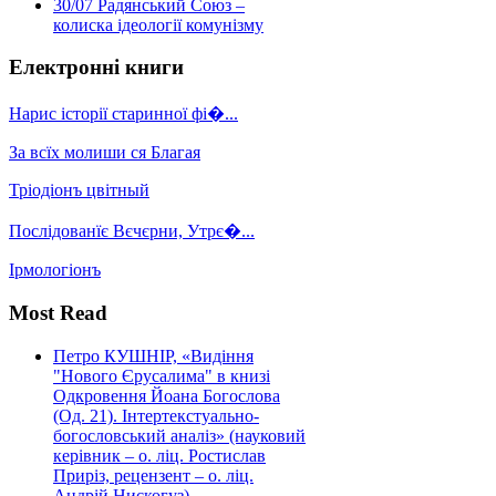
30/07
Радянський Союз –
колиска ідеології комунізму
Електронні книги
Нарис історії старинної фі�...
За всїх молиши ся Благая
Тріодіонъ цвітный
Послідованїє Вєчєрни, Утрє�...
Ірмологіонъ
Most Read
Петро КУШНІР, «Видіння
"Нового Єрусалима" в книзі
Одкровення Йоана Богослова
(Од. 21). Інтертекстуально-
богословський аналіз» (науковий
керівник – о. ліц. Ростислав
Приріз, рецензент – о. ліц.
Андрій Нискогуз)