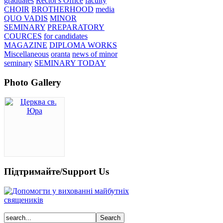
graduates
Rector's Office
faculty
CHOIR
BROTHERHOOD
media
QUO VADIS
MINOR
SEMINARY
PREPARATORY
COURCES
for candidates
MAGAZINE
DIPLOMA WORKS
Miscellaneous
oranta
news of minor
seminary
SEMINARY TODAY
Photo Gallery
Підтримайте/Support Us