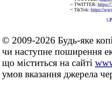
~ TWITTER:
https:
~ TikTok:
https://w
< P
© 2009-2026 Будь-яке коп
чи наступне поширення ек
що мiститься на сайті
www
умов вказання джерела че