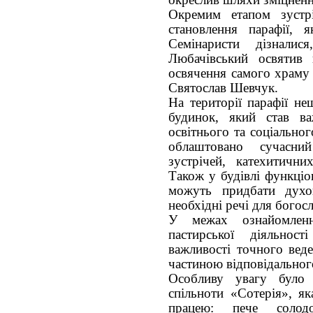
окреслив шляхи зміцненн
Окремим етапом зустрі
становлення парафії, 
Семінаристи дізналис
Любачівський освятив 
освячення самого храму
Святослав Шевчук.
На території парафії н
будинок, який став в
освітнього та соціально
облаштовано сучасни
зустрічей, катехитичн
Також у будівлі функціо
можуть придбати духов
необхідні речі для богос
У межах ознайомленн
пастирської діяльнос
важливості точного вед
частиною відповідальног
Особливу увагу було п
спільноти «Сотерія», я
працею: пече солод