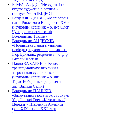
ЕФФАТА ДДС: "Не судіть і не
будете суджені". Частина 2
(випуск №40) [ВІДЕО]
Богдан ФЕДИНЯК, «Маріологія
папи Римського Венедикта XVI»
(науковий керівник – о. д-р Олег
Чупа, рецензент – о. ліц.
Володимир Тухлян)
Володимир АНДРУХІВ,
«Почаївська лавра в унійний
період» (науковий керівник – п.
Ігор Бриндак, рецензент – о. д-р
Віталій Лесняк)
Павло ЗАХАРЯК, «Феномен
трансгуманізму: виклики і
загрози для суспільства»
(науковий керівник – о. ліц.
Тарас Коберинко, рецензент –
ліц. Василь Салій)
Володимир ПАНЬКІВ,
«Заснування і розвиток структур
Української Греко-Католицької
Церкви у Південній Америці
(кін. ХІХ – поч. ХХІ ст.)»