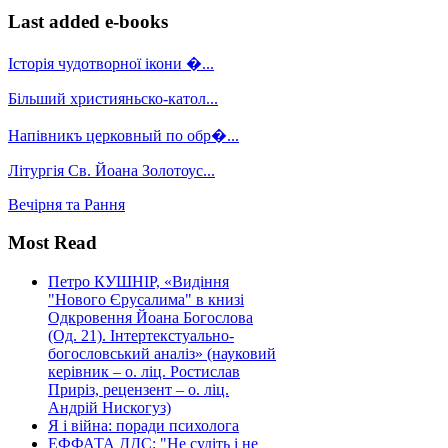
Last added e-books
Історія чудотворної ікони �...
Більший християньско-катол...
Напівникъ церковный по обр�...
Літургія Св. Йоана Золотоус...
Вечірня та Рання
Most Read
Петро КУШНІР, «Видіння
"Нового Єрусалима" в книзі
Одкровення Йоана Богослова
(Од. 21). Інтертекстуально-
богословський аналіз» (науковий
керівник – о. ліц. Ростислав
Приріз, рецензент – о. ліц.
Андрій Нискогуз)
Я і війна: поради психолога
ЕФФАТА ДДС: "Не судіть і не