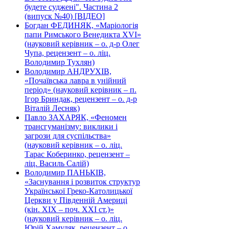
будете суджені". Частина 2
(випуск №40) [ВІДЕО]
Богдан ФЕДИНЯК, «Маріологія
папи Римського Венедикта XVI»
(науковий керівник – о. д-р Олег
Чупа, рецензент – о. ліц.
Володимир Тухлян)
Володимир АНДРУХІВ,
«Почаївська лавра в унійний
період» (науковий керівник – п.
Ігор Бриндак, рецензент – о. д-р
Віталій Лесняк)
Павло ЗАХАРЯК, «Феномен
трансгуманізму: виклики і
загрози для суспільства»
(науковий керівник – о. ліц.
Тарас Коберинко, рецензент –
ліц. Василь Салій)
Володимир ПАНЬКІВ,
«Заснування і розвиток структур
Української Греко-Католицької
Церкви у Південній Америці
(кін. ХІХ – поч. ХХІ ст.)»
(науковий керівник – о. ліц.
Юрій Хамуляк, рецензент – о.