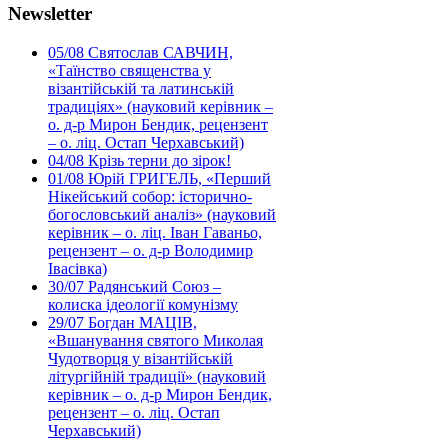
Newsletter
05/08
Святослав САВЧИН,
«Таїнство священства у
візантійській та латинській
традиціях» (науковий керівник –
о. д-р Мирон Бендик, рецензент
– о. ліц. Остап Черхавський)
04/08
Крізь терни до зірок!
01/08
Юрій ГРИГЕЛЬ, «Перший
Нікейський собор: історично-
богословський аналіз» (науковий
керівник – о. ліц. Іван Гаваньо,
рецензент – о. д-р Володимир
Івасівка)
30/07
Радянський Союз –
колиска ідеології комунізму
29/07
Богдан МАЦІВ,
«Вшанування святого Миколая
Чудотворця у візантійській
літургійній традиції» (науковий
керівник – о. д-р Мирон Бендик,
рецензент – о. ліц. Остап
Черхавський)