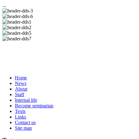
...
Home
News
About
Staff
Internal life
Become seminarian
Texts
Links
Contact us
Site map