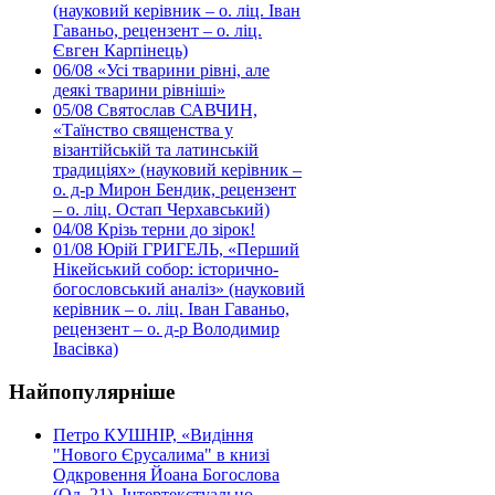
(науковий керівник – о. ліц. Іван
Гаваньо, рецензент – о. ліц.
Євген Карпінець)
06/08
«Усі тварини рівні, але
деякі тварини рівніші»
05/08
Святослав САВЧИН,
«Таїнство священства у
візантійській та латинській
традиціях» (науковий керівник –
о. д-р Мирон Бендик, рецензент
– о. ліц. Остап Черхавський)
04/08
Крізь терни до зірок!
01/08
Юрій ГРИГЕЛЬ, «Перший
Нікейський собор: історично-
богословський аналіз» (науковий
керівник – о. ліц. Іван Гаваньо,
рецензент – о. д-р Володимир
Івасівка)
Найпопулярніше
Петро КУШНІР, «Видіння
"Нового Єрусалима" в книзі
Одкровення Йоана Богослова
(Од. 21). Інтертекстуально-