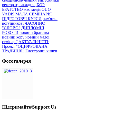
священномученики
випускники
ректорат
викладачі
ХОР
БРАТСТВО
мас-медія
QUO
VADIS
МАЛА СЕМІНАРІЯ
ПІДГОТОВЧІ КУРСИ
пам'ятка
вступникові
ЧАСОПИС
"СЛОВО"
ДИПЛОМНІ
РОБОТИ
новини братства
новини хору
новини малої
семінарії
АКТУАЛЬНІСТЬ
Проект "ОЦИФРОВАНА
ТРАДИЦІЯ"
Електронні книги
Фотогалерея
Підтримайте/Support Us