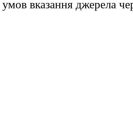
умов вказання джерела че