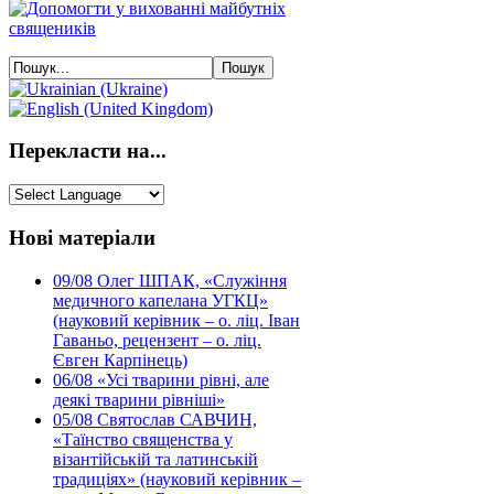
Перекласти на...
Нові матеріали
09/08
Олег ШПАК, «Служіння
медичного капелана УГКЦ»
(науковий керівник – о. ліц. Іван
Гаваньо, рецензент – о. ліц.
Євген Карпінець)
06/08
«Усі тварини рівні, але
деякі тварини рівніші»
05/08
Святослав САВЧИН,
«Таїнство священства у
візантійській та латинській
традиціях» (науковий керівник –