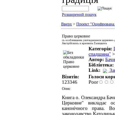
Розширений пошук
Вверх
>
Проект "Оцифрована
Право церковне
съ особлившимъ увзгладненнєм церковно-
Австрійскихъ и краєвихъ Галицкихъ
Категорія:
спадщина"
Автор:
Бачи
Бібліотека:
Link:
За
Візитів:
Голоси кори
123346
Poor
Опис
Книга о. Олександра Бач
Церковне" викладає ос
канонічного права. В
законодавство Католицьк