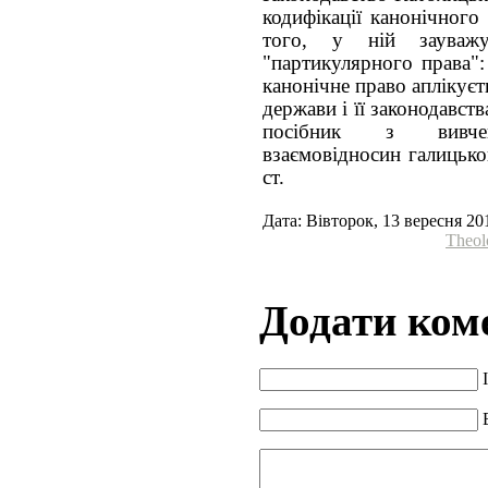
кодифікації канонічного
того, у ній зауважу
"партикулярного права":
канонічне право аплікує
держави і її законодавст
посібник з вивчен
взаємовідносин галицько
ст.
Дата: Вівторок, 13 вересня 20
Theol
Додати ком