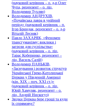
(науковий керівник – о. д-р Олег
Чупа, рецензент – о. ліц.
Володимир Тухлян)
Володимир АНДРУХІВ,
«Почаївська лавра в унійний
період» (науковий керівник – п.
Ігор Бриндак, рецензент – о. д-р
Віталій Лесняк)
Павло ЗАХАРЯК, «Феномен
трансгуманізму: виклики і
загрози для суспільства»
(науковий керівник – о. ліц.
Тарас Коберинко, рецензент –
ліц. Василь Салій)
Володимир ПАНЬКІВ,
«Заснування і розвиток структур
Української Греко-Католицької
Церкви у Південній Америці
(кін. ХІХ – поч. ХХІ ст.)»
(науковий керівник – о. ліц.
Юрій Хамуляк, рецензент – о.
ліц. Андрій Нискогуз)
Звідки Церква бере гроші та куди
їх спрямовує?