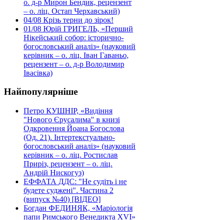
о. д-р Мирон Бендик, рецензент
– о. ліц. Остап Черхавський)
04/08
Крізь терни до зірок!
01/08
Юрій ГРИГЕЛЬ, «Перший
Нікейський собор: історично-
богословський аналіз» (науковий
керівник – о. ліц. Іван Гаваньо,
рецензент – о. д-р Володимир
Івасівка)
Найпопулярніше
Петро КУШНІР, «Видіння
"Нового Єрусалима" в книзі
Одкровення Йоана Богослова
(Од. 21). Інтертекстуально-
богословський аналіз» (науковий
керівник – о. ліц. Ростислав
Приріз, рецензент – о. ліц.
Андрій Нискогуз)
ЕФФАТА ДДС: "Не судіть і не
будете суджені". Частина 2
(випуск №40) [ВІДЕО]
Богдан ФЕДИНЯК, «Маріологія
папи Римського Венедикта XVI»