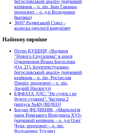
богословський аналіз» (науковий
керівник – о. ліц. Іван Гаваньо,
рецензент – о. д-р Володимир
Івасівка)
30/07
Радянський Союз –
колиска ідеології комунізму
Найпопулярніше
Петро КУШНІР, «Видіння
"Нового Єрусалима" в книзі
Одкровення Йоана Богослова
(Од. 21). Інтертекстуально-
богословський аналіз» (науковий
керівник – о. ліц. Ростислав
Приріз, рецензент – о. ліц.
Андрій Нискогуз)
ЕФФАТА ДДС: "Не судіть і не
будете суджені". Частина 2
(випуск №40) [ВІДЕО]
Богдан ФЕДИНЯК, «Маріологія
папи Римського Венедикта XVI»
(науковий керівник – о. д-р Олег
Чупа, рецензент – о. ліц.
Володимир Тухлян)