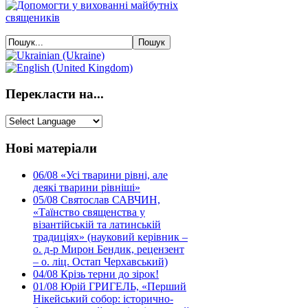
Перекласти на...
Нові матеріали
06/08
«Усі тварини рівні, але
деякі тварини рівніші»
05/08
Святослав САВЧИН,
«Таїнство священства у
візантійській та латинській
традиціях» (науковий керівник –
о. д-р Мирон Бендик, рецензент
– о. ліц. Остап Черхавський)
04/08
Крізь терни до зірок!
01/08
Юрій ГРИГЕЛЬ, «Перший
Нікейський собор: історично-