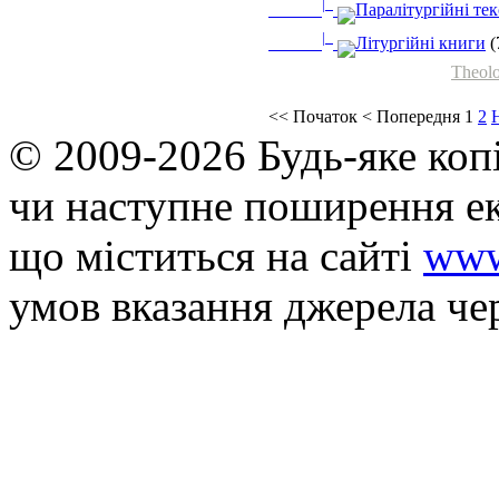
|_
Паралітургійні те
|_
Літургійні книги
(
Theolo
<<
Початок
<
Попередня
1
2
© 2009-2026 Будь-яке коп
чи наступне поширення ек
що мiститься на сайті
www
умов вказання джерела че