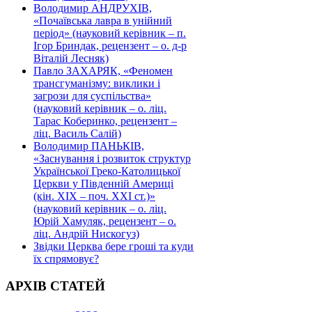
Володимир АНДРУХІВ,
«Почаївська лавра в унійний
період» (науковий керівник – п.
Ігор Бриндак, рецензент – о. д-р
Віталій Лесняк)
Павло ЗАХАРЯК, «Феномен
трансгуманізму: виклики і
загрози для суспільства»
(науковий керівник – о. ліц.
Тарас Коберинко, рецензент –
ліц. Василь Салій)
Володимир ПАНЬКІВ,
«Заснування і розвиток структур
Української Греко-Католицької
Церкви у Південній Америці
(кін. ХІХ – поч. ХХІ ст.)»
(науковий керівник – о. ліц.
Юрій Хамуляк, рецензент – о.
ліц. Андрій Нискогуз)
Звідки Церква бере гроші та куди
їх спрямовує?
АРХІВ СТАТЕЙ