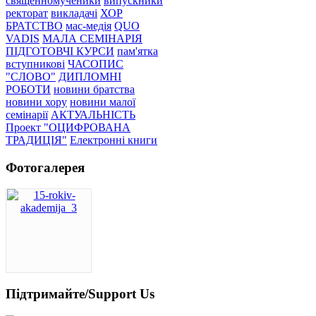
священномученики
випускники
ректорат
викладачі
ХОР
БРАТСТВО
мас-медія
QUO
VADIS
МАЛА СЕМІНАРІЯ
ПІДГОТОВЧІ КУРСИ
пам'ятка
вступникові
ЧАСОПИС
"СЛОВО"
ДИПЛОМНІ
РОБОТИ
новини братства
новини хору
новини малої
семінарії
АКТУАЛЬНІСТЬ
Проект "ОЦИФРОВАНА
ТРАДИЦІЯ"
Електронні книги
Фотогалерея
Підтримайте/Support Us