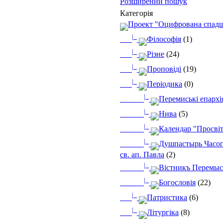
Розширений пошук
Категорія
Проект "Оцифрована спад
|_
Філософія
(1)
|_
Різне
(24)
|_
Проповіді
(19)
|_
Періодика
(0)
|_
Перемиські епархі
|_
Нива
(5)
|_
Календар "Просві
|_
Душпастырь Часоп
св. ап. Павла
(2)
|_
Вістникъ Перемыс
|_
Богословія
(22)
|_
Патристика
(6)
|_
Літургіка
(8)