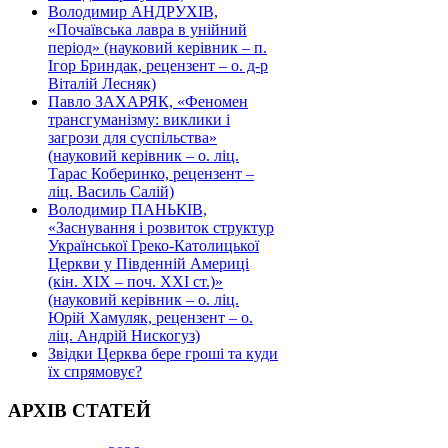
Володимир АНДРУХІВ,
«Почаївська лавра в унійний
період» (науковий керівник – п.
Ігор Бриндак, рецензент – о. д-р
Віталій Лесняк)
Павло ЗАХАРЯК, «Феномен
трансгуманізму: виклики і
загрози для суспільства»
(науковий керівник – о. ліц.
Тарас Коберинко, рецензент –
ліц. Василь Салій)
Володимир ПАНЬКІВ,
«Заснування і розвиток структур
Української Греко-Католицької
Церкви у Південній Америці
(кін. ХІХ – поч. ХХІ ст.)»
(науковий керівник – о. ліц.
Юрій Хамуляк, рецензент – о.
ліц. Андрій Нискогуз)
Звідки Церква бере гроші та куди
їх спрямовує?
АРХІВ СТАТЕЙ