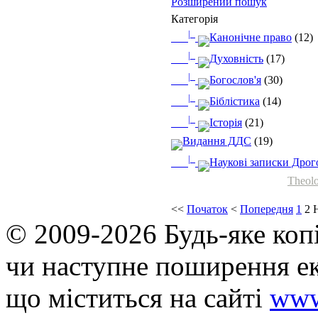
Розширений пошук
Категорія
|_
Канонічне право
(12)
|_
Духовність
(17)
|_
Богослов'я
(30)
|_
Біблістика
(14)
|_
Історія
(21)
Видання ДДС
(19)
|_
Наукові записки Дрого
Theolo
<<
Початок
<
Попередня
1
2
© 2009-2026 Будь-яке коп
чи наступне поширення ек
що мiститься на сайті
www