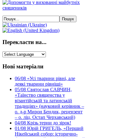
Перекласти на...
Нові матеріали
06/08
«Усі тварини рівні, але
деякі тварини рівніші»
05/08
Святослав САВЧИН,
«Таїнство священства у
візантійській та латинській
традиціях» (науковий керівник –
о. д-р Мирон Бендик, рецензент
– о. ліц. Остап Черхавський)
04/08
Крізь терни до зірок!
01/08
Юрій ГРИГЕЛЬ, «Перший
Нікейський собор: історично-