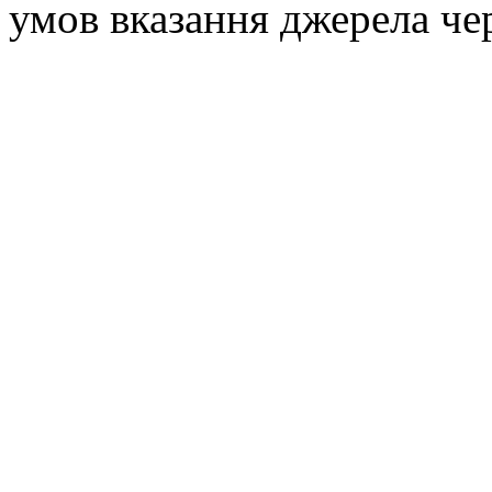
умов вказання джерела че