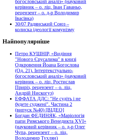
богословський аналіз» (науковий
керівник – о. ліц. Іван Гаваньо,
рецензент – о. д-р Володимир
Івасівка)
30/07
Радянський Союз –
колиска ідеології комунізму
Найпопулярніше
Петро КУШНІР, «Видіння
"Нового Єрусалима" в книзі
Одкровення Йоана Богослова
(Од. 21). Інтертекстуально-
богословський аналіз» (науковий
керівник – о. ліц. Ростислав
Приріз, рецензент – о. ліц.
Андрій Нискогуз)
ЕФФАТА ДДС: "Не судіть і не
будете суджені". Частина 2
(випуск №40) [ВІДЕО]
Богдан ФЕДИНЯК, «Маріологія
папи Римського Венедикта XVI»
(науковий керівник – о. д-р Олег
Чупа, рецензент – о. ліц.
Володимир Тухлян)