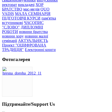
священномученики
випускники
ректорат
викладачі
ХОР
БРАТСТВО
мас-медія
QUO
VADIS
МАЛА СЕМІНАРІЯ
ПІДГОТОВЧІ КУРСИ
пам'ятка
вступникові
ЧАСОПИС
"СЛОВО"
ДИПЛОМНІ
РОБОТИ
новини братства
новини хору
новини малої
семінарії
АКТУАЛЬНІСТЬ
Проект "ОЦИФРОВАНА
ТРАДИЦІЯ"
Електронні книги
Фотогалерея
Підтримайте/Support Us