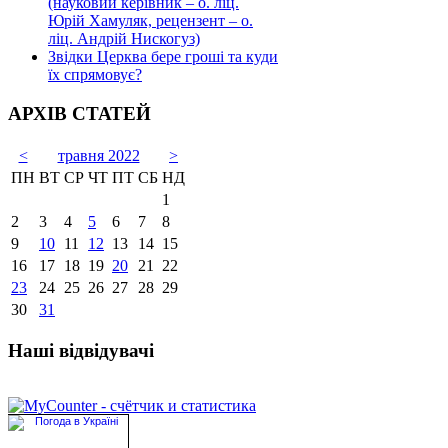
(науковий керівник – о. ліц.
Юрій Хамуляк, рецензент – о.
ліц. Андрій Нискогуз)
Звідки Церква бере гроші та куди
їх спрямовує?
АРХІВ СТАТЕЙ
<
травня 2022
>
ПН
ВТ
СР
ЧТ
ПТ
СБ
НД
1
2
3
4
5
6
7
8
9
10
11
12
13
14
15
16
17
18
19
20
21
22
23
24
25
26
27
28
29
30
31
Наші відвідувачі