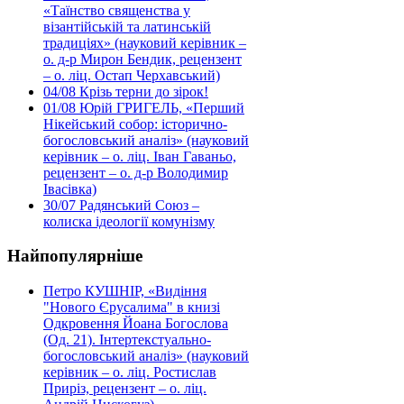
«Таїнство священства у
візантійській та латинській
традиціях» (науковий керівник –
о. д-р Мирон Бендик, рецензент
– о. ліц. Остап Черхавський)
04/08
Крізь терни до зірок!
01/08
Юрій ГРИГЕЛЬ, «Перший
Нікейський собор: історично-
богословський аналіз» (науковий
керівник – о. ліц. Іван Гаваньо,
рецензент – о. д-р Володимир
Івасівка)
30/07
Радянський Союз –
колиска ідеології комунізму
Найпопулярніше
Петро КУШНІР, «Видіння
"Нового Єрусалима" в книзі
Одкровення Йоана Богослова
(Од. 21). Інтертекстуально-
богословський аналіз» (науковий
керівник – о. ліц. Ростислав
Приріз, рецензент – о. ліц.