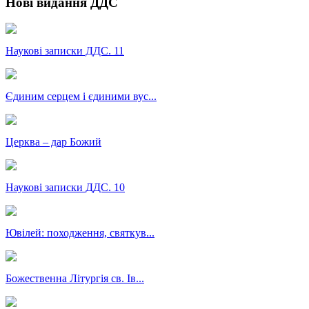
Нові видання ДДС
Наукові записки ДДС. 11
Єдиним серцем і єдиними вус...
Церква – дар Божий
Наукові записки ДДС. 10
Ювілей: походження, святкув...
Божественна Літургія св. Ів...