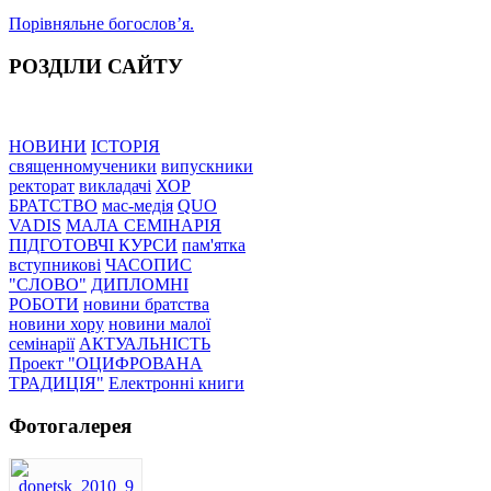
Порівняльне богословʼя.
РОЗДІЛИ САЙТУ
НОВИНИ
ІСТОРІЯ
священномученики
випускники
ректорат
викладачі
ХОР
БРАТСТВО
мас-медія
QUO
VADIS
МАЛА СЕМІНАРІЯ
ПІДГОТОВЧІ КУРСИ
пам'ятка
вступникові
ЧАСОПИС
"СЛОВО"
ДИПЛОМНІ
РОБОТИ
новини братства
новини хору
новини малої
семінарії
АКТУАЛЬНІСТЬ
Проект "ОЦИФРОВАНА
ТРАДИЦІЯ"
Електронні книги
Фотогалерея