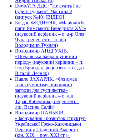
Андрій Нискогуз)
ЕФФАТА ДДС: "Не судіть і не
будете суджені". Частина 2
(випуск №40) [ВІДЕО]
Богдан ФЕДИНЯК, «Маріологія
папи Римського Венедикта XVI»
(науковий керівник – о. д-р Олег
Чупа, рецензент – о. ліц.
Володимир Тухлян)
Володимир АНДРУХІВ,
«Почаївська лавра в унійний
період» (науковий керівник – п.
Ігор Бриндак, рецензент – о. д-р
Віталій Лесняк)
Павло ЗАХАРЯК, «Феномен
трансгуманізму: виклики і
загрози для суспільства»
(науковий керівник – о. ліц.
Тарас Коберинко, рецензент –
ліц. Василь Салій)
Володимир ПАНЬКІВ,
«Заснування і розвиток структур
Української Греко-Католицької
Церкви у Південній Америці
(кін. ХІХ – поч. ХХІ ст.)»