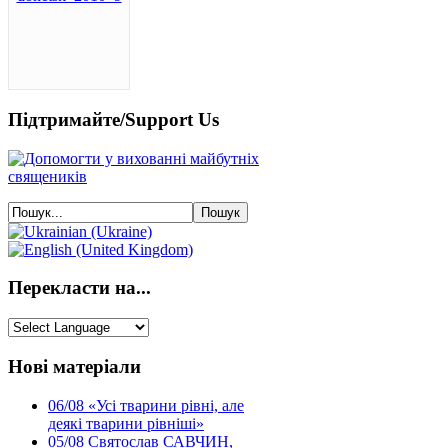
Підтримайте/Support Us
Перекласти на...
Нові матеріали
06/08
«Усі тварини рівні, але
деякі тварини рівніші»
05/08
Святослав САВЧИН,