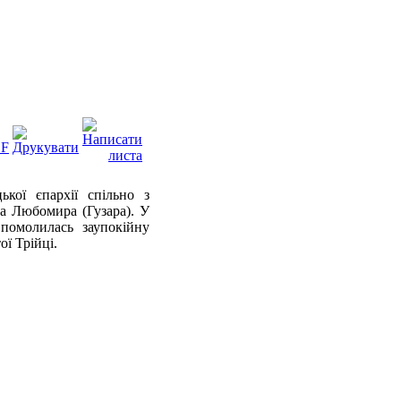
кої єпархії спільно з
а Любомира (Гузара). У
 помолилась заупокійну
ої Трійці
.