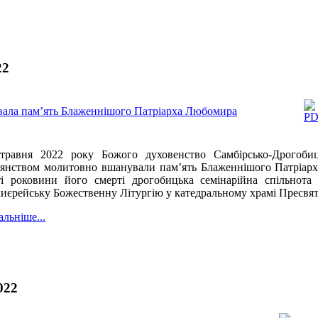
22
вала пам’ять Блаженнішого Патріарха Любомира
травня 2022 року Божого духовенство Самбірсько-Дрогобиць
янством молитовно вшанували пам’ять Блаженнішого Патріарх
ті роковини його смерті дрогобицька семінарійна спільнота
иєрейську Божественну Літургію
у катедральному храмі Пресвят
альніше...
022