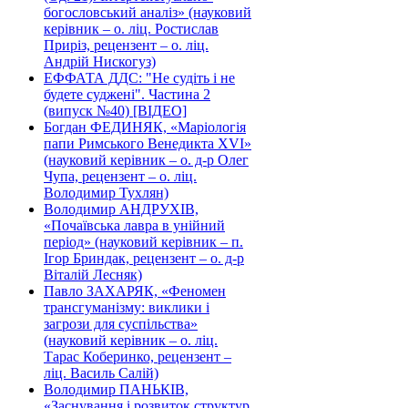
богословський аналіз» (науковий
керівник – о. ліц. Ростислав
Приріз, рецензент – о. ліц.
Андрій Нискогуз)
ЕФФАТА ДДС: "Не судіть і не
будете суджені". Частина 2
(випуск №40) [ВІДЕО]
Богдан ФЕДИНЯК, «Маріологія
папи Римського Венедикта XVI»
(науковий керівник – о. д-р Олег
Чупа, рецензент – о. ліц.
Володимир Тухлян)
Володимир АНДРУХІВ,
«Почаївська лавра в унійний
період» (науковий керівник – п.
Ігор Бриндак, рецензент – о. д-р
Віталій Лесняк)
Павло ЗАХАРЯК, «Феномен
трансгуманізму: виклики і
загрози для суспільства»
(науковий керівник – о. ліц.
Тарас Коберинко, рецензент –
ліц. Василь Салій)
Володимир ПАНЬКІВ,
«Заснування і розвиток структур