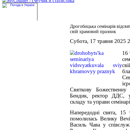
Дрогобицька семінарія відсвя
свій храмовий празник
Субота, 17 травня 2025 
16 
сем
св
бл
Се
іє
Святкову Божественну
Бендик, ректор ДДС, у
складу та управи семінарі
Напередодні свята, 15 т
помолилась Велику Вечі
Василь Чава у співслужі