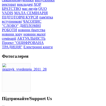
священномученики
випускники
ректорат
викладачі
ХОР
БРАТСТВО
мас-медія
QUO
VADIS
МАЛА СЕМІНАРІЯ
ПІДГОТОВЧІ КУРСИ
пам'ятка
вступникові
ЧАСОПИС
"СЛОВО"
ДИПЛОМНІ
РОБОТИ
новини братства
новини хору
новини малої
семінарії
АКТУАЛЬНІСТЬ
Проект "ОЦИФРОВАНА
ТРАДИЦІЯ"
Електронні книги
Фотогалерея
Підтримайте/Support Us