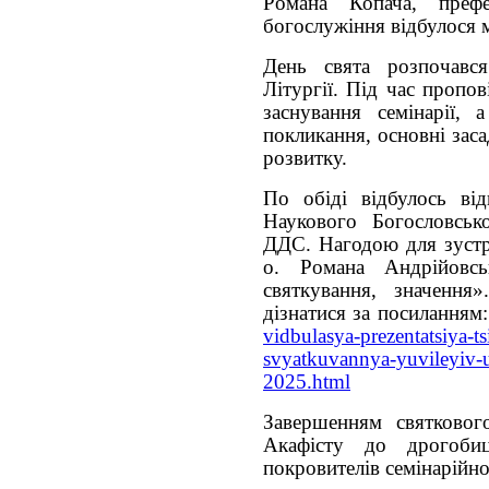
Романа Копача, преф
богослужіння відбулося 
День свята розпочавс
Літургії. Під час пропо
заснування семінарії, 
покликання, основні зас
розвитку.
По обіді відбулось від
Наукового Богословськ
ДДС. Нагодою для зустрі
о. Романа Андрійовсь
святкування, значенн
дізнатися за посиланням
vidbulasya-prezentatsiya-t
svyatkuvannya-yuvileyiv-u
2025.html
Завершенням святковог
Акафісту до дрогоби
покровителів семінарійно