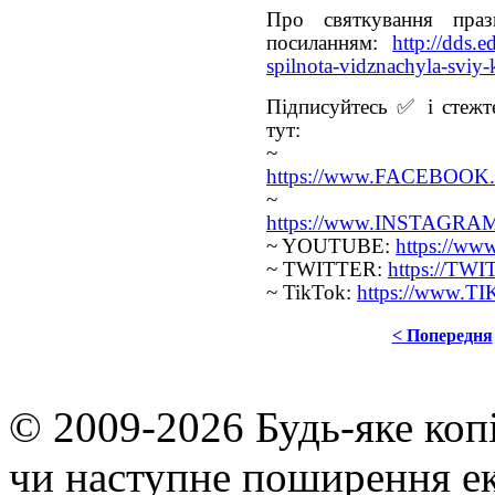
Про святкування пра
посиланням:
http://dds.
spilnota-vidznachyla-svi
Підписуйтесь ✅ і стежте
тут:
~ FA
https://www.FACEBOOK.c
~ INS
https://www.INSTAGRAM.
~ YOUTUBE:
https://w
~ TWITTER:
https://TW
~ TikTok:
https://www.T
< Попередня
© 2009-2026 Будь-яке коп
чи наступне поширення ек