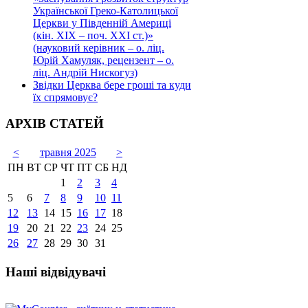
Української Греко-Католицької
Церкви у Південній Америці
(кін. ХІХ – поч. ХХІ ст.)»
(науковий керівник – о. ліц.
Юрій Хамуляк, рецензент – о.
ліц. Андрій Нискогуз)
Звідки Церква бере гроші та куди
їх спрямовує?
АРХІВ СТАТЕЙ
<
травня 2025
>
ПН
ВТ
СР
ЧТ
ПТ
СБ
НД
1
2
3
4
5
6
7
8
9
10
11
12
13
14
15
16
17
18
19
20
21
22
23
24
25
26
27
28
29
30
31
Наші відвідувачі