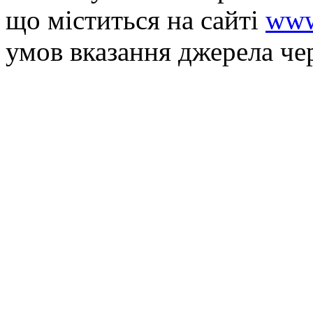
що мiститься на сайті
www
умов вказання джерела че