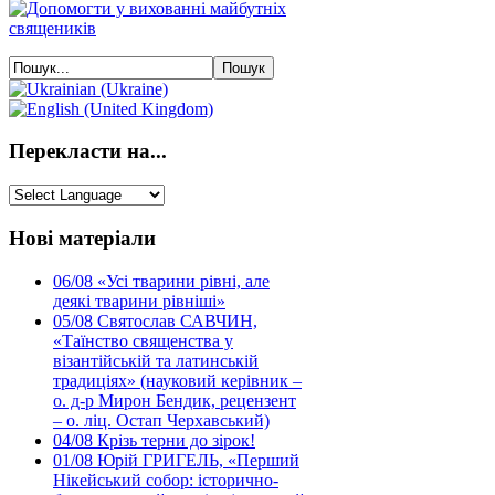
Перекласти на...
Нові матеріали
06/08
«Усі тварини рівні, але
деякі тварини рівніші»
05/08
Святослав САВЧИН,
«Таїнство священства у
візантійській та латинській
традиціях» (науковий керівник –
о. д-р Мирон Бендик, рецензент
– о. ліц. Остап Черхавський)
04/08
Крізь терни до зірок!
01/08
Юрій ГРИГЕЛЬ, «Перший
Нікейський собор: історично-