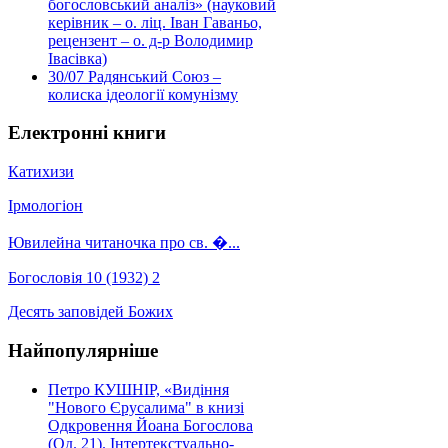
богословський аналіз» (науковий
керівник – о. ліц. Іван Гаваньо,
рецензент – о. д-р Володимир
Івасівка)
30/07
Радянський Союз –
колиска ідеології комунізму
Електронні книги
Катихизи
Ірмологіон
Ювилейна читаночка про св. �...
Богословія 10 (1932) 2
Десять заповідей Божих
Найпопулярніше
Петро КУШНІР, «Видіння
"Нового Єрусалима" в книзі
Одкровення Йоана Богослова
(Од. 21). Інтертекстуально-