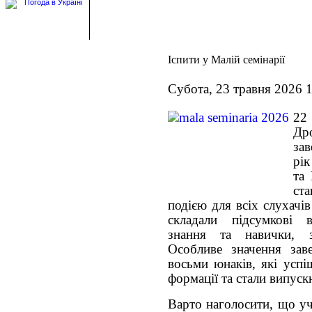
Іспити у Малій семінарії
Субота, 23 травня 2026 
22
Дро
за
рік
та 
ст
подією для всіх слухачі
складали підсумкові 
знання та навички, з
Особливе значення за
восьми юнаків, які успі
формації та стали випуск
Варто наголосити, що уч