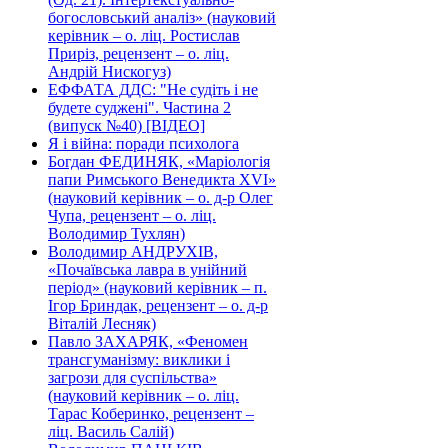
богословський аналіз» (науковий
керівник – о. ліц. Ростислав
Приріз, рецензент – о. ліц.
Андрій Нискогуз)
ЕФФАТА ДДС: "Не судіть і не
будете суджені". Частина 2
(випуск №40) [ВІДЕО]
Я і війна: поради психолога
Богдан ФЕДИНЯК, «Маріологія
папи Римського Венедикта XVI»
(науковий керівник – о. д-р Олег
Чупа, рецензент – о. ліц.
Володимир Тухлян)
Володимир АНДРУХІВ,
«Почаївська лавра в унійний
період» (науковий керівник – п.
Ігор Бриндак, рецензент – о. д-р
Віталій Лесняк)
Павло ЗАХАРЯК, «Феномен
трансгуманізму: виклики і
загрози для суспільства»
(науковий керівник – о. ліц.
Тарас Коберинко, рецензент –
ліц. Василь Салій)