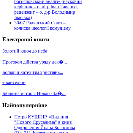
богословський аналіз» (науковий
керівник – о. ліц. Іван Гаваньо,
рецензент – о. д-р Володимир
Івасівка)
30/07
Радянський Союз –
колиска ідеології комунізму
Електронні книги
Золотий ключ до неба
Протокол дійства уряду дек�...
Большій катехизм христіянь...
Євангеліон
Бїблійна исторїя Новаго За�...
Найпопулярніше
Петро КУШНІР, «Видіння
"Нового Єрусалима" в книзі
Одкровення Йоана Богослова
(Од. 21). Інтертекстуально-