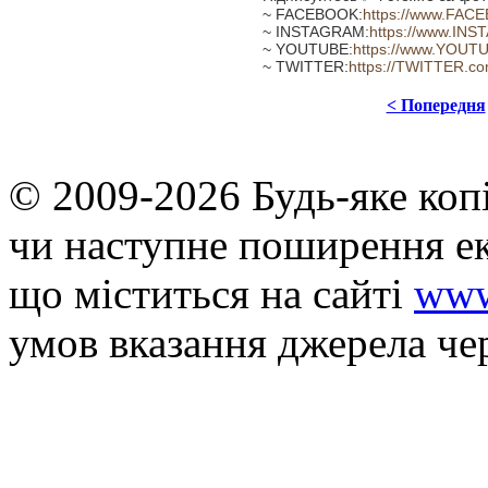
~ FACEBOOK:
https://www.FAC
~ INSTAGRAM:
https://www.INS
~ YOUTUBE:
https://www.YOUT
~ TWITTER:
https://TWITTER.c
< Попередня
© 2009-2026 Будь-яке коп
чи наступне поширення ек
що мiститься на сайті
www
умов вказання джерела че