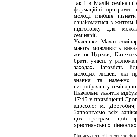
так і в Малій семінарії
формаційні програми п
молоді глибше пізнати
ознайомитися з життям 
підготовку для можл
семінарії.
Учасники Малої семінар
мають можливість вивча
життя Церкви, Катехизм
брати участь у різноман
заходах. Натомість Під
молодих людей, які пр
знання та належно п
випробувань у семінарію
Навчальні заняття відбу
17:45 у приміщенні Дрог
адресою: м. Дрогобич,
Запрошуємо всіх заціка
цих програм, щоб зр
християнських цінностях
Підписуйтесь ✅ і стежте за фот