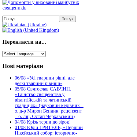
Перекласти на...
Нові матеріали
06/08
«Усі тварини рівні, але
деякі тварини рівніші»
05/08
Святослав САВЧИН,
«Таїнство священства у
візантійській та латинській
традиціях» (науковий керівник –
о. д-р Мирон Бендик, рецензент
– о. ліц. Остап Черхавський)
04/08
Крізь терни до зірок!
01/08
Юрій ГРИГЕЛЬ, «Перший
Нікейський собор: історично-