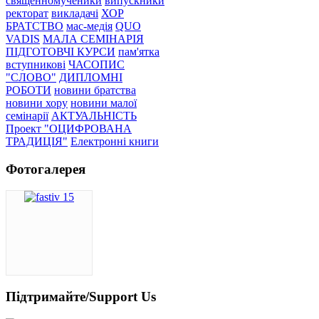
священномученики
випускники
ректорат
викладачі
ХОР
БРАТСТВО
мас-медія
QUO
VADIS
МАЛА СЕМІНАРІЯ
ПІДГОТОВЧІ КУРСИ
пам'ятка
вступникові
ЧАСОПИС
"СЛОВО"
ДИПЛОМНІ
РОБОТИ
новини братства
новини хору
новини малої
семінарії
АКТУАЛЬНІСТЬ
Проект "ОЦИФРОВАНА
ТРАДИЦІЯ"
Електронні книги
Фотогалерея
Підтримайте/Support Us