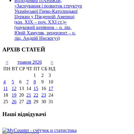
Володимир ПАНЬКІВ,
«Заснування і розвиток структур
Української Греко-Католицької
Церкви у Південній Америці
(кін. ХІХ – поч. ХХІ ст.)»
(науковий керівник – о. ліц.
Юрій Хамуляк, рецензент – о.
ліц. Андрій Нискогуз)
АРХІВ СТАТЕЙ
<
травня 2026
>
ПН
ВТ
СР
ЧТ
ПТ
СБ
НД
1
2
3
4
5
6
7
8
9
10
11
12
13
14
15
16
17
18
19
20
21
22
23
24
25
26
27
28
29
30
31
Наші відвідувачі