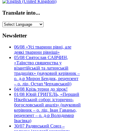
Translate into...
Newsletter
06/08
«Усі тварини рівні, але
деякі тварини рівніші»
05/08
Святослав САВЧИН,
«Таїнство священства у
візантійській та латинській
традиціях» (науковий керівник –
о. д-р Мирон Бендик, рецензент
– о. ліц. Остап Черхавський)
04/08
Крізь терни до зірок!
01/08
Юрій ГРИГЕЛЬ, «Перший
Нікейський собор: історично-
богословський аналіз» (науковий
керівник – о. ліц. Іван Гаваньо,
рецензент – о. д-р Володимир
Івасівка)
30/07
Радянський Союз –