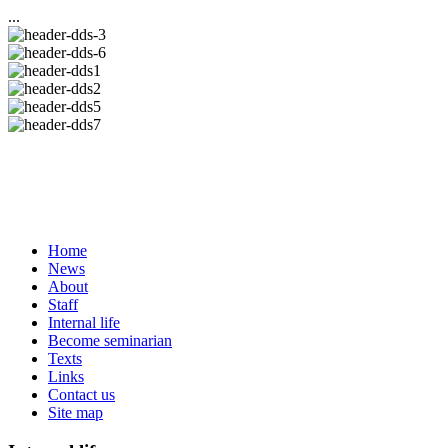
...
Home
News
About
Staff
Internal life
Become seminarian
Texts
Links
Contact us
Site map