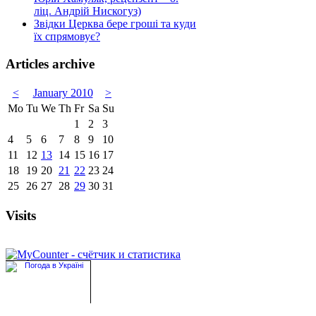
ліц. Андрій Нискогуз)
Звідки Церква бере гроші та куди
їх спрямовує?
Articles archive
<
January 2010
>
Mo
Tu
We
Th
Fr
Sa
Su
1
2
3
4
5
6
7
8
9
10
11
12
13
14
15
16
17
18
19
20
21
22
23
24
25
26
27
28
29
30
31
Visits