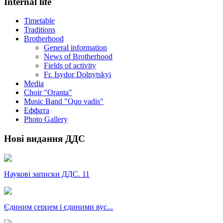
Internal life
Timetable
Traditions
Brotherhood
General information
News of Brotherhood
Fields of activity
Fr. Isydor Dolnytskyi
Media
Choir "Oranta"
Music Band "Quo vadis"
Еффата
Photo Gallery
Нові видання ДДС
Наукові записки ДДС. 11
Єдиним серцем і єдиними вус...