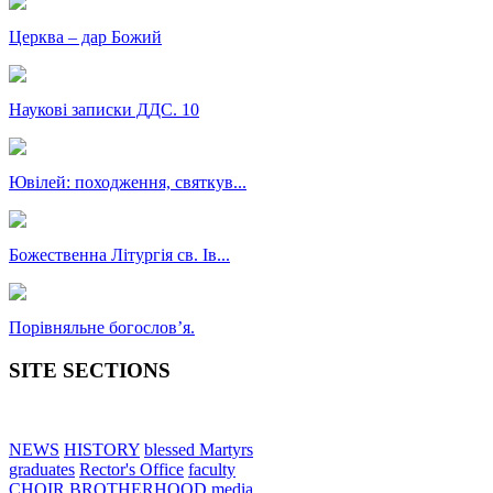
Церква – дар Божий
Наукові записки ДДС. 10
Ювілей: походження, святкув...
Божественна Літургія св. Ів...
Порівняльне богословʼя.
SITE SECTIONS
NEWS
HISTORY
blessed Martyrs
graduates
Rector's Office
faculty
CHOIR
BROTHERHOOD
media