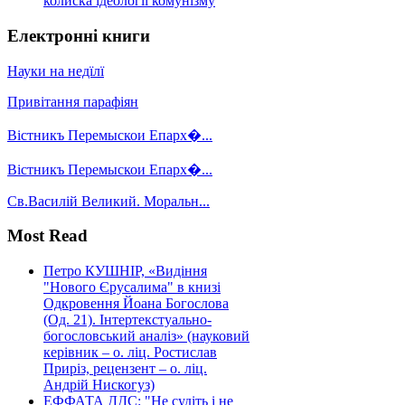
колиска ідеології комунізму
Електронні книги
Науки на недїлї
Привітання парафіян
Вістникъ Перемыскои Епарх�...
Вістникъ Перемыскои Епарх�...
Св.Василій Великий. Моральн...
Most Read
Петро КУШНІР, «Видіння
"Нового Єрусалима" в книзі
Одкровення Йоана Богослова
(Од. 21). Інтертекстуально-
богословський аналіз» (науковий
керівник – о. ліц. Ростислав
Приріз, рецензент – о. ліц.
Андрій Нискогуз)
ЕФФАТА ДДС: "Не судіть і не