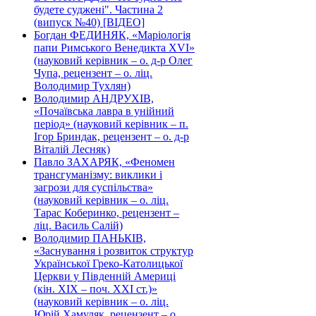
будете суджені". Частина 2
(випуск №40) [ВІДЕО]
Богдан ФЕДИНЯК, «Маріологія
папи Римського Венедикта XVI»
(науковий керівник – о. д-р Олег
Чупа, рецензент – о. ліц.
Володимир Тухлян)
Володимир АНДРУХІВ,
«Почаївська лавра в унійний
період» (науковий керівник – п.
Ігор Бриндак, рецензент – о. д-р
Віталій Лесняк)
Павло ЗАХАРЯК, «Феномен
трансгуманізму: виклики і
загрози для суспільства»
(науковий керівник – о. ліц.
Тарас Коберинко, рецензент –
ліц. Василь Салій)
Володимир ПАНЬКІВ,
«Заснування і розвиток структур
Української Греко-Католицької
Церкви у Південній Америці
(кін. ХІХ – поч. ХХІ ст.)»
(науковий керівник – о. ліц.
Юрій Хамуляк, рецензент – о.