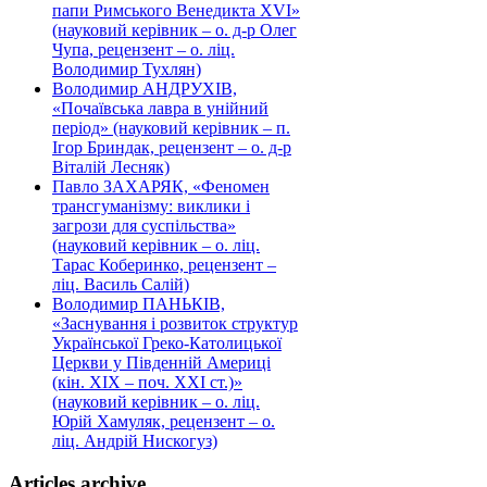
папи Римського Венедикта XVI»
(науковий керівник – о. д-р Олег
Чупа, рецензент – о. ліц.
Володимир Тухлян)
Володимир АНДРУХІВ,
«Почаївська лавра в унійний
період» (науковий керівник – п.
Ігор Бриндак, рецензент – о. д-р
Віталій Лесняк)
Павло ЗАХАРЯК, «Феномен
трансгуманізму: виклики і
загрози для суспільства»
(науковий керівник – о. ліц.
Тарас Коберинко, рецензент –
ліц. Василь Салій)
Володимир ПАНЬКІВ,
«Заснування і розвиток структур
Української Греко-Католицької
Церкви у Південній Америці
(кін. ХІХ – поч. ХХІ ст.)»
(науковий керівник – о. ліц.
Юрій Хамуляк, рецензент – о.
ліц. Андрій Нискогуз)
Articles archive