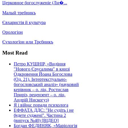
Церковное богослуженіе (Ли�...
Малый требникъ
Євхаристія й культура
Орологіон
Єvхологїон или Трєбникъ
Most Read
Петро КУШНІР, «Видіння
"Нового Єрусалима" в книзі
Одкровення Йоана Богослова
(Од. 21). Інтертекстуально-
богословський аналіз» (науковий
керівник – о. ліц. Ростислав
Приріз, рецензент – о. ліц.
Андрій Нискогуз)
Я і війна: поради психолога
ЕФФАТА ДДС: "Не судіть і не
будете суджені". Частина 2
(випуск №40) [ВІДЕО]
Богдан ФЕДИНЯК, «Маріологія