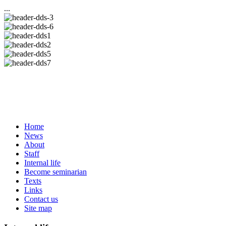
...
Home
News
About
Staff
Internal life
Become seminarian
Texts
Links
Contact us
Site map