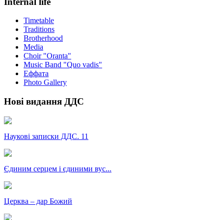
Internal life
Timetable
Traditions
Brotherhood
Media
Choir "Oranta"
Music Band "Quo vadis"
Еффата
Photo Gallery
Нові видання ДДС
Наукові записки ДДС. 11
Єдиним серцем і єдиними вус...
Церква – дар Божий