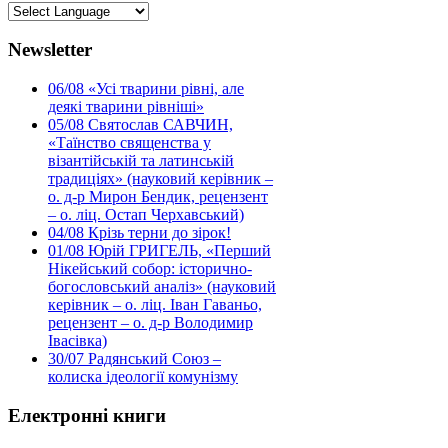
Newsletter
06/08
«Усі тварини рівні, але
деякі тварини рівніші»
05/08
Святослав САВЧИН,
«Таїнство священства у
візантійській та латинській
традиціях» (науковий керівник –
о. д-р Мирон Бендик, рецензент
– о. ліц. Остап Черхавський)
04/08
Крізь терни до зірок!
01/08
Юрій ГРИГЕЛЬ, «Перший
Нікейський собор: історично-
богословський аналіз» (науковий
керівник – о. ліц. Іван Гаваньо,
рецензент – о. д-р Володимир
Івасівка)
30/07
Радянський Союз –
колиска ідеології комунізму
Електронні книги