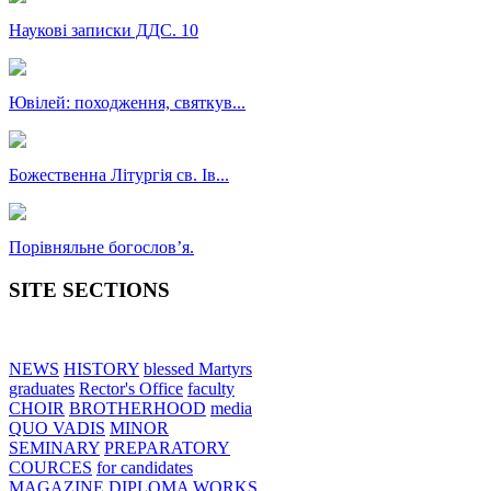
Наукові записки ДДС. 10
Ювілей: походження, святкув...
Божественна Літургія св. Ів...
Порівняльне богословʼя.
SITE SECTIONS
NEWS
HISTORY
blessed Martyrs
graduates
Rector's Office
faculty
CHOIR
BROTHERHOOD
media
QUO VADIS
MINOR
SEMINARY
PREPARATORY
COURCES
for candidates
MAGAZINE
DIPLOMA WORKS