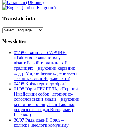
Translate into...
Newsletter
05/08
Святослав САВЧИН,
«Таїнство священства у
візантійській та латинській
традиціях» (науковий керівник –
о. д-р Мирон Бендик, рецензент
– о. ліц. Остап Черхавський)
04/08
Крізь терни до зірок!
01/08
Юрій ГРИГЕЛЬ, «Перший
Нікейський собор: історично-
богословський аналіз» (науковий
керівник – о. ліц. Іван Гаваньо,
рецензент – о. д-р Володимир
Івасівка)
30/07
Радянський Союз –
колиска ідеології комунізму