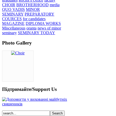
graduates
Rector's Office
faculty
CHOIR
BROTHERHOOD
media
QUO VADIS
MINOR
SEMINARY
PREPARATORY
COURCES
for candidates
MAGAZINE
DIPLOMA WORKS
Miscellaneous
oranta
news of minor
seminary
SEMINARY TODAY
Photo Gallery
Підтримайте/Support Us