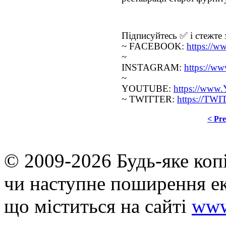
Підписуйтесь ✅ і стежте з
~ FACEBOOK:
https://
~
INSTAGRAM:
https://
~
YOUTUBE:
https://www
~ TWITTER:
https://TW
< Pr
© 2009-2026 Будь-яке коп
чи наступне поширення ек
що мiститься на сайті
www