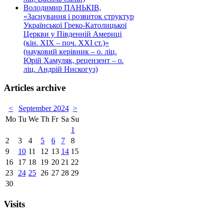
Володимир ПАНЬКІВ,
«Заснування і розвиток структур
Української Греко-Католицької
Церкви у Південній Америці
(кін. ХІХ – поч. ХХІ ст.)»
(науковий керівник – о. ліц.
Юрій Хамуляк, рецензент – о.
ліц. Андрій Нискогуз)
Articles archive
<
September 2024
>
Mo
Tu
We
Th
Fr
Sa
Su
1
2
3
4
5
6
7
8
9
10
11
12
13
14
15
16
17
18
19
20
21
22
23
24
25
26
27
28
29
30
Visits