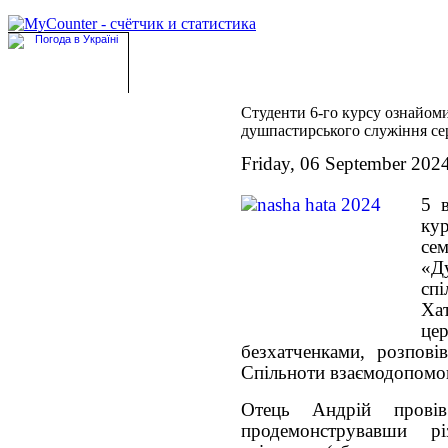
Студенти 6-го курсу ознайом
душпастирського служіння се
Friday, 06 September 202
5 
ку
се
«Д
сп
Ха
цер
безхатченками, розпов
Спільноти взаємодопомо
Отець Андрій провів
продемонструвавши р