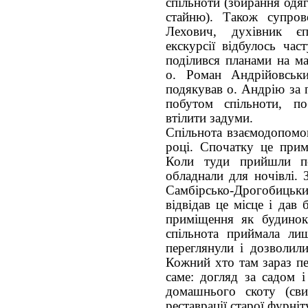
спільноти (збирання одя
стайню). Також супров
Лехович, духівник єп
екскурсії відбулось час
поділився планами на м
о. Роман Андрійовськ
подякував о. Андрію за 
побутом спільноти, 
втілити задуми.
Спільнота взаємодопомо
році. Спочатку це прим
Коли туди прийшли пе
обладнали для ночівлі. 
Самбірсько-Дрогобицьк
відвідав це місце і дав
приміщення як будинок
спільнота приймала ли
переглянули і дозволили
Кожний хто там зараз пе
саме: догляд за садом 
домашнього скоту (свин
реставрації старої фурніт