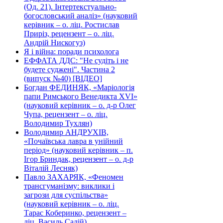
(Од. 21). Інтертекстуально-
богословський аналіз» (науковий
керівник – о. ліц. Ростислав
Приріз, рецензент – о. ліц.
Андрій Нискогуз)
Я і війна: поради психолога
ЕФФАТА ДДС: "Не судіть і не
будете суджені". Частина 2
(випуск №40) [ВІДЕО]
Богдан ФЕДИНЯК, «Маріологія
папи Римського Венедикта XVI»
(науковий керівник – о. д-р Олег
Чупа, рецензент – о. ліц.
Володимир Тухлян)
Володимир АНДРУХІВ,
«Почаївська лавра в унійний
період» (науковий керівник – п.
Ігор Бриндак, рецензент – о. д-р
Віталій Лесняк)
Павло ЗАХАРЯК, «Феномен
трансгуманізму: виклики і
загрози для суспільства»
(науковий керівник – о. ліц.
Тарас Коберинко, рецензент –
ліц. Василь Салій)