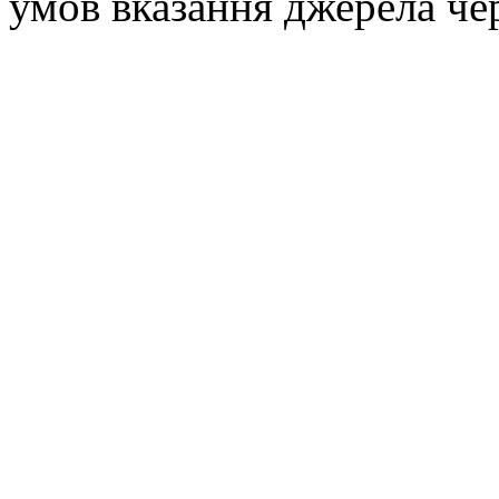
умов вказання джерела че