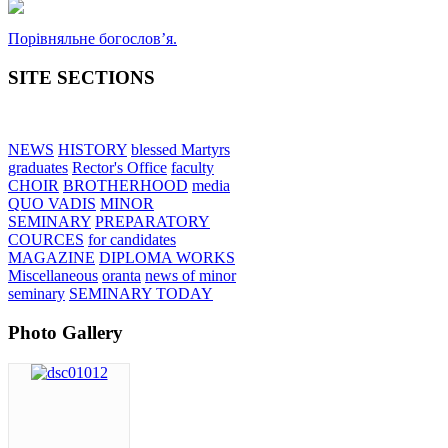
Порівняльне богословʼя.
SITE SECTIONS
NEWS
HISTORY
blessed Martyrs
graduates
Rector's Office
faculty
CHOIR
BROTHERHOOD
media
QUO VADIS
MINOR
SEMINARY
PREPARATORY
COURCES
for candidates
MAGAZINE
DIPLOMA WORKS
Miscellaneous
oranta
news of minor
seminary
SEMINARY TODAY
Photo Gallery