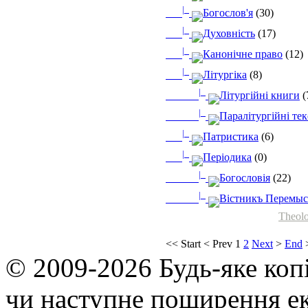
|_
Богослов'я
(30)
|_
Духовність
(17)
|_
Канонічне право
(12)
|_
Літургіка
(8)
|_
Літургійні книги
(
|_
Паралітургійні те
|_
Патристика
(6)
|_
Періодика
(0)
|_
Богословія
(22)
|_
Вістникъ Перемыс
Theolo
<<
Start
<
Prev
1
2
Next
>
End
© 2009-2026 Будь-яке коп
чи наступне поширення ек