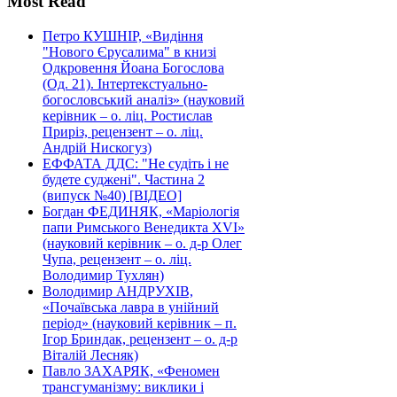
Most Read
Петро КУШНІР, «Видіння
"Нового Єрусалима" в книзі
Одкровення Йоана Богослова
(Од. 21). Інтертекстуально-
богословський аналіз» (науковий
керівник – о. ліц. Ростислав
Приріз, рецензент – о. ліц.
Андрій Нискогуз)
ЕФФАТА ДДС: "Не судіть і не
будете суджені". Частина 2
(випуск №40) [ВІДЕО]
Богдан ФЕДИНЯК, «Маріологія
папи Римського Венедикта XVI»
(науковий керівник – о. д-р Олег
Чупа, рецензент – о. ліц.
Володимир Тухлян)
Володимир АНДРУХІВ,
«Почаївська лавра в унійний
період» (науковий керівник – п.
Ігор Бриндак, рецензент – о. д-р
Віталій Лесняк)
Павло ЗАХАРЯК, «Феномен
трансгуманізму: виклики і