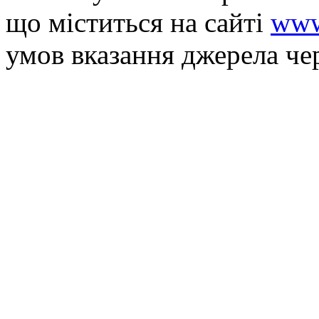
що мiститься на сайті
www
умов вказання джерела че