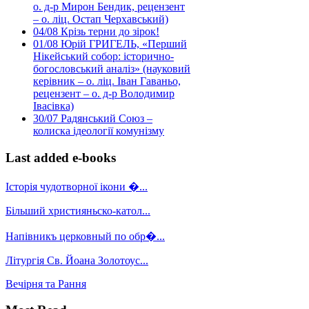
о. д-р Мирон Бендик, рецензент
– о. ліц. Остап Черхавський)
04/08
Крізь терни до зірок!
01/08
Юрій ГРИГЕЛЬ, «Перший
Нікейський собор: історично-
богословський аналіз» (науковий
керівник – о. ліц. Іван Гаваньо,
рецензент – о. д-р Володимир
Івасівка)
30/07
Радянський Союз –
колиска ідеології комунізму
Last added e-books
Історія чудотворної ікони �...
Більший християньско-катол...
Напівникъ церковный по обр�...
Літургія Св. Йоана Золотоус...
Вечірня та Рання