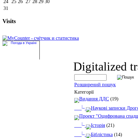
24
25
26
27
28
29
30
31
Visits
Digitalized t
Розширений пошук
Категорії
Видання ДДС
(19)
|_
Наукові записки Дрого
Проект "Оцифрована спад
|_
Історія
(21)
|_
Біблістика
(14)