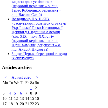
загрози для суспільства»
(науковий керівник – о. ліц.
Тарас Коберинко, рецензент –
ліц. Василь Салій)
Володимир ПАНЬКІВ,
«Заснування і розвиток структур
Української Греко-Католицької
Церкви у Південній Америці
(кін. ХІХ – поч. ХХІ ст.)»
(науковий керівник – о. ліц.
Юрій Хамуляк, рецензент – о.
ліц. Андрій Нискогуз)
Звідки Церква бере гроші та куди
їх спрямовує?
Articles archive
<
August 2026
>
Mo
Tu
We
Th
Fr
Sa
Su
1
2
3
4
5
6
7
8
9
10
11
12
13
14
15
16
17
18
19
20
21
22
23