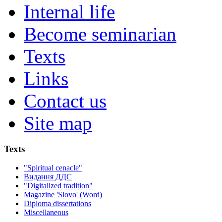
Internal life
Become seminarian
Texts
Links
Contact us
Site map
Texts
"Spiritual cenacle"
Видання ДДС
"Digitalized tradition"
Magazine 'Slovo' (Word)
Diploma dissertations
Miscellaneous