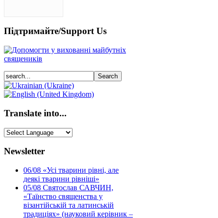
Підтримайте/Support Us
Translate into...
Newsletter
06/08
«Усі тварини рівні, але
деякі тварини рівніші»
05/08
Святослав САВЧИН,
«Таїнство священства у
візантійській та латинській
традиціях» (науковий керівник –