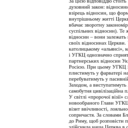
За цією відповіддю стоїть 
духовний закон: відносини
взірець відносин, що форм
внутрішньому житті Церкв
вбачає зворотну закономір
суспільних відносин). Те 
відносин – вони залежать 
своїх відносинах Церкви.
католицькому «альянсі», 
і УГКЦ однозначно сприя
партнерських відносин Укра
Росією. При цьому УГКЦ і
плистимуть у фарватері на
перебуватимуть у пасивній
Заходом, а виступатимуть 
самобутня цивілізаційна 
У світлі «пророчої візії» с
новообраного Глави УГКЦ 
візит ввічливості, лояльн
сопричастя. За словами Бл
до Риму, щоб розповісти п
здійснила наша Церква в с