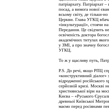
патріархату. Патріархат – 
посад, а вимога нової єванг
всьому світу, де тільки-н
Церкви. Глава УГКЦ вбачає
«інкультурації», стоячи н
Передання. Це свідчить н
освіченість доктора богос
академічних титулах яког
у ЗМІ, а про значну богос
УГКЦ.
То ж у щасливу путь, Пат
P.S. До речі, якщо РПЦ с
«конструктивний діалог» 
відродженні російського х
серйозній кризі. Москві не
християнської віри на мос
Києва – «Руського Єрусал
древньої Київської Митроп
маємо перед росіянами пе