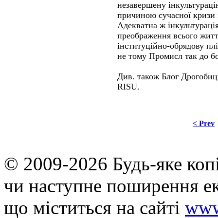
незавершену інкультураці
причиною сучасної кризи х
Адекватна ж інкультураці
преображення всього житт
інституційно-обрядову плі
не тому Промисл так до бо
Див. також Блог Дрогобиць
RISU.
< Prev
© 2009-2026 Будь-яке коп
чи наступне поширення ек
що мiститься на сайті
www