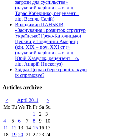
загрози для суспільства»
(науковий керівник – о. ліц.
Тарас Коберинко, рецензент –
ліц. Василь Салій)
Володимир ПАНЬКІВ,
«Заснування і розвиток структур
Української Греко-Католицької
Церкви у Південній Америці
(кін. ХІХ – поч. ХХІ ст.)»
(науковий керівник – о. ліц.
Юрій Хамуляк, рецензент – о.
ліц. Андрій Нискогуз)
Звідки Церква бере гроші та куди
їх спрямовує?
Articles archive
<
April 2011
>
Mo
Tu
We
Th
Fr
Sa
Su
1
2
3
4
5
6
7
8
9
10
11
12
13
14
15
16
17
18
19
20
21
22
23
24