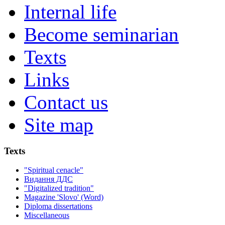
Internal life
Become seminarian
Texts
Links
Contact us
Site map
Texts
"Spiritual cenacle"
Видання ДДС
"Digitalized tradition"
Magazine 'Slovo' (Word)
Diploma dissertations
Miscellaneous