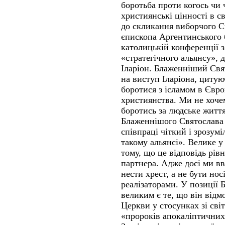
боротьба проти когось чи 
християнські цінності в с
до скликання виборчого С
єпископа Аргентинського 
католицькій конференції 
«стратегічного альянсу», 
Іларіон. Блаженніший Свя
на виступ Іларіона, циту
боротися з ісламом в Євро
християнства. Ми не хоче
боротись за людське житт
Блаженнішого Святослава
співпраці чіткий і зрозум
такому альянсі». Велике у
тому, що це відповідь рів
партнера. Адже досі ми в
нести хрест, а не бути нос
реалізаторами. У позиції
великим є те, що він відм
Церкви у стосунках зі сві
«пророків апокаліптичних