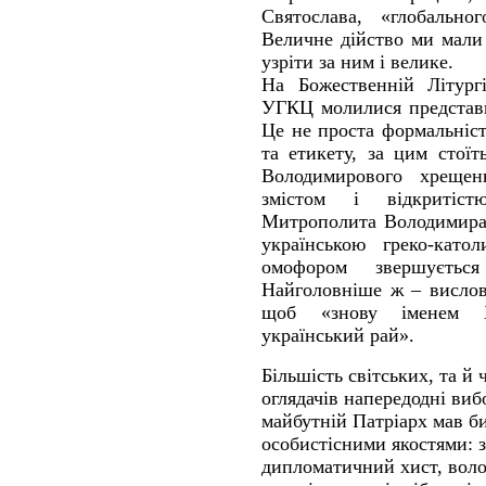
Святослава, «глобально
Величне дійство ми мали 
узріти за ним і велике.
На Божественній Літургі
УГКЦ молилися предста
Це не проста формальніст
та етикету, за цим стої
Володимирового хрещен
змістом і відкритіст
Митрополита Володимира
українською греко-като
омофором звершуєтьс
Найголовніше ж – вислов
щоб «знову іменем 
український рай».
Більшість світських, та й ч
оглядачів напередодні виб
майбутній Патріарх мав б
особистісними якостями: 
дипломатичний хист, волод