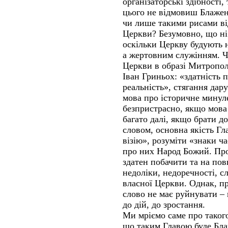
організаторські здібності
цього не відмовиш Блажен
чи лише такими рисами ві
Церкви? Безумовно, що ні
оскільки Церкву будують 
а жертовним служінням. Ч
Церкви в образі Митропо
Іван Гриньох: «здатність п
реальність», стягання дар
мова про історичне минуле
безпристрасно, якщо мова 
багато далі, якщо брати 
словом, основна якість Г
візію», розуміти «знаки ча
про них Народ Божий. Про
здатен побачити та на пов
недоліки, недоречності, сл
власної Церкви. Однак, п
слово не має руйнувати – 
до дій, до зростання.
Ми мріємо саме про таког
що таким Главою буде Бла