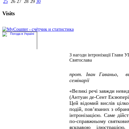
25
26
27
28
29
30
Visits
З нагоди інтронізації Глави
Святослава
прот. Іван Гаваньо, ви
семінарії
«Великі речі завжди неви
(Антуан де-Сент Екзюпері
Цей відомий вислів цілк
подій, пов’язаних з обра
інтронізацією. Саме дійс
по-справжньому святковим
яскравою ілюстрацією