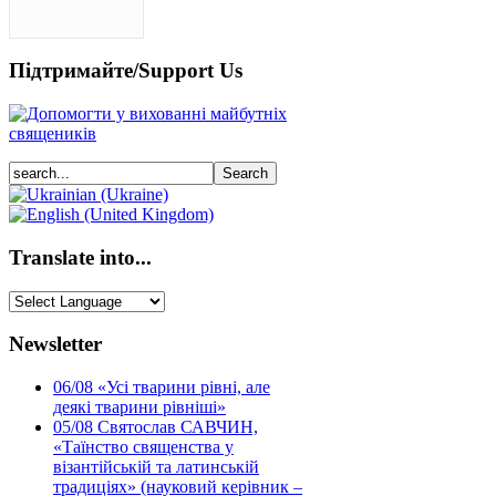
Підтримайте/Support Us
Translate into...
Newsletter
06/08
«Усі тварини рівні, але
деякі тварини рівніші»
05/08
Святослав САВЧИН,
«Таїнство священства у
візантійській та латинській
традиціях» (науковий керівник –