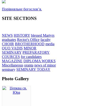
Порівняльне богословʼя.
SITE SECTIONS
NEWS
HISTORY
blessed Martyrs
graduates
Rector's Office
faculty
CHOIR
BROTHERHOOD
media
QUO VADIS
MINOR
SEMINARY
PREPARATORY
COURCES
for candidates
MAGAZINE
DIPLOMA WORKS
Miscellaneous
oranta
news of minor
seminary
SEMINARY TODAY
Photo Gallery