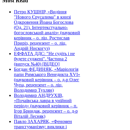
Most Read
Петро КУШНІР, «Видіння
"Нового Єрусалима" в книзі
Одкровення Йоана Богослова
(Од. 21). Інтертекстуально-
богословський аналіз» (науковий
керівник – о. ліц. Ростислав
Приріз, рецензент – о. ліц.
Андрій Нискогуз)
ЕФФАТА ДДС: "Не судіть і не
будете суджені". Частина 2
(випуск №40) [ВІДЕО]
Богдан ФЕДИНЯК, «Маріологія
папи Римського Венедикта XVI»
(науковий керівник – о. д-р Олег
Чупа, рецензент – о. ліц.
Володимир Тухлян)
Володимир АНДРУХІВ,
«Почаївська лавра в унійний
період» (науковий керівник – п.
Ігор Бриндак, рецензент – о. д-р
Віталій Лесняк)
Павло ЗАХАРЯК, «Феномен
трансгуманізму: виклики і