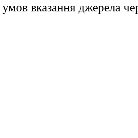
умов вказання джерела че