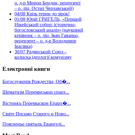
о. д-р Мирон Бендик, рецензент
– о. ліц. Остап Черхавський)
04/08
Крізь терни до зірок!
01/08
Юрій ГРИГЕЛЬ, «Перший
Нікейський собор: історично-
богословський аналіз» (науковий
керівник – о. ліц. Іван Гаваньо,
рецензент – о. д-р Володимир
Івасівка)
30/07
Радянський Союз –
колиска ідеології комунізму
Електронні книги
Богослуженія Рождества, Об�...
Шематизм Перемиськои єпарх...
Вістникъ Перемыскои Епарх�...
Святе Письмо Старого и Ново...
Поясненье святыхъ Евангелі...