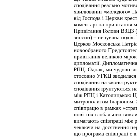
сподівання реально мотив
хвилюванні «молодого» Па
від Господа і Церкви хрес
коментарі на привітання 
Привітання Голови ВЗЦЗ (
зносин) – нечувана подія.
Церков Московська Патріа
новообраного Предстояте
привітання великою міро
дипломатії. Дипломатична
РПЦ. Однак, ми чудово зн
стосовно УГКЦ зводилася 
сподівання на «конструкт
сподівання ґрунтуються на
між РПЦ і Католицькою Це
митрополитом Іларіоном.
співпрацю в рамках «стра
новітніх глобальних викли
вимагають співпраці між 
чекаючи на досягнення це
що програма співпраці є 