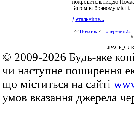
покровительницею Почаєв
Богом вибраному місці.
Детальніше...
<<
Початок
<
Попередня
221
К
JPAGE_CU
© 2009-2026 Будь-яке коп
чи наступне поширення ек
що мiститься на сайті
www
умов вказання джерела че