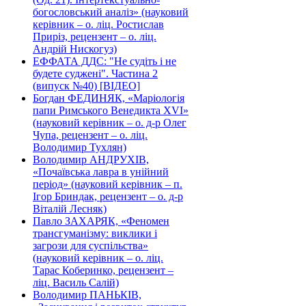
богословський аналіз» (науковий
керівник – о. ліц. Ростислав
Приріз, рецензент – о. ліц.
Андрій Нискогуз)
ЕФФАТА ДДС: "Не судіть і не
будете суджені". Частина 2
(випуск №40) [ВІДЕО]
Богдан ФЕДИНЯК, «Маріологія
папи Римського Венедикта XVI»
(науковий керівник – о. д-р Олег
Чупа, рецензент – о. ліц.
Володимир Тухлян)
Володимир АНДРУХІВ,
«Почаївська лавра в унійний
період» (науковий керівник – п.
Ігор Бриндак, рецензент – о. д-р
Віталій Лесняк)
Павло ЗАХАРЯК, «Феномен
трансгуманізму: виклики і
загрози для суспільства»
(науковий керівник – о. ліц.
Тарас Коберинко, рецензент –
ліц. Василь Салій)
Володимир ПАНЬКІВ,