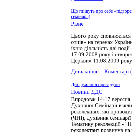
Що пишуть про себе «підгорец
семінарії)
Різне
Цього року сповнюється 
отців» на теренах Украї
їхню діяльність дві події
17.09.2008 року і створе
Церкви» 11.08.2009 року
Детальніше...
Коментарі (
Дні духовної призадуми
Новини ДДС
Впродовж 14-17 вересня 
Духовної Семінарії взял
реколекціях, які провод
(ЧНІ), духівник семінарії
Тематику реколекцій - "По
реколектант розвинув на 