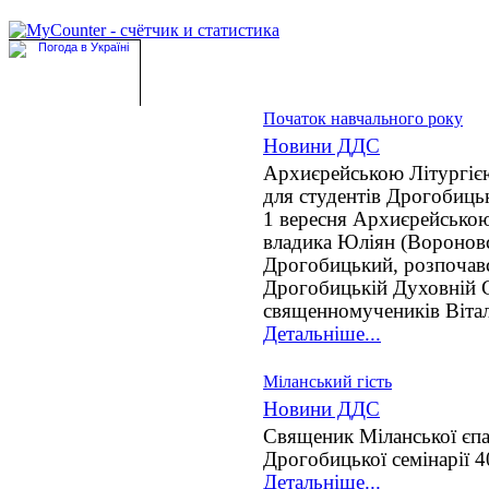
Початок навчального року
Новини ДДС
Архиєрейською Літургією
для студентів Дрогобицьк
1 вересня Архиєрейською
владика Юліян (Вороновс
Дрогобицький, розпочавс
Дрогобицькій Духовній С
священномучеників Вітал
Детальніше...
Міланський гість
Новини ДДС
Священик Міланської єпар
Дрогобицької семінарії 
Детальніше...