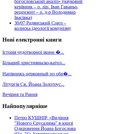
богословський аналіз» (науковий
керівник – о. ліц. Іван Гаваньо,
рецензент – о. д-р Володимир
Івасівка)
30/07
Радянський Союз –
колиска ідеології комунізму
Нові електронні книги
Історія чудотворної ікони �...
Більший християньско-катол...
Напівникъ церковный по обр�...
Літургія Св. Йоана Золотоус...
Вечірня та Рання
Найпопулярніше
Петро КУШНІР, «Видіння
"Нового Єрусалима" в книзі
Одкровення Йоана Богослова
(Од. 21). Інтертекстуально-