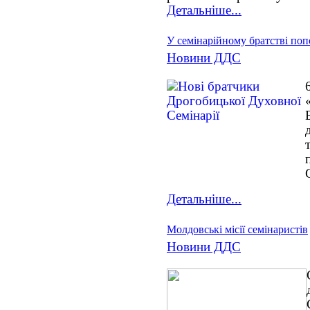
Детальніше...
У семінарійному братстві по
Новини ДДС
Детальніше...
Молдовські місії семінаристів
Новини ДДС