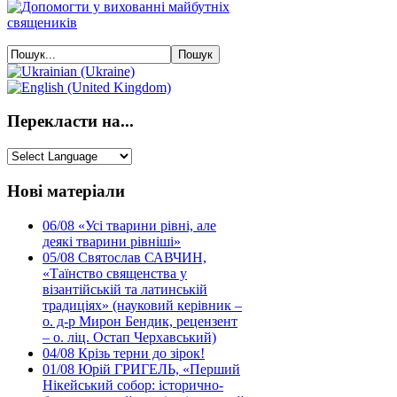
Перекласти на...
Нові матеріали
06/08
«Усі тварини рівні, але
деякі тварини рівніші»
05/08
Святослав САВЧИН,
«Таїнство священства у
візантійській та латинській
традиціях» (науковий керівник –
о. д-р Мирон Бендик, рецензент
– о. ліц. Остап Черхавський)
04/08
Крізь терни до зірок!
01/08
Юрій ГРИГЕЛЬ, «Перший
Нікейський собор: історично-