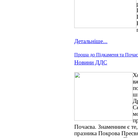
Детальніше...
Проща до Підкаменя та Почає
Новини ДДС
Х
в
п
ш
Д
Се
м
п
Почаєва. Знаменним є те,
празника Покрова Пресвя