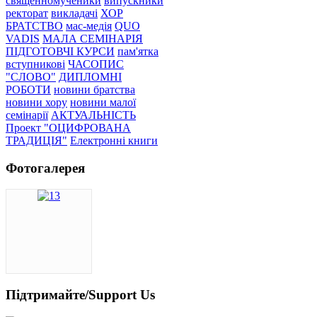
священномученики
випускники
ректорат
викладачі
ХОР
БРАТСТВО
мас-медія
QUO
VADIS
МАЛА СЕМІНАРІЯ
ПІДГОТОВЧІ КУРСИ
пам'ятка
вступникові
ЧАСОПИС
"СЛОВО"
ДИПЛОМНІ
РОБОТИ
новини братства
новини хору
новини малої
семінарії
АКТУАЛЬНІСТЬ
Проект "ОЦИФРОВАНА
ТРАДИЦІЯ"
Електронні книги
Фотогалерея
Підтримайте/Support Us