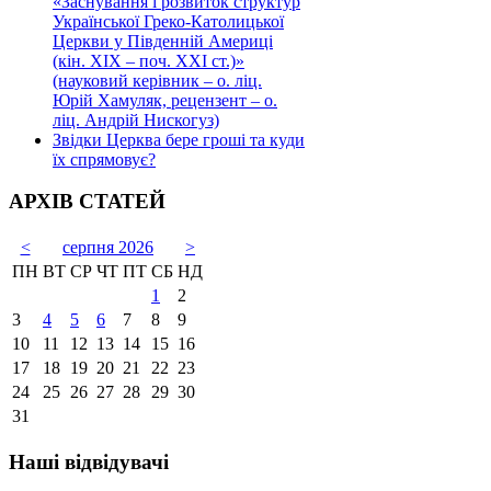
«Заснування і розвиток структур
Української Греко-Католицької
Церкви у Південній Америці
(кін. ХІХ – поч. ХХІ ст.)»
(науковий керівник – о. ліц.
Юрій Хамуляк, рецензент – о.
ліц. Андрій Нискогуз)
Звідки Церква бере гроші та куди
їх спрямовує?
АРХІВ СТАТЕЙ
<
серпня 2026
>
ПН
ВТ
СР
ЧТ
ПТ
СБ
НД
1
2
3
4
5
6
7
8
9
10
11
12
13
14
15
16
17
18
19
20
21
22
23
24
25
26
27
28
29
30
31
Наші відвідувачі