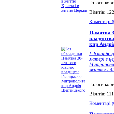
Голоси кори
Візитів: 12
Коментарі (
Памятка 3
владицтва
кир Андрі
І. Історія 
матері в цер
Митрополи
життя і ді
Голоси кори
Візитів: 11
Коментарі (