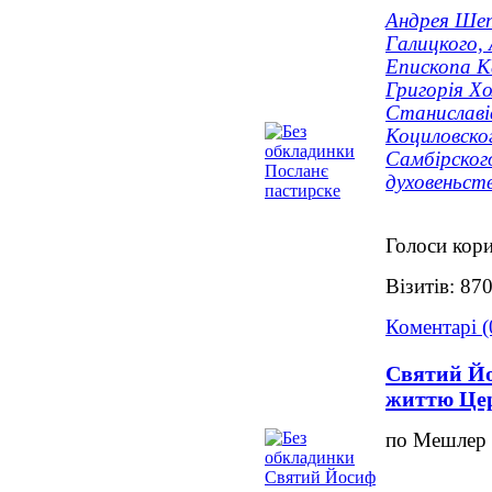
Андрея Ше
Галицкого, 
Епископа К
Григорія Х
Станиславі
Коциловско
Самбірского
духовеньств
Голоси кори
Візитів: 87
Коментарі (
Святий Йо
життю Це
по Мешлер