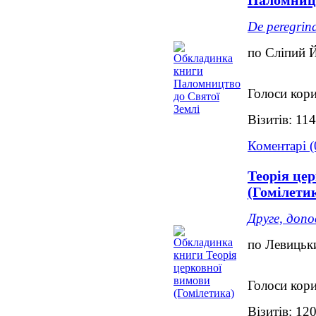
Паломницт
De peregrin
по Сліпий 
Голоси кори
Візитів: 11
Коментарі (
Теорія це
(Гомілети
Друге, допо
по Левицьк
Голоси кори
Візитів: 12