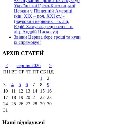
«Заснування і розвиток структур
Української Греко-Католицької
Церкви у Південній Америці
(кін. ХІХ – поч. ХХІ ст.)»
(науковий керівник – о. ліц.
Юрій Хамуляк, рецензент – о.
ліц. Андрій Нискогуз)
Звідки Церква бере гроші та куди
їх спрямовує?
АРХІВ СТАТЕЙ
<
серпня 2026
>
ПН
ВТ
СР
ЧТ
ПТ
СБ
НД
1
2
3
4
5
6
7
8
9
10
11
12
13
14
15
16
17
18
19
20
21
22
23
24
25
26
27
28
29
30
31
Наші відвідувачі