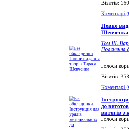
Візитів: 16
Коментарі (
Повне вид
Шевченка
Том ІІІ. Ва
Пояснення 
Голоси кори
Візитів: 35
Коментарі (
Інструкци
до вигото
витягів з
Голоси кори