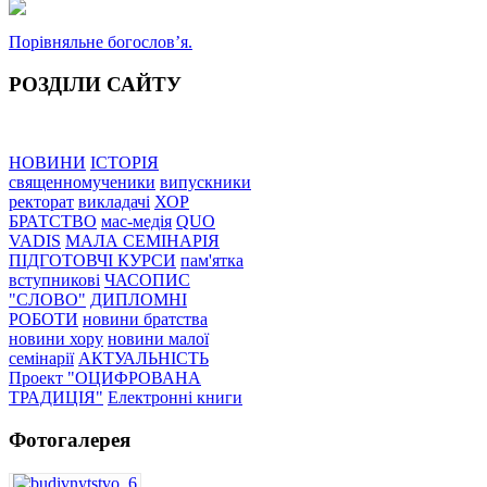
Порівняльне богословʼя.
РОЗДІЛИ САЙТУ
НОВИНИ
ІСТОРІЯ
священномученики
випускники
ректорат
викладачі
ХОР
БРАТСТВО
мас-медія
QUO
VADIS
МАЛА СЕМІНАРІЯ
ПІДГОТОВЧІ КУРСИ
пам'ятка
вступникові
ЧАСОПИС
"СЛОВО"
ДИПЛОМНІ
РОБОТИ
новини братства
новини хору
новини малої
семінарії
АКТУАЛЬНІСТЬ
Проект "ОЦИФРОВАНА
ТРАДИЦІЯ"
Електронні книги
Фотогалерея