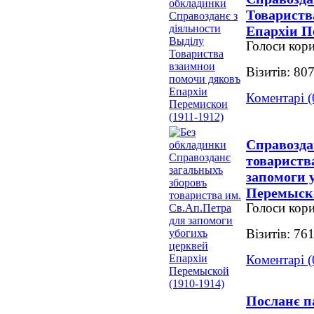
Товариств
Епархіи П
Голоси кори
Візитів: 80
Коментарі (
Справозда
товариств
запомоги 
Перемыско
Голоси кори
Візитів: 76
Коментарі (
Посланє п