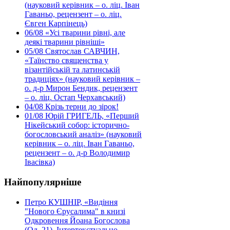
(науковий керівник – о. ліц. Іван
Гаваньо, рецензент – о. ліц.
Євген Карпінець)
06/08
«Усі тварини рівні, але
деякі тварини рівніші»
05/08
Святослав САВЧИН,
«Таїнство священства у
візантійській та латинській
традиціях» (науковий керівник –
о. д-р Мирон Бендик, рецензент
– о. ліц. Остап Черхавський)
04/08
Крізь терни до зірок!
01/08
Юрій ГРИГЕЛЬ, «Перший
Нікейський собор: історично-
богословський аналіз» (науковий
керівник – о. ліц. Іван Гаваньо,
рецензент – о. д-р Володимир
Івасівка)
Найпопулярніше
Петро КУШНІР, «Видіння
"Нового Єрусалима" в книзі
Одкровення Йоана Богослова
(Од. 21). Інтертекстуально-