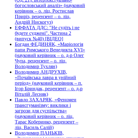
богословський аналіз» (науковий
керівник – о. ліц. Ростислав
Приріз, рецензент – о. ліц.
Андрій Нискогуз)
ЕФФАТА ДДС: "Не судіть і не
будете суджені". Частина 2
(випуск №40) [ВІДЕО]
Богдан ФЕДИНЯК, «Маріологія
папи Римського Венедикта XVI»
(науковий керівник – о. д-р Олег
Чупа, рецензент – о. ліц.
Володимир Тухлян)
Володимир АНДРУХІВ,
«Почаївська лавра в унійний
період» (науковий керівник – п.
Ігор Бриндак, рецензент – о. д-р
Віталій Лесняк)
Павло ЗАХАРЯК, «Феномен
трансгуманізму: виклики і
загрози для суспільства»
(науковий керівник – о. ліц.
Тарас Коберинко, рецензент –
ліц. Василь Салій)
Володимир ПАНЬКІВ,