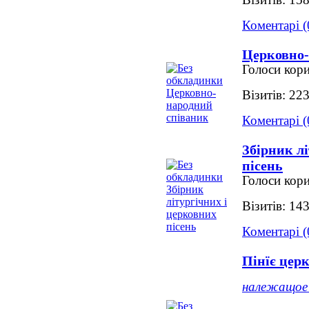
Візитів: 15
Коментарі (
Церковно-
Голоси кори
Візитів: 22
Коментарі (
Збірник л
пісень
Голоси кори
Візитів: 14
Коментарі (
Пінїє цер
належащое 