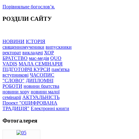
Порівняльне богословʼя.
РОЗДІЛИ САЙТУ
НОВИНИ
ІСТОРІЯ
священномученики
випускники
ректорат
викладачі
ХОР
БРАТСТВО
мас-медія
QUO
VADIS
МАЛА СЕМІНАРІЯ
ПІДГОТОВЧІ КУРСИ
пам'ятка
вступникові
ЧАСОПИС
"СЛОВО"
ДИПЛОМНІ
РОБОТИ
новини братства
новини хору
новини малої
семінарії
АКТУАЛЬНІСТЬ
Проект "ОЦИФРОВАНА
ТРАДИЦІЯ"
Електронні книги
Фотогалерея