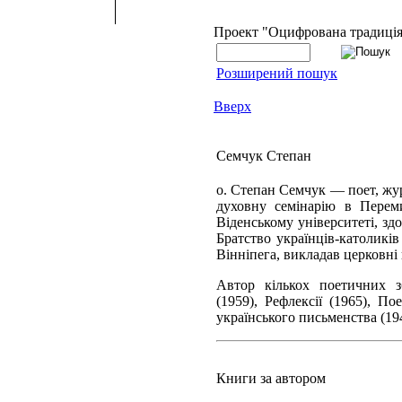
Проект "Оцифрована традиці
Розширений пошук
Вверх
Семчук Степан
о. Степан Семчук — поет, жур
духовну семінарію в Перем
Віденському університеті, зд
Братство українців-католикі
Вінніпега, викладав церковні 
Автор кількох поетичних зб
(1959), Рефлексії (1965), По
українського письменства (19
Книги за автором