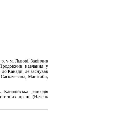
. у м. Львові. Закінчив
 Продовжив навчання у
в до Канади, де заснував
 Саскачевана, Манітоби,
, Канадійська рапсодія
цистичних праць (Начерк