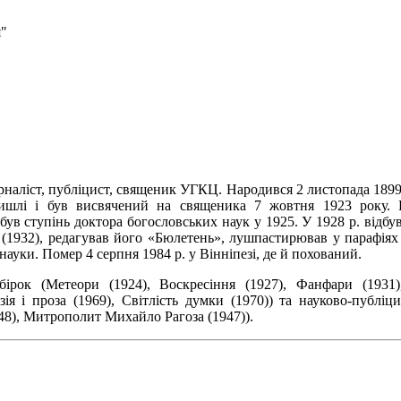
я"
наліст, публіцист, священик УГКЦ. Народився 2 листопада 1899 р
ишлі і був висвячений на священика 7 жовтня 1923 року.
обув ступінь доктора богословських наук у 1925. У 1928 р. відбу
в (1932), редагував його «Бюлетень», лушпастирював у парафіях
науки. Помер 4 серпня 1984 р. у Вінніпезі, де й похований.
ірок (Метеори (1924), Воскресіння (1927), Фанфари (1931)
езія і проза (1969), Світлість думки (1970)) та науково-публі
48), Митрополит Михайло Рагоза (1947)).