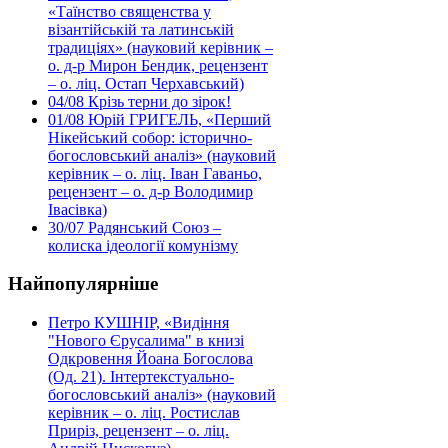
«Таїнство священства у
візантійській та латинській
традиціях» (науковий керівник –
о. д-р Мирон Бендик, рецензент
– о. ліц. Остап Черхавський)
04/08
Крізь терни до зірок!
01/08
Юрій ГРИГЕЛЬ, «Перший
Нікейський собор: історично-
богословський аналіз» (науковий
керівник – о. ліц. Іван Гаваньо,
рецензент – о. д-р Володимир
Івасівка)
30/07
Радянський Союз –
колиска ідеології комунізму
Найпопулярніше
Петро КУШНІР, «Видіння
"Нового Єрусалима" в книзі
Одкровення Йоана Богослова
(Од. 21). Інтертекстуально-
богословський аналіз» (науковий
керівник – о. ліц. Ростислав
Приріз, рецензент – о. ліц.