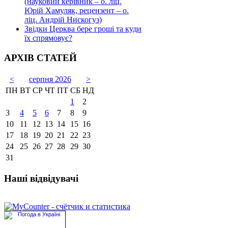
(науковий керівник – о. ліц.
Юрій Хамуляк, рецензент – о.
ліц. Андрій Нискогуз)
Звідки Церква бере гроші та куди
їх спрямовує?
АРХІВ СТАТЕЙ
<
серпня 2026
>
ПН
ВТ
СР
ЧТ
ПТ
СБ
НД
1
2
3
4
5
6
7
8
9
10
11
12
13
14
15
16
17
18
19
20
21
22
23
24
25
26
27
28
29
30
31
Наші відвідувачі