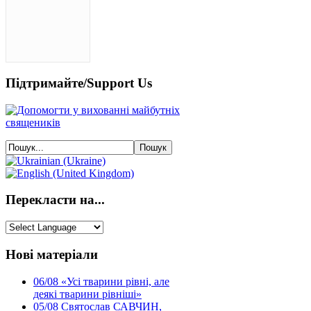
Підтримайте/Support Us
Перекласти на...
Нові матеріали
06/08
«Усі тварини рівні, але
деякі тварини рівніші»
05/08
Святослав САВЧИН,