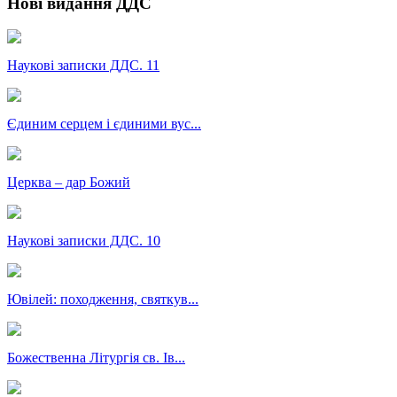
Нові видання ДДС
Наукові записки ДДС. 11
Єдиним серцем і єдиними вус...
Церква – дар Божий
Наукові записки ДДС. 10
Ювілей: походження, святкув...
Божественна Літургія св. Ів...