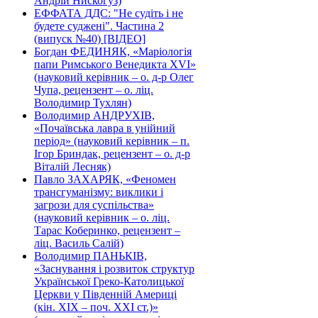
Андрій Нискогуз)
ЕФФАТА ДДС: "Не судіть і не
будете суджені". Частина 2
(випуск №40) [ВІДЕО]
Богдан ФЕДИНЯК, «Маріологія
папи Римського Венедикта XVI»
(науковий керівник – о. д-р Олег
Чупа, рецензент – о. ліц.
Володимир Тухлян)
Володимир АНДРУХІВ,
«Почаївська лавра в унійний
період» (науковий керівник – п.
Ігор Бриндак, рецензент – о. д-р
Віталій Лесняк)
Павло ЗАХАРЯК, «Феномен
трансгуманізму: виклики і
загрози для суспільства»
(науковий керівник – о. ліц.
Тарас Коберинко, рецензент –
ліц. Василь Салій)
Володимир ПАНЬКІВ,
«Заснування і розвиток структур
Української Греко-Католицької
Церкви у Південній Америці
(кін. ХІХ – поч. ХХІ ст.)»