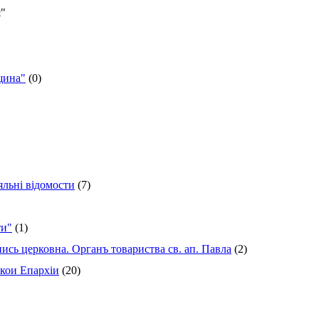
я"
щина"
(0)
яльні відомости
(7)
ти"
(1)
сь церковна. Органъ товариства св. ап. Павла
(2)
кои Епархіи
(20)