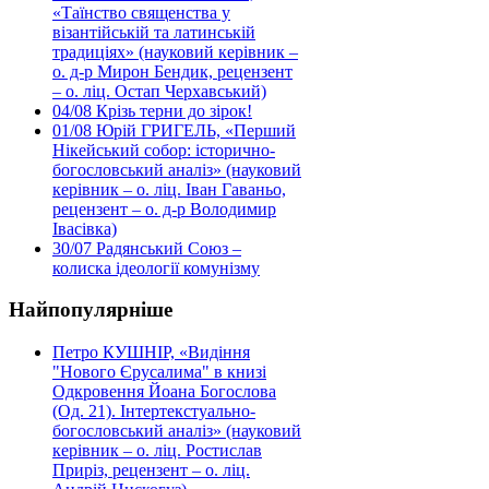
«Таїнство священства у
візантійській та латинській
традиціях» (науковий керівник –
о. д-р Мирон Бендик, рецензент
– о. ліц. Остап Черхавський)
04/08
Крізь терни до зірок!
01/08
Юрій ГРИГЕЛЬ, «Перший
Нікейський собор: історично-
богословський аналіз» (науковий
керівник – о. ліц. Іван Гаваньо,
рецензент – о. д-р Володимир
Івасівка)
30/07
Радянський Союз –
колиска ідеології комунізму
Найпопулярніше
Петро КУШНІР, «Видіння
"Нового Єрусалима" в книзі
Одкровення Йоана Богослова
(Од. 21). Інтертекстуально-
богословський аналіз» (науковий
керівник – о. ліц. Ростислав
Приріз, рецензент – о. ліц.