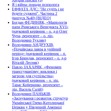
Андрій Нискогуз)
Я і війна: поради психолога
ЕФФАТА ДДС: "Не судіть і не
будете суджені". Частина 2
(випуск №40) [ВІДЕО]
Богдан ФЕДИНЯК, «Маріологія
папи Римського Венедикта XVI»
(науковий керівник – о. д-р Олег
Чупа, рецензент – о. ліц.
Володимир Тухлян)
Володимир АНДРУХІВ,
«Почаївська лавра в унійний
період» (науковий керівник – п.
Ігор Бриндак, рецензент – о. д-р
Віталій Лесняк)
Павло ЗАХАРЯК, «Феномен
трансгуманізму: виклики і
загрози для суспільства»
(науковий керівник – о. ліц.
Тарас Коберинко, рецензент –
ліц. Василь Салій)
Володимир ПАНЬКІВ,
«Заснування і розвиток структур
Української Греко-Католицької
Церкви у Південній Америці