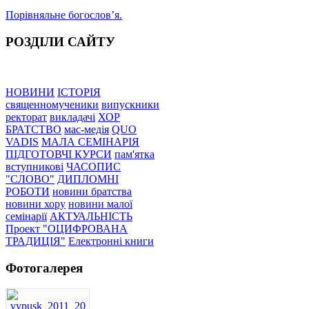
Порівняльне богословʼя.
РОЗДІЛИ САЙТУ
НОВИНИ
ІСТОРІЯ
священномученики
випускники
ректорат
викладачі
ХОР
БРАТСТВО
мас-медія
QUO
VADIS
МАЛА СЕМІНАРІЯ
ПІДГОТОВЧІ КУРСИ
пам'ятка
вступникові
ЧАСОПИС
"СЛОВО"
ДИПЛОМНІ
РОБОТИ
новини братства
новини хору
новини малої
семінарії
АКТУАЛЬНІСТЬ
Проект "ОЦИФРОВАНА
ТРАДИЦІЯ"
Електронні книги
Фотогалерея