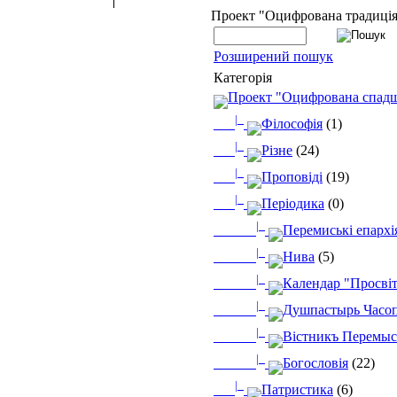
Проект "Оцифрована традиці
Розширений пошук
Категорія
Проект "Оцифрована спад
|_
Філософія
(1)
|_
Різне
(24)
|_
Проповіді
(19)
|_
Періодика
(0)
|_
Перемиські епархі
|_
Нива
(5)
|_
Календар "Просві
|_
Душпастырь Часопи
|_
Вістникъ Перемыс
|_
Богословія
(22)
|_
Патристика
(6)