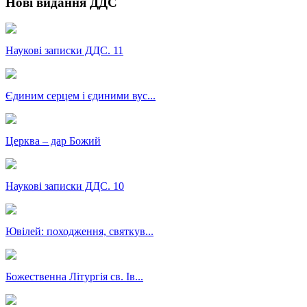
Нові видання ДДС
Наукові записки ДДС. 11
Єдиним серцем і єдиними вус...
Церква – дар Божий
Наукові записки ДДС. 10
Ювілей: походження, святкув...
Божественна Літургія св. Ів...