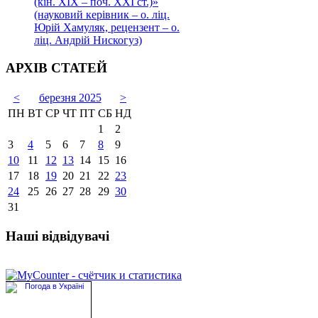
(кін. ХІХ – поч. ХХІ ст.)»
(науковий керівник – о. ліц.
Юрій Хамуляк, рецензент – о.
ліц. Андрій Нискогуз)
АРХІВ СТАТЕЙ
<
березня 2025
>
ПН
ВТ
СР
ЧТ
ПТ
СБ
НД
1
2
3
4
5
6
7
8
9
10
11
12
13
14
15
16
17
18
19
20
21
22
23
24
25
26
27
28
29
30
31
Наші відвідувачі