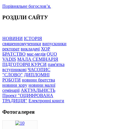
Порівняльне богословʼя.
РОЗДІЛИ САЙТУ
НОВИНИ
ІСТОРІЯ
священномученики
випускники
ректорат
викладачі
ХОР
БРАТСТВО
мас-медія
QUO
VADIS
МАЛА СЕМІНАРІЯ
ПІДГОТОВЧІ КУРСИ
пам'ятка
вступникові
ЧАСОПИС
"СЛОВО"
ДИПЛОМНІ
РОБОТИ
новини братства
новини хору
новини малої
семінарії
АКТУАЛЬНІСТЬ
Проект "ОЦИФРОВАНА
ТРАДИЦІЯ"
Електронні книги
Фотогалерея