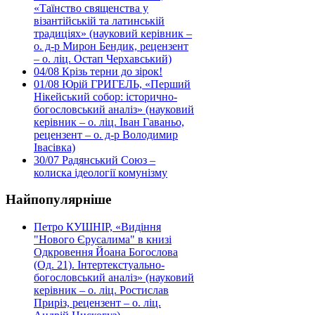
«Таїнство священства у
візантійській та латинській
традиціях» (науковий керівник –
о. д-р Мирон Бендик, рецензент
– о. ліц. Остап Черхавський)
04/08
Крізь терни до зірок!
01/08
Юрій ГРИГЕЛЬ, «Перший
Нікейський собор: історично-
богословський аналіз» (науковий
керівник – о. ліц. Іван Гаваньо,
рецензент – о. д-р Володимир
Івасівка)
30/07
Радянський Союз –
колиска ідеології комунізму
Найпопулярніше
Петро КУШНІР, «Видіння
"Нового Єрусалима" в книзі
Одкровення Йоана Богослова
(Од. 21). Інтертекстуально-
богословський аналіз» (науковий
керівник – о. ліц. Ростислав
Приріз, рецензент – о. ліц.