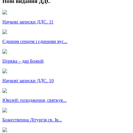
Нові видання ДДС
Наукові записки ДДС. 11
Єдиним серцем і єдиними вус...
Церква – дар Божий
Наукові записки ДДС. 10
Ювілей: походження, святкув...
Божественна Літургія св. Ів...