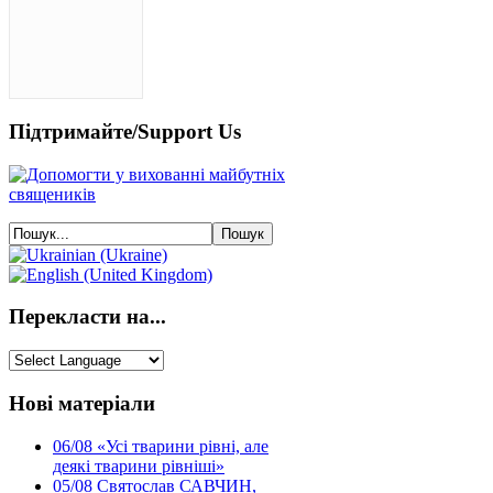
Підтримайте/Support Us
Перекласти на...
Нові матеріали
06/08
«Усі тварини рівні, але
деякі тварини рівніші»
05/08
Святослав САВЧИН,