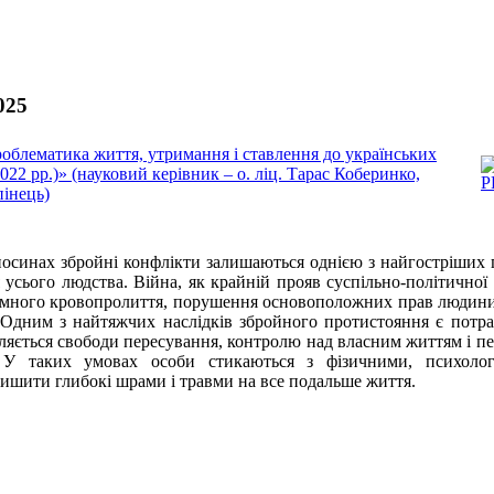
025
лематика життя, утримання і ставлення до українських
22 рр.)» (науковий керівник – о. ліц. Тарас Коберинко,
пінець)
осинах збройні конфлікти залишаються однією з найгостріших 
 усього людства. Війна, як крайній прояв суспільно-політичної
умного кровопролиття, порушення основоположних прав людини 
 Одним з найтяжчих наслідків збройного протистояння є потр
вляється свободи пересування, контролю над власним життям і п
 У таких умовах особи стикаються з фізичними, психоло
ишити глибокі шрами і травми на все подальше життя.