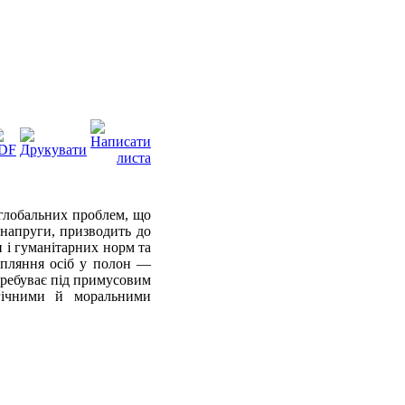
глобальних проблем, що
 напруги, призводить до
і гуманітарних норм та
апляння осіб у полон —
еребуває під примусовим
гічними й моральними