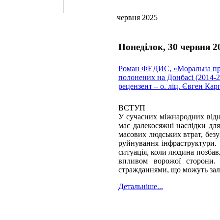
червня 2025
Понеділок, 30 червня 2
Роман ФЕДИС, «Моральна проб
полонених на Донбасі (2014-20
рецензент – о. ліц. Євген Кар
ВСТУП
У сучасних міжнародних відн
має далекосяжні наслідки для
масових людських втрат, без
руйнування інфраструктури.
ситуація, коли людина позба
впливом ворожої сторони.
стражданнями, що можуть зал
Детальніше...