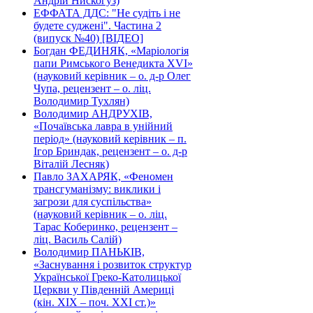
Андрій Нискогуз)
ЕФФАТА ДДС: "Не судіть і не
будете суджені". Частина 2
(випуск №40) [ВІДЕО]
Богдан ФЕДИНЯК, «Маріологія
папи Римського Венедикта XVI»
(науковий керівник – о. д-р Олег
Чупа, рецензент – о. ліц.
Володимир Тухлян)
Володимир АНДРУХІВ,
«Почаївська лавра в унійний
період» (науковий керівник – п.
Ігор Бриндак, рецензент – о. д-р
Віталій Лесняк)
Павло ЗАХАРЯК, «Феномен
трансгуманізму: виклики і
загрози для суспільства»
(науковий керівник – о. ліц.
Тарас Коберинко, рецензент –
ліц. Василь Салій)
Володимир ПАНЬКІВ,
«Заснування і розвиток структур
Української Греко-Католицької
Церкви у Південній Америці
(кін. ХІХ – поч. ХХІ ст.)»