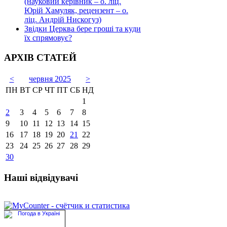
(науковий керівник – о. ліц.
Юрій Хамуляк, рецензент – о.
ліц. Андрій Нискогуз)
Звідки Церква бере гроші та куди
їх спрямовує?
АРХІВ СТАТЕЙ
<
червня 2025
>
ПН
ВТ
СР
ЧТ
ПТ
СБ
НД
1
2
3
4
5
6
7
8
9
10
11
12
13
14
15
16
17
18
19
20
21
22
23
24
25
26
27
28
29
30
Наші відвідувачі