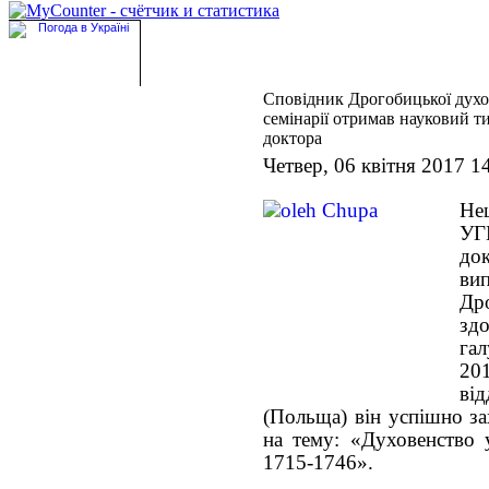
Сповідник Дрогобицької духо
семінарії отримав науковий т
доктора
Четвер, 06 квітня 2017 1
Не
УГ
до
ви
Дро
здо
гал
20
ві
(Польща) він успішно за
на тему: «Духовенство у
1715-1746».