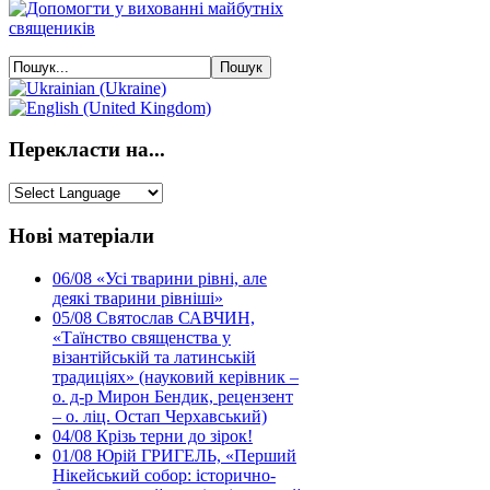
Перекласти на...
Нові матеріали
06/08
«Усі тварини рівні, але
деякі тварини рівніші»
05/08
Святослав САВЧИН,
«Таїнство священства у
візантійській та латинській
традиціях» (науковий керівник –
о. д-р Мирон Бендик, рецензент
– о. ліц. Остап Черхавський)
04/08
Крізь терни до зірок!
01/08
Юрій ГРИГЕЛЬ, «Перший
Нікейський собор: історично-