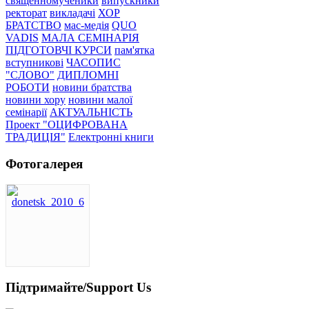
священномученики
випускники
ректорат
викладачі
ХОР
БРАТСТВО
мас-медія
QUO
VADIS
МАЛА СЕМІНАРІЯ
ПІДГОТОВЧІ КУРСИ
пам'ятка
вступникові
ЧАСОПИС
"СЛОВО"
ДИПЛОМНІ
РОБОТИ
новини братства
новини хору
новини малої
семінарії
АКТУАЛЬНІСТЬ
Проект "ОЦИФРОВАНА
ТРАДИЦІЯ"
Електронні книги
Фотогалерея
Підтримайте/Support Us