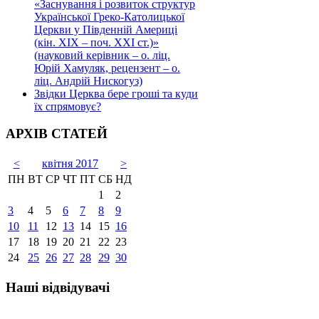
«Заснування і розвиток структур
Української Греко-Католицької
Церкви у Південній Америці
(кін. ХІХ – поч. ХХІ ст.)»
(науковий керівник – о. ліц.
Юрій Хамуляк, рецензент – о.
ліц. Андрій Нискогуз)
Звідки Церква бере гроші та куди
їх спрямовує?
АРХІВ СТАТЕЙ
<
квітня 2017
>
ПН
ВТ
СР
ЧТ
ПТ
СБ
НД
1
2
3
4
5
6
7
8
9
10
11
12
13
14
15
16
17
18
19
20
21
22
23
24
25
26
27
28
29
30
Наші відвідувачі