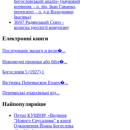
богословський аналіз» (науковий
керівник – о. ліц. Іван Гаваньо,
рецензент – о. д-р Володимир
Івасівка)
30/07
Радянський Союз –
колиска ідеології комунізму
Електронні книги
Послідованіє малаго и вели�...
Новомодні пророки або бібл�...
Богословія 5 (1927) 1
Вістникъ Перемыскои Епарх�...
Перемиські епархіяльні від...
Найпопулярніше
Петро КУШНІР, «Видіння
"Нового Єрусалима" в книзі
Одкровення Йоана Богослова