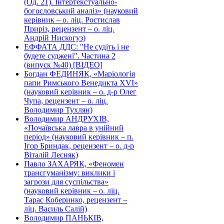
(Од. 21). Інтертекстуально-
богословський аналіз» (науковий
керівник – о. ліц. Ростислав
Приріз, рецензент – о. ліц.
Андрій Нискогуз)
ЕФФАТА ДДС: "Не судіть і не
будете суджені". Частина 2
(випуск №40) [ВІДЕО]
Богдан ФЕДИНЯК, «Маріологія
папи Римського Венедикта XVI»
(науковий керівник – о. д-р Олег
Чупа, рецензент – о. ліц.
Володимир Тухлян)
Володимир АНДРУХІВ,
«Почаївська лавра в унійний
період» (науковий керівник – п.
Ігор Бриндак, рецензент – о. д-р
Віталій Лесняк)
Павло ЗАХАРЯК, «Феномен
трансгуманізму: виклики і
загрози для суспільства»
(науковий керівник – о. ліц.
Тарас Коберинко, рецензент –
ліц. Василь Салій)
Володимир ПАНЬКІВ,