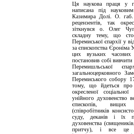
Ця наукова праця у га
написана під науковим
Казимира Долі. О. габ.
рецензентів, так окр
зіткнувся о. Олег Чу
складну тему, що стос
Перемиської єпархії у в
за єпископства Єроніма 
цих вузьких часових
постановив собі вивчити 
Перемишльської єпа
загальноцерковного За
Перемиського собору 1
тому, що йдеться про
окресленої соціально
унійного духовенство вс
єпископів, вищих 
(співробітників консисто
суду, деканів і їх п
духовенства (священиків
притчу), і все це 