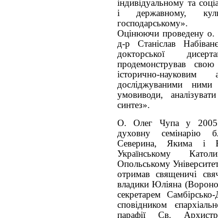
індивідуальному та соці
і державному, кул
господарському».
Оцінюючи проведену о. 
д-р Станіслав Набіван
докторської дисерт
продемонстрував свою
історично-науковим
досліджуваними ними
умовиводи, аналізуват
синтез».
О. Олег Чупа у 2005 
духовну семінарію б
Северина, Якима і В
Українському Катол
Опольському Університет
отримав священичі свя
владики Юліяна (Воронов
секретарем Самбірсько
сповідником єпархіальн
парафії Св. Архист