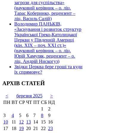
загрози для суспільства»
(науковий керівник – о. ліц.
Тарас Коберинко, рецензент –
ліц. Василь Салій)
Володимир ПАНЬКІВ,
«Заснування і розвиток структур
Української Греко-Католицької
Церкви у Південній Америці
(кін. ХІХ – поч. ХХІ ст.)»
(науковий керівник – о. ліц.
Юрій Хамуляк, рецензент – о.
ліц. Андрій Нискогуз)
Звідки Церква бере гроші та куди
їх спрямовує?
АРХІВ СТАТЕЙ
<
березня 2025
>
ПН
ВТ
СР
ЧТ
ПТ
СБ
НД
1
2
3
4
5
6
7
8
9
10
11
12
13
14
15
16
17
18
19
20
21
22
23