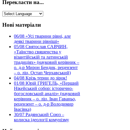
Перекласти на...
Нові матеріали
06/08
«Усі тварини рівні, але
деякі тварини рівніші»
05/08
Святослав САВЧИН,
«Таїнство священства у
візантійській та латинській
традиціях» (науковий керівник –
о. д-р Мирон Бендик, рецензент
– о. ліц. Остап Черхавський)
04/08
Крізь терни до зірок!
01/08
Юрій ГРИГЕЛЬ, «Перший
Нікейський собор: історично-
богословський аналіз» (науковий
керівник – о. ліц. Іван Гаваньо,
рецензент – о. д-р Володимир
Івасівка)
30/07
Радянський Союз –
колиска ідеології комунізму