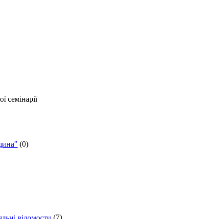
ї семінарії
щина"
(0)
яльні відомости
(7)