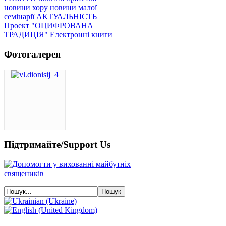
новини хору
новини малої
семінарії
АКТУАЛЬНІСТЬ
Проект "ОЦИФРОВАНА
ТРАДИЦІЯ"
Електронні книги
Фотогалерея
Підтримайте/Support Us