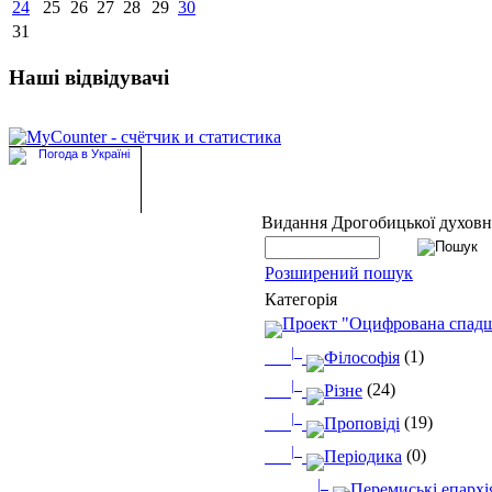
24
25
26
27
28
29
30
31
Наші відвідувачі
Видання Дрогобицької духовно
Розширений пошук
Категорія
Проект "Оцифрована спад
|_
Філософія
(1)
|_
Різне
(24)
|_
Проповіді
(19)
|_
Періодика
(0)
|_
Перемиські епархі