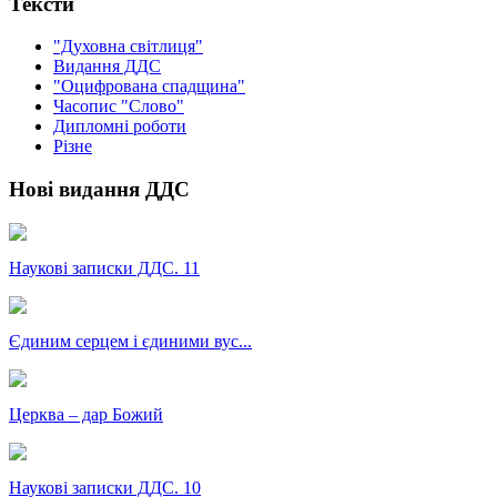
Тексти
"Духовна світлиця"
Видання ДДС
"Оцифрована спадщина"
Часопис "Слово"
Дипломні роботи
Різне
Нові видання ДДС
Наукові записки ДДС. 11
Єдиним серцем і єдиними вус...
Церква – дар Божий
Наукові записки ДДС. 10