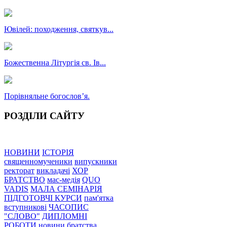
Ювілей: походження, святкув...
Божественна Літургія св. Ів...
Порівняльне богословʼя.
РОЗДІЛИ САЙТУ
НОВИНИ
ІСТОРІЯ
священномученики
випускники
ректорат
викладачі
ХОР
БРАТСТВО
мас-медія
QUO
VADIS
МАЛА СЕМІНАРІЯ
ПІДГОТОВЧІ КУРСИ
пам'ятка
вступникові
ЧАСОПИС
"СЛОВО"
ДИПЛОМНІ
РОБОТИ
новини братства