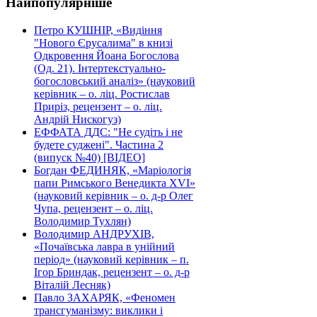
Найпопулярніше
Петро КУШНІР, «Видіння
"Нового Єрусалима" в книзі
Одкровення Йоана Богослова
(Од. 21). Інтертекстуально-
богословський аналіз» (науковий
керівник – о. ліц. Ростислав
Приріз, рецензент – о. ліц.
Андрій Нискогуз)
ЕФФАТА ДДС: "Не судіть і не
будете суджені". Частина 2
(випуск №40) [ВІДЕО]
Богдан ФЕДИНЯК, «Маріологія
папи Римського Венедикта XVI»
(науковий керівник – о. д-р Олег
Чупа, рецензент – о. ліц.
Володимир Тухлян)
Володимир АНДРУХІВ,
«Почаївська лавра в унійний
період» (науковий керівник – п.
Ігор Бриндак, рецензент – о. д-р
Віталій Лесняк)
Павло ЗАХАРЯК, «Феномен
трансгуманізму: виклики і