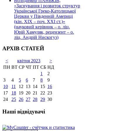
Володимир ПАНЬКІВ,
«Заснування і розвиток структур
Української Греко-Католицької
Церкви у Південній Америці
(кін. ХІХ – поч. ХХІ ст.)»
(науковий керівник – о. ліц.
Юрій Хамуляк, рецензент – о.
ліц. Андрій Нискогуз)
АРХІВ СТАТЕЙ
<
квітня 2023
>
ПН
ВТ
СР
ЧТ
ПТ
СБ
НД
1
2
3
4
5
6
7
8
9
10
11
12
13
14
15
16
17
18
19
20
21
22
23
24
25
26
27
28
29
30
Наші відвідувачі