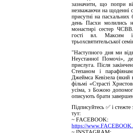
зазначити, що попри вій
незважаючи на щоденні о
присутні на пасхальних 
день Пасхи молились на
монастирі сестер ЧСВВ.
гості вл. Максим із
трьохсвятительської семін
"Наступного дня ми від
Неустанної Помочі», д
прислуга. Після закінче
Степаном і парафіянам
Джеймса Кевізела (який 
фільмі «Страсті Христов
усіма, з Божою допомог
описують брати завершенн
Підписуйтесь ✅ і стежте 
тут:
~ FACEBOOK:
https://www.FACEBOOK.c
~ INSTAGRAM: