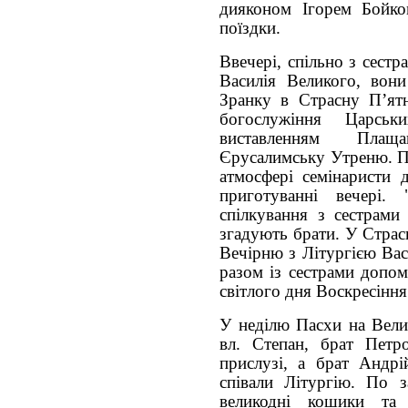
дияконом Ігорем Бойко
поїздки.
Ввечері, спільно з сест
Василія Великого, вон
Зранку в Страсну П’ят
богослужіння Царсь
виставленням Плащ
Єрусалимську Утреню. П
атмосфері семінаристи 
приготуванні вечері.
спілкування з сестрами
згадують брати. У Страс
Вечірню з Літургією Вас
разом із сестрами допо
світлого дня Воскресінн
У неділю Пасхи на Велик
вл. Степан, брат Петр
прислузі, а брат Андрі
співали Літургію. По з
великодні кошики та 