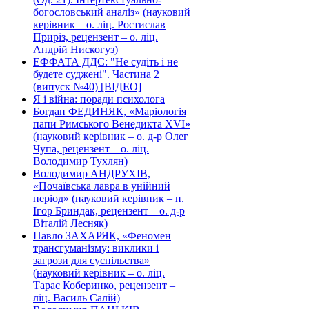
богословський аналіз» (науковий
керівник – о. ліц. Ростислав
Приріз, рецензент – о. ліц.
Андрій Нискогуз)
ЕФФАТА ДДС: "Не судіть і не
будете суджені". Частина 2
(випуск №40) [ВІДЕО]
Я і війна: поради психолога
Богдан ФЕДИНЯК, «Маріологія
папи Римського Венедикта XVI»
(науковий керівник – о. д-р Олег
Чупа, рецензент – о. ліц.
Володимир Тухлян)
Володимир АНДРУХІВ,
«Почаївська лавра в унійний
період» (науковий керівник – п.
Ігор Бриндак, рецензент – о. д-р
Віталій Лесняк)
Павло ЗАХАРЯК, «Феномен
трансгуманізму: виклики і
загрози для суспільства»
(науковий керівник – о. ліц.
Тарас Коберинко, рецензент –
ліц. Василь Салій)