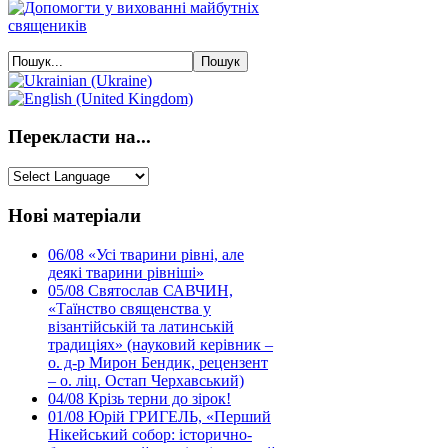
Перекласти на...
Нові матеріали
06/08
«Усі тварини рівні, але
деякі тварини рівніші»
05/08
Святослав САВЧИН,
«Таїнство священства у
візантійській та латинській
традиціях» (науковий керівник –
о. д-р Мирон Бендик, рецензент
– о. ліц. Остап Черхавський)
04/08
Крізь терни до зірок!
01/08
Юрій ГРИГЕЛЬ, «Перший
Нікейський собор: історично-