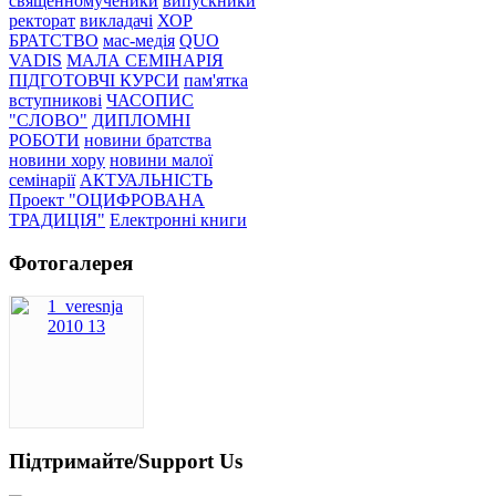
священномученики
випускники
ректорат
викладачі
ХОР
БРАТСТВО
мас-медія
QUO
VADIS
МАЛА СЕМІНАРІЯ
ПІДГОТОВЧІ КУРСИ
пам'ятка
вступникові
ЧАСОПИС
"СЛОВО"
ДИПЛОМНІ
РОБОТИ
новини братства
новини хору
новини малої
семінарії
АКТУАЛЬНІСТЬ
Проект "ОЦИФРОВАНА
ТРАДИЦІЯ"
Електронні книги
Фотогалерея
Підтримайте/Support Us