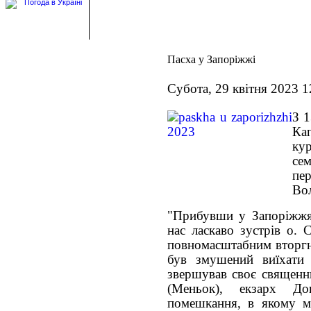
Пасха у Запоріжжі
Субота, 29 квітня 2023 1
З 1
Ка
ку
се
пе
Во
"Прибувши у Запоріжжя 
нас ласкаво зустрів о. 
повномасштабним вторгн
був змушений виїхати
звершував своє священн
(Меньок), екзарх Д
помешкання, в якому м