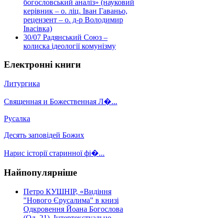
богословський аналіз» (науковий
керівник – о. ліц. Іван Гаваньо,
рецензент – о. д-р Володимир
Івасівка)
30/07
Радянський Союз –
колиска ідеології комунізму
Електронні книги
Литургика
Священная и Божественная Л�...
Русалка
Десять заповідей Божих
Нарис історії старинної фі�...
Найпопулярніше
Петро КУШНІР, «Видіння
"Нового Єрусалима" в книзі
Одкровення Йоана Богослова
(Од. 21). Інтертекстуально-