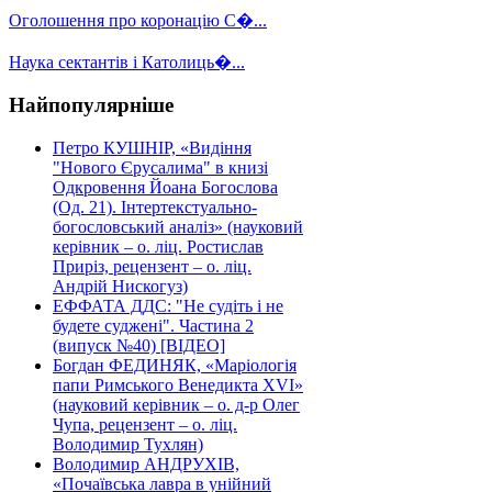
Оголошення про коронацію С�...
Наука сектантів і Католиць�...
Найпопулярніше
Петро КУШНІР, «Видіння
"Нового Єрусалима" в книзі
Одкровення Йоана Богослова
(Од. 21). Інтертекстуально-
богословський аналіз» (науковий
керівник – о. ліц. Ростислав
Приріз, рецензент – о. ліц.
Андрій Нискогуз)
ЕФФАТА ДДС: "Не судіть і не
будете суджені". Частина 2
(випуск №40) [ВІДЕО]
Богдан ФЕДИНЯК, «Маріологія
папи Римського Венедикта XVI»
(науковий керівник – о. д-р Олег
Чупа, рецензент – о. ліц.
Володимир Тухлян)
Володимир АНДРУХІВ,
«Почаївська лавра в унійний