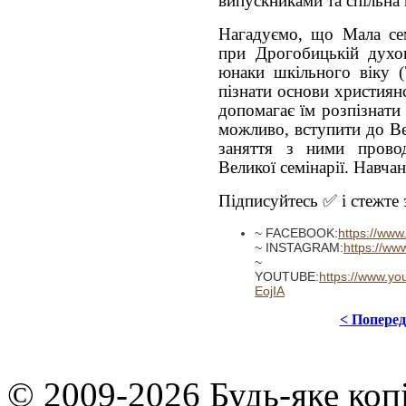
випускниками та спільна 
Нагадуємо, що Мала сем
при Дрогобицькій духов
юнаки шкільного віку (
пізнати основи християнс
допомагає їм розпізнати
можливо, вступити до Вел
заняття з ними провод
Великої семінарії. Навча
Підписуйтесь ✅ і стежте з
~ FACEBOOK:
https://ww
~ INSTAGRAM:
https://w
~
YOUTUBE:
https://www.
EojIA
< Попере
© 2009-2026 Будь-яке коп