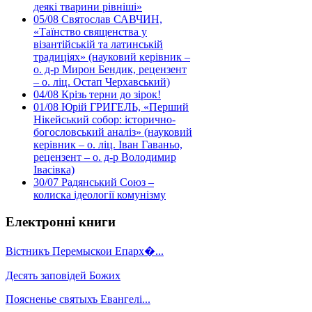
деякі тварини рівніші»
05/08
Святослав САВЧИН,
«Таїнство священства у
візантійській та латинській
традиціях» (науковий керівник –
о. д-р Мирон Бендик, рецензент
– о. ліц. Остап Черхавський)
04/08
Крізь терни до зірок!
01/08
Юрій ГРИГЕЛЬ, «Перший
Нікейський собор: історично-
богословський аналіз» (науковий
керівник – о. ліц. Іван Гаваньо,
рецензент – о. д-р Володимир
Івасівка)
30/07
Радянський Союз –
колиска ідеології комунізму
Електронні книги
Вістникъ Перемыскои Епарх�...
Десять заповідей Божих
Поясненье святыхъ Евангелі...