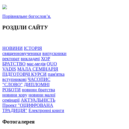
Порівняльне богословʼя.
РОЗДІЛИ САЙТУ
НОВИНИ
ІСТОРІЯ
священномученики
випускники
ректорат
викладачі
ХОР
БРАТСТВО
мас-медія
QUO
VADIS
МАЛА СЕМІНАРІЯ
ПІДГОТОВЧІ КУРСИ
пам'ятка
вступникові
ЧАСОПИС
"СЛОВО"
ДИПЛОМНІ
РОБОТИ
новини братства
новини хору
новини малої
семінарії
АКТУАЛЬНІСТЬ
Проект "ОЦИФРОВАНА
ТРАДИЦІЯ"
Електронні книги
Фотогалерея