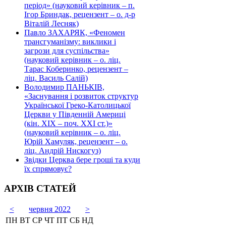
період» (науковий керівник – п.
Ігор Бриндак, рецензент – о. д-р
Віталій Лесняк)
Павло ЗАХАРЯК, «Феномен
трансгуманізму: виклики і
загрози для суспільства»
(науковий керівник – о. ліц.
Тарас Коберинко, рецензент –
ліц. Василь Салій)
Володимир ПАНЬКІВ,
«Заснування і розвиток структур
Української Греко-Католицької
Церкви у Південній Америці
(кін. ХІХ – поч. ХХІ ст.)»
(науковий керівник – о. ліц.
Юрій Хамуляк, рецензент – о.
ліц. Андрій Нискогуз)
Звідки Церква бере гроші та куди
їх спрямовує?
АРХІВ СТАТЕЙ
<
червня 2022
>
ПН
ВТ
СР
ЧТ
ПТ
СБ
НД