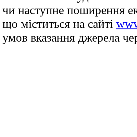
чи наступне поширення ек
що мiститься на сайті
www
умов вказання джерела че