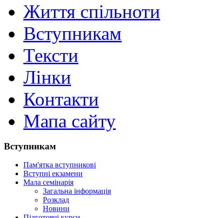
Життя спільноти
Вступникам
Тексти
Лінки
Контакти
Мапа сайту
Вступникам
Пам'ятка вступникові
Вступні екзамени
Мала семінарія
Загальна інформація
Розклад
Новини
Підготовчі курси