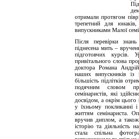
Пі
де
отримали протягом півр
трепетний для юнаків,
випускниками Малої семін
Після перевірки знань
піднесена мить – вручен
підготовчих курсів. 
привітального слова про
доктора Романа Андрій
наших випускників із 
більшість підлітків отр
подячним словом пр
семінаристів, які здійсн
досвідом, а окрім цього
у їхньому покликанні і
життям семінариста. О
вручив диплом, а також
історію та діяльність н
стала спільна фотогра