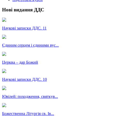
Нові видання ДДС
Наукові записки ДДС. 11
Єдиним серцем і єдиними вус...
Церква – дар Божий
Наукові записки ДДС. 10
Ювілей: походження, святкув...
Божественна Літургія св. Ів...