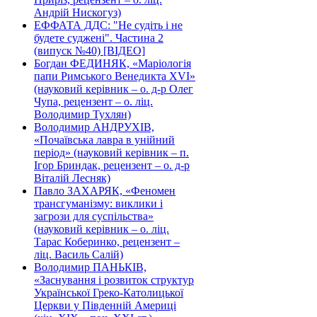
Андрій Нискогуз)
ЕФФАТА ДДС: "Не судіть і не
будете суджені". Частина 2
(випуск №40) [ВІДЕО]
Богдан ФЕДИНЯК, «Маріологія
папи Римського Венедикта XVI»
(науковий керівник – о. д-р Олег
Чупа, рецензент – о. ліц.
Володимир Тухлян)
Володимир АНДРУХІВ,
«Почаївська лавра в унійний
період» (науковий керівник – п.
Ігор Бриндак, рецензент – о. д-р
Віталій Лесняк)
Павло ЗАХАРЯК, «Феномен
трансгуманізму: виклики і
загрози для суспільства»
(науковий керівник – о. ліц.
Тарас Коберинко, рецензент –
ліц. Василь Салій)
Володимир ПАНЬКІВ,
«Заснування і розвиток структур
Української Греко-Католицької
Церкви у Південній Америці