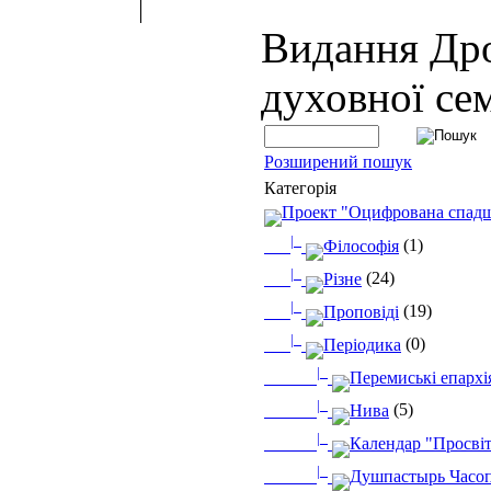
Видання Др
духовної сем
Розширений пошук
Категорія
Проект "Оцифрована спад
|_
Філософія
(1)
|_
Різне
(24)
|_
Проповіді
(19)
|_
Періодика
(0)
|_
Перемиські епархі
|_
Нива
(5)
|_
Календар "Просві
|_
Душпастырь Часоп