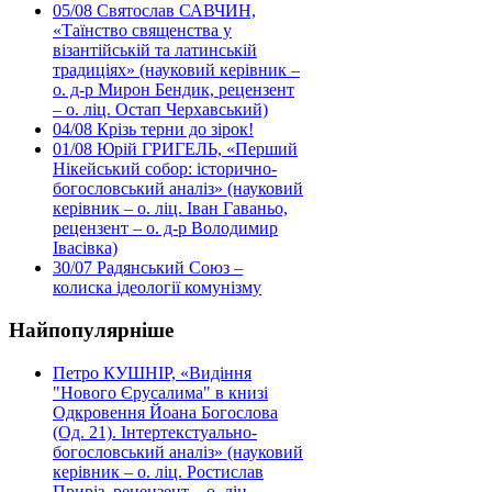
05/08
Святослав САВЧИН,
«Таїнство священства у
візантійській та латинській
традиціях» (науковий керівник –
о. д-р Мирон Бендик, рецензент
– о. ліц. Остап Черхавський)
04/08
Крізь терни до зірок!
01/08
Юрій ГРИГЕЛЬ, «Перший
Нікейський собор: історично-
богословський аналіз» (науковий
керівник – о. ліц. Іван Гаваньо,
рецензент – о. д-р Володимир
Івасівка)
30/07
Радянський Союз –
колиска ідеології комунізму
Найпопулярніше
Петро КУШНІР, «Видіння
"Нового Єрусалима" в книзі
Одкровення Йоана Богослова
(Од. 21). Інтертекстуально-
богословський аналіз» (науковий
керівник – о. ліц. Ростислав
Приріз, рецензент – о. ліц.