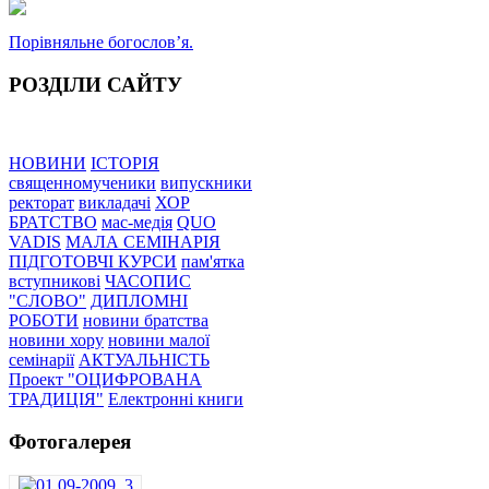
Порівняльне богословʼя.
РОЗДІЛИ САЙТУ
НОВИНИ
ІСТОРІЯ
священномученики
випускники
ректорат
викладачі
ХОР
БРАТСТВО
мас-медія
QUO
VADIS
МАЛА СЕМІНАРІЯ
ПІДГОТОВЧІ КУРСИ
пам'ятка
вступникові
ЧАСОПИС
"СЛОВО"
ДИПЛОМНІ
РОБОТИ
новини братства
новини хору
новини малої
семінарії
АКТУАЛЬНІСТЬ
Проект "ОЦИФРОВАНА
ТРАДИЦІЯ"
Електронні книги
Фотогалерея