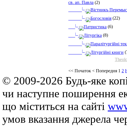
св. ап. Павла
(2)
|_
Вістникъ Перемыс
|_
Богословія
(22)
|_
Патристика
(6)
|_
Літургіка
(8)
|_
Паралітургійні те
|_
Літургійні книги
(
Theolo
<<
Початок
<
Попередня
1
2
© 2009-2026 Будь-яке коп
чи наступне поширення ек
що мiститься на сайті
www
умов вказання джерела че