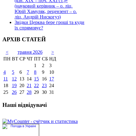
(кін. ХІХ – поч. ХХІ ст.)»
(науковий керівник – о. ліц.
Юрій Хамуляк, рецензент – о.
ліц. Андрій Нискогуз)
Звідки Церква бере гроші та куди
їх спрямовує?
АРХІВ СТАТЕЙ
<
травня 2026
>
ПН
ВТ
СР
ЧТ
ПТ
СБ
НД
1
2
3
4
5
6
7
8
9
10
11
12
13
14
15
16
17
18
19
20
21
22
23
24
25
26
27
28
29
30
31
Наші відвідувачі