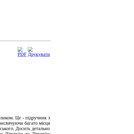
ликом. Це - підручник з
присвячуючи багато місця
нського. Досить детально
ну Літургію та Літургію