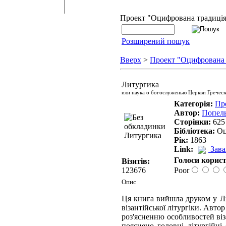
Проект "Оцифрована традиці
Розширений пошук
Вверх
>
Проект "Оцифрована
Литургика
или наука о богослуженью Церкви Гречес
Категорія:
Пр
Автор:
Попел
Сторінки:
625
Бібліотека:
Оц
Рік:
1863
Link:
Зав
Голоси корист
Візитів:
123676
Poor
Опис
Ця книга вийшла друком у Льв
візантійської літургіки. Авт
роз'ясненню особливостей віз
пояснено головні літургійні