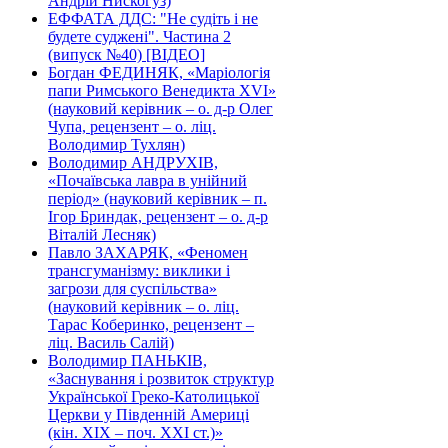
Андрій Нискогуз)
ЕФФАТА ДДС: "Не судіть і не
будете суджені". Частина 2
(випуск №40) [ВІДЕО]
Богдан ФЕДИНЯК, «Маріологія
папи Римського Венедикта XVI»
(науковий керівник – о. д-р Олег
Чупа, рецензент – о. ліц.
Володимир Тухлян)
Володимир АНДРУХІВ,
«Почаївська лавра в унійний
період» (науковий керівник – п.
Ігор Бриндак, рецензент – о. д-р
Віталій Лесняк)
Павло ЗАХАРЯК, «Феномен
трансгуманізму: виклики і
загрози для суспільства»
(науковий керівник – о. ліц.
Тарас Коберинко, рецензент –
ліц. Василь Салій)
Володимир ПАНЬКІВ,
«Заснування і розвиток структур
Української Греко-Католицької
Церкви у Південній Америці
(кін. ХІХ – поч. ХХІ ст.)»