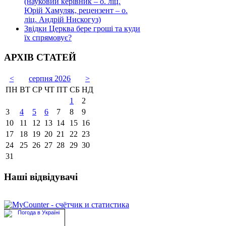
(науковий керівник – о. ліц.
Юрій Хамуляк, рецензент – о.
ліц. Андрій Нискогуз)
Звідки Церква бере гроші та куди
їх спрямовує?
АРХІВ СТАТЕЙ
<
серпня 2026
>
ПН
ВТ
СР
ЧТ
ПТ
СБ
НД
1
2
3
4
5
6
7
8
9
10
11
12
13
14
15
16
17
18
19
20
21
22
23
24
25
26
27
28
29
30
31
Наші відвідувачі