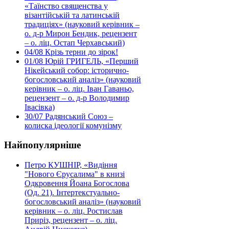
«Таїнство священства у
візантійській та латинській
традиціях» (науковий керівник –
о. д-р Мирон Бендик, рецензент
– о. ліц. Остап Черхавський)
04/08
Крізь терни до зірок!
01/08
Юрій ГРИГЕЛЬ, «Перший
Нікейський собор: історично-
богословський аналіз» (науковий
керівник – о. ліц. Іван Гаваньо,
рецензент – о. д-р Володимир
Івасівка)
30/07
Радянський Союз –
колиска ідеології комунізму
Найпопулярніше
Петро КУШНІР, «Видіння
"Нового Єрусалима" в книзі
Одкровення Йоана Богослова
(Од. 21). Інтертекстуально-
богословський аналіз» (науковий
керівник – о. ліц. Ростислав
Приріз, рецензент – о. ліц.