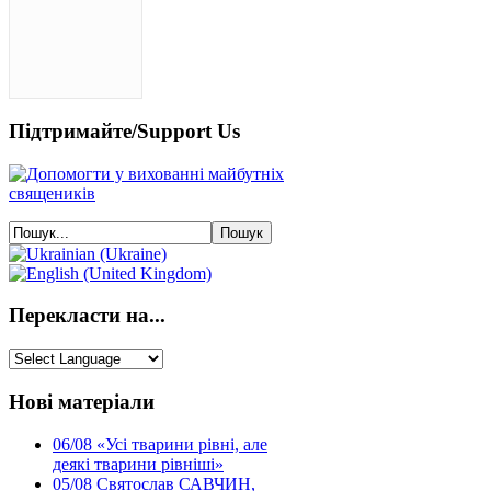
Підтримайте/Support Us
Перекласти на...
Нові матеріали
06/08
«Усі тварини рівні, але
деякі тварини рівніші»
05/08
Святослав САВЧИН,