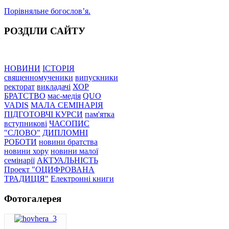
Порівняльне богословʼя.
РОЗДІЛИ САЙТУ
НОВИНИ
ІСТОРІЯ
священномученики
випускники
ректорат
викладачі
ХОР
БРАТСТВО
мас-медія
QUO
VADIS
МАЛА СЕМІНАРІЯ
ПІДГОТОВЧІ КУРСИ
пам'ятка
вступникові
ЧАСОПИС
"СЛОВО"
ДИПЛОМНІ
РОБОТИ
новини братства
новини хору
новини малої
семінарії
АКТУАЛЬНІСТЬ
Проект "ОЦИФРОВАНА
ТРАДИЦІЯ"
Електронні книги
Фотогалерея