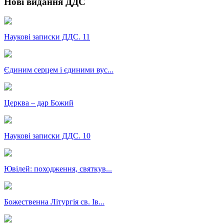
Нові видання ДДС
Наукові записки ДДС. 11
Єдиним серцем і єдиними вус...
Церква – дар Божий
Наукові записки ДДС. 10
Ювілей: походження, святкув...
Божественна Літургія св. Ів...