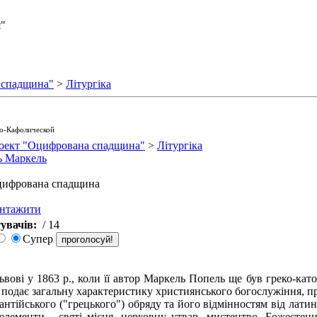
я"
 спадщина"
>
Літургіка
ко-Кафолической
оект "Оцифрована спадщина"
>
Літургіка
ь Маркель
ифрована спадщина
антажити
увачів:
/ 14
Супер
ові у 1863 р., коли її автор Маркель Попель ще був греко-като
ор подає загальну характеристику християнського богослужіння, 
антійського ("грецького") обряду та його відмінностям від лати
 елементи - святі місця, церковну утвар, мистецтво, Божестен