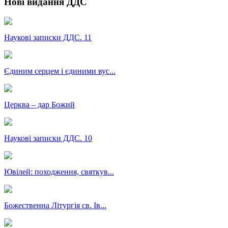
Нові видання ДДС
Наукові записки ДДС. 11
Єдиним серцем і єдиними вус...
Церква – дар Божий
Наукові записки ДДС. 10
Ювілей: походження, святкув...
Божественна Літургія св. Ів...