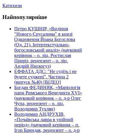
Катихизи
Найпопулярніше
Петро КУШНІР, «Видіння
"Нового Єрусалима" в книзі
Одкровення Йоана Богослова
(Од. 21). Інтертекстуально-
богословський аналіз» (науковий
керівник – о. ліц. Ростислав
Приріз, рецензент – о. ліц.
Андрій Нискогуз)
ЕФФАТА ДДС: "Не судіть і не
будете суджені". Частина 2
(випуск №40) [ВІДЕО]
Богдан ФЕДИНЯК, «Маріологія
папи Римського Венедикта XVI»
(науковий керівник – о. д-р Олег
Чупа, рецензент – о. ліц.
Володимир Тухлян)
Володимир АНДРУХІВ,
«Почаївська лавра в унійний
період» (науковий керівник – п.
Ігор Бриндак, рецензент – о. д-р