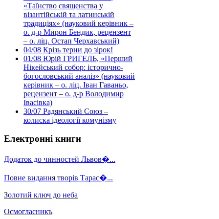
«Таїнство священства у
візантійській та латинській
традиціях» (науковий керівник –
о. д-р Мирон Бендик, рецензент
– о. ліц. Остап Черхавський)
04/08
Крізь терни до зірок!
01/08
Юрій ГРИГЕЛЬ, «Перший
Нікейський собор: історично-
богословський аналіз» (науковий
керівник – о. ліц. Іван Гаваньо,
рецензент – о. д-р Володимир
Івасівка)
30/07
Радянський Союз –
колиска ідеології комунізму
Електронні книги
Додаток до чинностей Львов�...
Повне видання творів Тарас�...
Золотий ключ до неба
Осмогласникъ