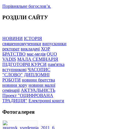
Порівняльне богословʼя.
РОЗДІЛИ САЙТУ
НОВИНИ
ІСТОРІЯ
священномученики
випускники
ректорат
викладачі
ХОР
БРАТСТВО
мас-медія
QUO
VADIS
МАЛА СЕМІНАРІЯ
ПІДГОТОВЧІ КУРСИ
пам'ятка
вступникові
ЧАСОПИС
"СЛОВО"
ДИПЛОМНІ
РОБОТИ
новини братства
новини хору
новини малої
семінарії
АКТУАЛЬНІСТЬ
Проект "ОЦИФРОВАНА
ТРАДИЦІЯ"
Електронні книги
Фотогалерея