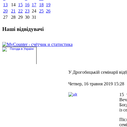
13
14
15
16
17
18
19
20
21
22
23
24
25
26
27
28
29
30
31
Наші відвідувачі
У Дрогобицькій семінарії від
Четвер, 16 травня 2019 15:28
15 
Веч
Бог
із 
Піс
сем