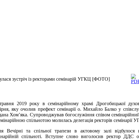
булася зустріч із ректорами семінарій УГКЦ [ФОТО]
травня 2019 року в семінарійному храмі Дрогобицької духовн
ірня, яку очолив префект семінарії о. Михайло Балко у співсл
дана Хом’яка. Супроводжував богослужіння співом семінарійний
семінарійною спільнотою молилась делегація ректорів семінарії 
ля Вечірні та спільної трапези в актовому залі відбулося 
інарійній спільноті. Вступне слово виголосив ректор ДДС 