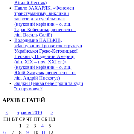
Віталій Лесняк)
Павло ЗАХАРЯК, «Феномен
трансгуманізму: виклики і
загрози для суспільства»
(науковий керівник – о. ліц.
Тарас Коберинко, рецензент –
ліц. Василь Салій)
Володимир ПАНЬКІВ,
«Заснування і розвиток структур
Української Греко-Католицької
Церкви у Південній Америці
(кін. ХІХ – поч. ХХІ ст.)»
(науковий керівник – о. ліц.
Юрій Хамуляк, рецензент – о.
ліц. Андрій Нискогуз)
Звідки Церква бере гроші та куди
їх спрямовує?
АРХІВ СТАТЕЙ
<
травня 2019
>
ПН
ВТ
СР
ЧТ
ПТ
СБ
НД
1
2
3
4
5
6
7
8
9
10
11
12