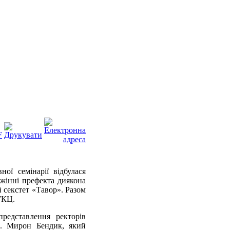
ої семінарії відбулася
ужінні
префекта
диякона
 секстет «Тавор». Разом
УГКЦ.
представлення ректорів
о. Мирон Бендик, який